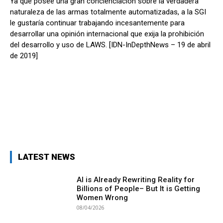
Ya que posee una gran concienciación sobre la verdadera
naturaleza de las armas totalmente automatizadas, a la SGI
le gustaría continuar trabajando incesantemente para
desarrollar una opinión internacional que exija la prohibición
del desarrollo y uso de LAWS. [IDN-InDepthNews – 19 de abril
de 2019]
LATEST NEWS
AI is Already Rewriting Reality for
Billions of People– But It is Getting
Women Wrong
08/04/2026