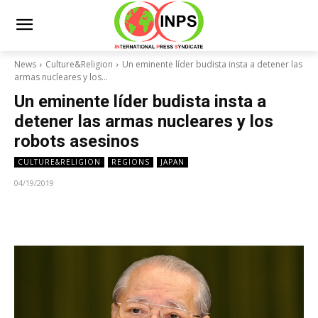
News
Culture&Religion
Un eminente líder budista insta a detener las
armas nucleares y los...
Un eminente líder budista insta a
detener las armas nucleares y los
robots asesinos
CULTURE&RELIGION
REGIONS
JAPAN
04/19/2019