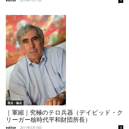
editor
-
2019年1月17日
0
視点・論点
｜軍縮｜究極のテロ兵器（デイビッド・ク
リーガー核時代平和財団所長）
editor
-
2011年3月14日
0