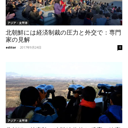
アジア・太平洋
北朝鮮には経済制裁の圧力と外交で：専門
家の見解
editor
-
2017年9月24日
0
アジア・太平洋