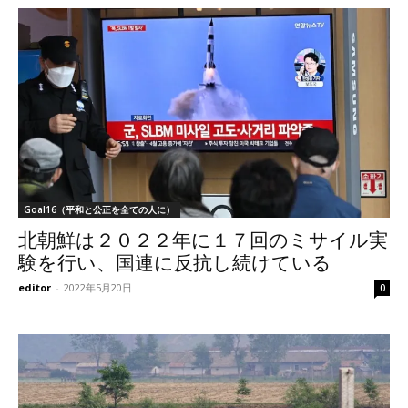
Goal16（平和と公正を全ての人に）
北朝鮮は２０２２年に１７回のミサイル実
験を行い、国連に反抗し続けている
editor
-
2022年5月20日
0