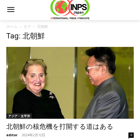
ホーム
タグ
北朝鮮
Tag: 北朝鮮
アジア・太平洋
北朝鮮の核危機を打開する道はある
editor
-
2024年2月12日
0