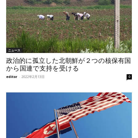
ニュース
政治的に孤立した北朝鮮が２つの核保有国
から国連で支持を受ける
editor
-
2022年2月13日
0