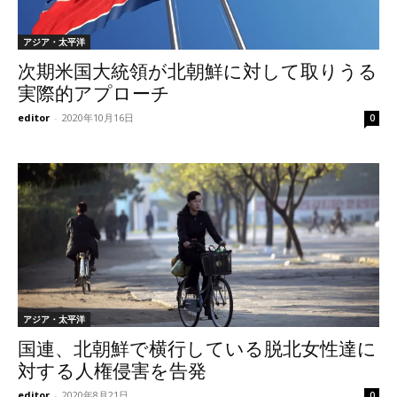
アジア・太平洋
次期米国大統領が北朝鮮に対して取りうる
実際的アプローチ
editor
-
2020年10月16日
0
アジア・太平洋
国連、北朝鮮で横行している脱北女性達に
対する人権侵害を告発
editor
-
2020年8月21日
0