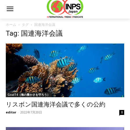
ホーム
タグ
国連海洋会議
Tag: 国連海洋会議
Goal14（海の豊かさを守ろう）
リスボン国連海洋会議で多くの公約
editor
-
2022年7月20日
0