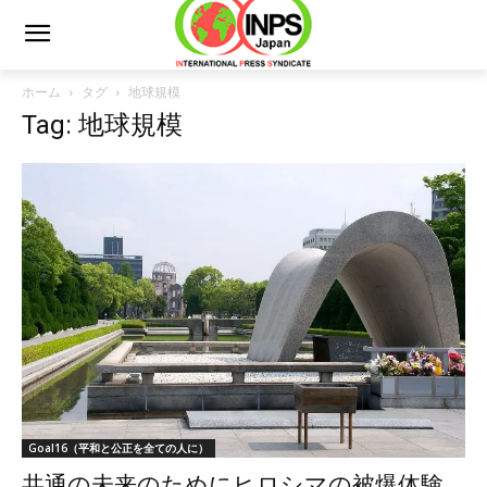
ホーム
タグ
地球規模
Tag: 地球規模
Goal16（平和と公正を全ての人に）
共通の未来のためにヒロシマの被爆体験