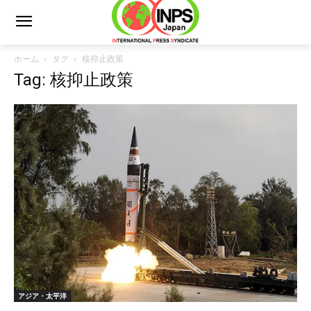
ホーム
タグ
核抑止政策
Tag: 核抑止政策
アジア・太平洋