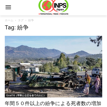
ホーム
タグ
紛争
Tag: 紛争
Goal16（平和と公正を全ての人に）
年間５０件以上の紛争による死者数の増加