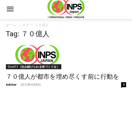
ホーム
タグ
７０億人
Tag: ７０億人
Goal11（住み続けられる街づくりを）
７０億人が都市を埋め尽くす前に行動を
editor
-
2012年4月8日
0