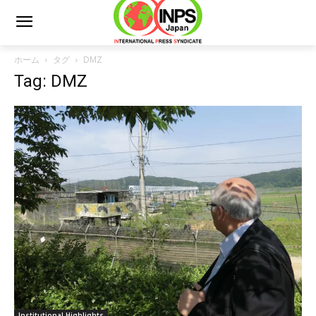
ホーム
タグ
DMZ
Tag: DMZ
Institutional Highlights