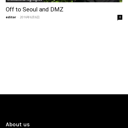
Off to Seoul and DMZ
editor
-
2016年6月6日
0
About us