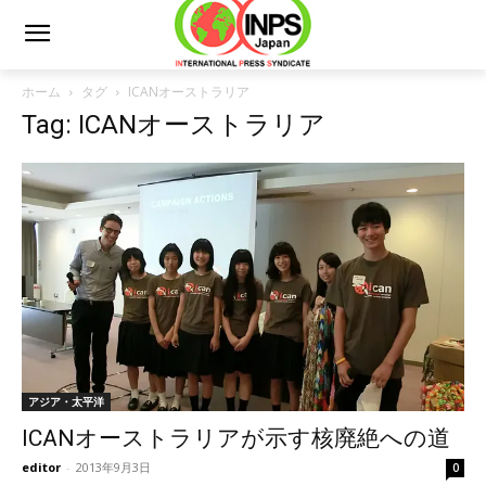
ホーム
タグ
ICANオーストラリア
Tag: ICANオーストラリア
アジア・太平洋
ICANオーストラリアが示す核廃絶への道
editor
-
2013年9月3日
0