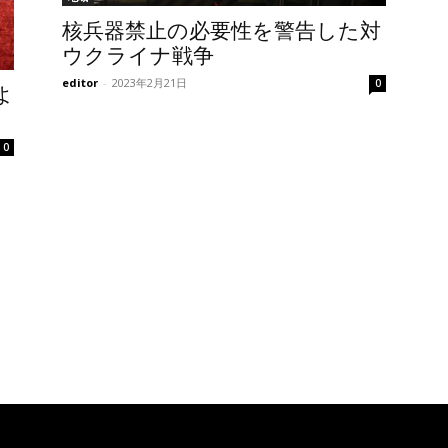
核兵器禁止の必要性を警告した対
ウクライナ戦争
editor
-
2023年2月21日
0
よ
0