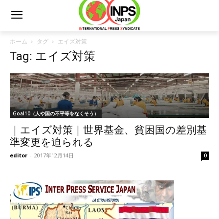
ホーム
タグ
エイズ対策
Tag: エイズ対策
Goal10（人や国の不平等をなくそう）
｜エイズ対策｜世界基金、貧困国の差別基
準変更を迫られる
editor
-
2017年12月14日
0