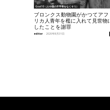
Goal10（人や国の不平等をなくそう）
ブロンクス動物園がかつてアフ
リカ人青年を檻に入れて見世物
したことを謝罪
editor
-
2020年8月31日