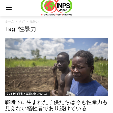
ホーム
タグ
性暴力
Tag: 性暴力
Goal16（平和と公正を全ての人に）
戦時下に生まれた子供たちは今も性暴力も
見えない犠牲者であり続けている