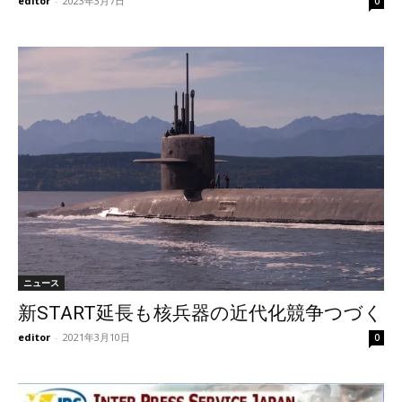
editor
-
2023年3月7日
0
ニュース
新START延長も核兵器の近代化競争つづく
editor
-
2021年3月10日
0