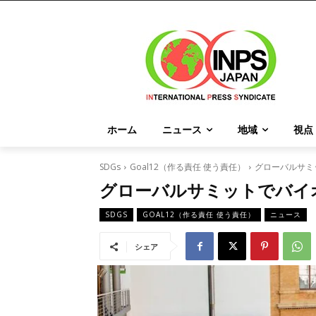
ホーム
ニュース
地域
視点
SDGs
Goal12（作る責任 使う責任）
グローバルサミ
グローバルサミットでバイ
SDGS
GOAL12（作る責任 使う責任）
ニュース
シェア