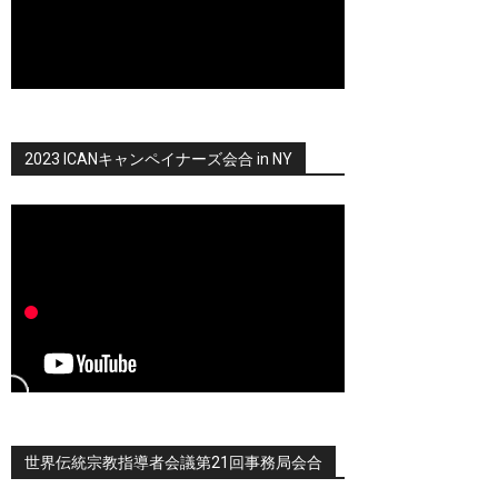
2023 ICANキャンペイナーズ会合 in NY
世界伝統宗教指導者会議第21回事務局会合