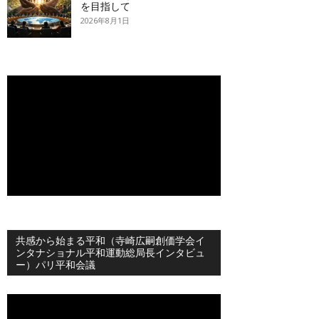
を目指して
2026年8月1日
共感から始まる平和（寺崎広嗣創価学会イ
ンタナショナル平和運動総局長インタビュ
ー）パリ平和会議