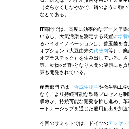
（柔らかくしなやかで、鋼のように強い
などである。
IT部門では、高度に効率的なデータ貯蔵
いるし、大気汚染を測定する装置に
培養
るバイオイノベーションは、善玉菌を含
オプション（大豆由来の
代替肉
等）、廃
オプラスチック）を生み出している。さ
策、動物の飼料となり人間の健康にも貢
策も開発されている。
産業部門では、
合成生物学
や微生物工学
なく、より持続可能な製造プロセスを刺
収斂が、持続可能な開発を推し進め、革
ートナーシップを通じた雇用創出を加速
今回のサミットでは、ドイツの
アンヤ・