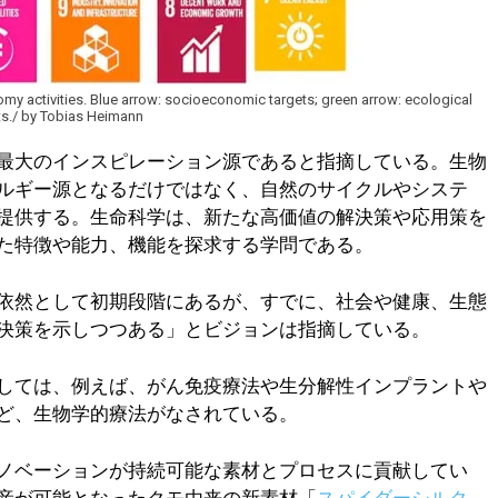
y activities. Blue arrow: socioeconomic targets; green arrow: ecological
ets./ by Tobias Heimann
最大のインスピレーション源であると指摘している。生物
ルギー源となるだけではなく、自然のサイクルやシステ
提供する。生命科学は、新たな高価値の解決策や応用策を
た特徴や能力、機能を探求する学問である。
依然として初期段階にあるが、すでに、社会や健康、生態
決策を示しつつある」とビジョンは指摘している。
しては、例えば、がん免疫療法や生分解性インプラントや
ど、生物学的療法がなされている。
ノベーションが持続可能な素材とプロセスに貢献してい
産が可能となったクモ由来の新素材「
スパイダーシルク