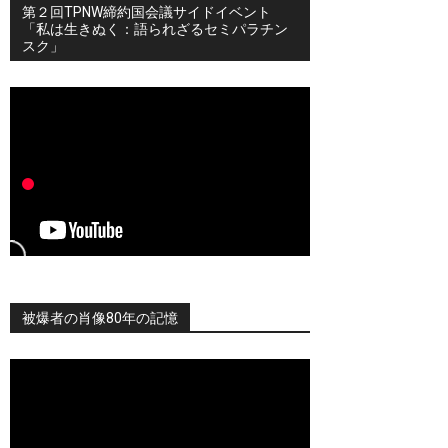
第２回TPNW締約国会議サイドイベント
「私は生きぬく：語られざるセミパラチン
スク」
被爆者の肖像80年の記憶