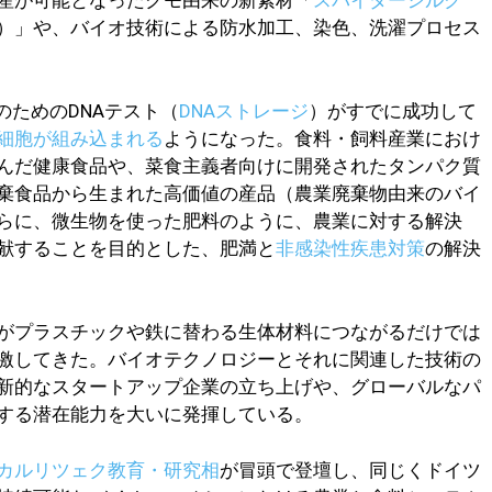
）」や、バイオ技術による防水加工、染色、洗濯プロセス
のためのDNAテスト（
DNAストレージ
）がすでに成功して
細胞が組み込まれる
ようになった。食料・飼料産業におけ
んだ健康食品や、菜食主義者向けに開発されたタンパク質
棄食品から生まれた高価値の産品（農業廃棄物由来のバイ
らに、微生物を使った肥料のように、農業に対する解決
献することを目的とした、肥満と
非感染性疾患対策
の解決
がプラスチックや鉄に替わる生体材料につながるだけでは
激してきた。バイオテクノロジーとそれに関連した技術の
新的なスタートアップ企業の立ち上げや、グローバルなパ
する潜在能力を大いに発揮している。
カルリツェク教育・研究相
が冒頭で登壇し、同じくドイツ