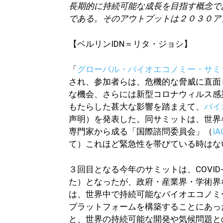
長期的に持続可能な成長を目指す概念で
である。そのアウトプットは２０３０ア
【ベルリンIDN＝リタ・ジョシ】
「
グローバル・バイオエコノミー・サミ
され、参加者らは、危機的な脅威に直面
な機会、さらには新型コロナウィルス感染
もたらした甚大な影響を踏まえて、
バイ
声明）を発表した。同サミットは、世界
専門家から成る「国際諮問委員会」（
IA
て）これほど緊急性を帯びている時はな
３回目となる今年のサミットは、COVI
た）となったが、政府・産業界・学術界
は、世界中で持続可能なバイオエコノミ
プラットフォームを構築することにあっ
と、世界の持続可能な開発や気候問題と