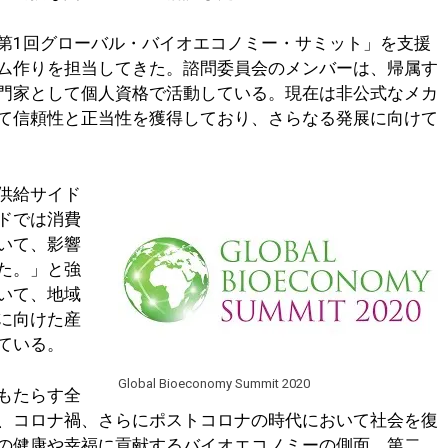
第1回グローバル・バイオエコノミー・サミット」を支援
ム作りを担当してきた。諮問委員会のメンバーは、帰属す
門家として個人資格で活動している。現在は非公式なメカ
て信頼性と正当性を獲得しており、さらなる発展に向けて
供給サイド
ドでは消費
いて、影響
た。」と強
いて、地域
に向けた産
ている。
Global Bioeconomy Summit 2020
もたらす全
、コロナ禍、さらにポストコロナの時代において社会を復
の健康や幸福に貢献するバイオエコノミーの側面。第二