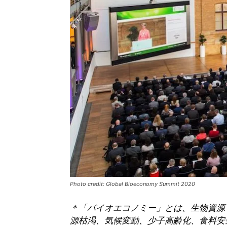
Photo credit: Global Bioeconomy Summit 2020
＊「バイオエコノミー」とは、生物資源
源枯渇、気候変動、少子高齢化、食料安