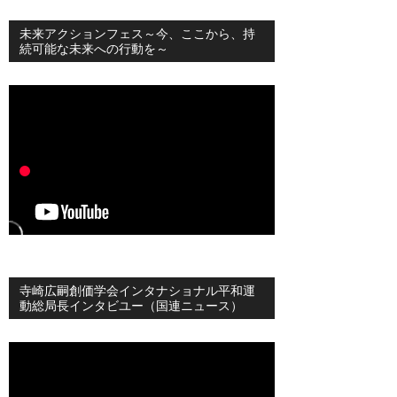
未来アクションフェス～今、ここから、持
続可能な未来への行動を～
寺崎広嗣創価学会インタナショナル平和運
動総局長インタビユー（国連ニュース）