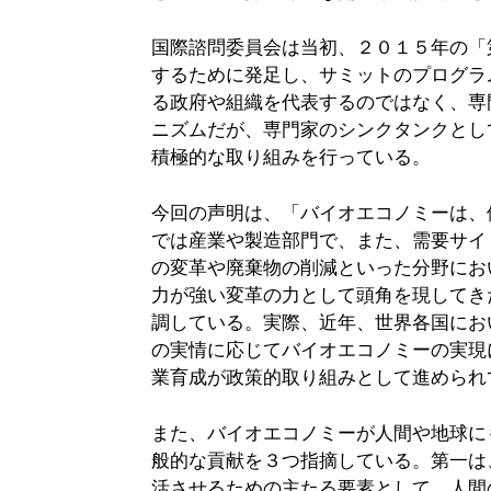
国際諮問委員会は当初、２０１５年の「
するために発足し、サミットのプログラ
る政府や組織を代表するのではなく、専
ニズムだが、専門家のシンクタンクとし
積極的な取り組みを行っている。
今回の声明は、「バイオエコノミーは、
では産業や製造部門で、また、需要サイ
の変革や廃棄物の削減といった分野にお
力が強い変革の力として頭角を現してき
調している。実際、近年、世界各国にお
の実情に応じてバイオエコノミーの実現
業育成が政策的取り組みとして進められ
また、バイオエコノミーが人間や地球に
般的な貢献を３つ指摘している。第一は
活させるための主たる要素として、人間