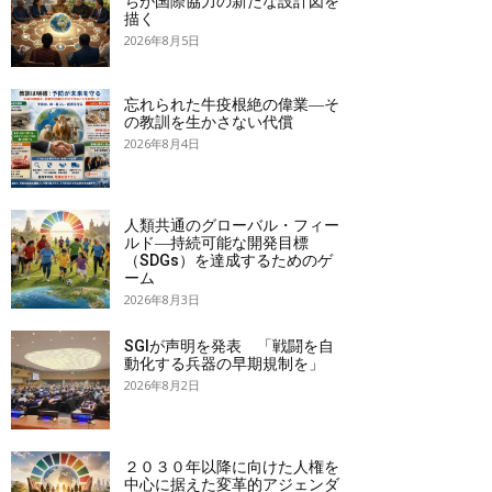
ちが国際協力の新たな設計図を
描く
2026年8月5日
忘れられた牛疫根絶の偉業―そ
の教訓を生かさない代償
2026年8月4日
人類共通のグローバル・フィー
ルド―持続可能な開発目標
（SDGs）を達成するためのゲ
ーム
2026年8月3日
SGIが声明を発表 「戦闘を自
動化する兵器の早期規制を」
2026年8月2日
２０３０年以降に向けた人権を
中心に据えた変革的アジェンダ