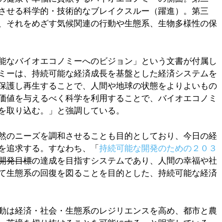
させる科学的・技術的なブレイクスルー（躍進）。第三
、それをめざす気候関連の行動や生態系、生物多様性の保
能なバイオエコノミーへのビジョン」という文書が付属し
ミーは、持続可能な経済成長を基盤とした経済システムを
保護し再生することで、人間や地球の状態をよりよいもの
価値を与えるべく科学を利用することで、バイオエコノミ
を取り込む。」と強調している。
然のニーズを調和させることも目的としており、今日の経
を追求する。すなわち、「
持続可能な開発のための２０３
開発目標
の達成を目指すシステムであり、人間の幸福や社
て生態系の回復を図ることを目的とした、持続可能な経済
動は経済・社会・生態系のレジリエンスを高め、都市と農