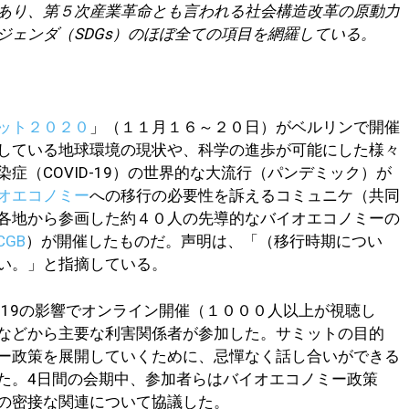
あり、第５次産業革命とも言われる社会構造改革の原動力
ジェンダ（SDGs）のほぼ全ての項目を網羅している。
ット２０２０
」（１１月１６～２０日）がベルリンで開催
している地球環境の現状や、科学の進歩が可能にした様々
症（COVID-19）の世界的な大流行（パンデミック）が
オエコノミー
への移行の必要性を訴えるコミュニケ（共同
各地から参画した約４０人の先導的なバイオエコノミーの
CGB
）が開催したものだ。声明は、「（移行時期につい
い。」と指摘している。
D-19の影響でオンライン開催（１０００人以上が視聴し
などから主要な利害関係者が参加した。サミットの目的
ー政策を展開していくために、忌憚なく話し合いができる
た。4日間の会期中、参加者らはバイオエコノミー政策
の密接な関連について協議した。