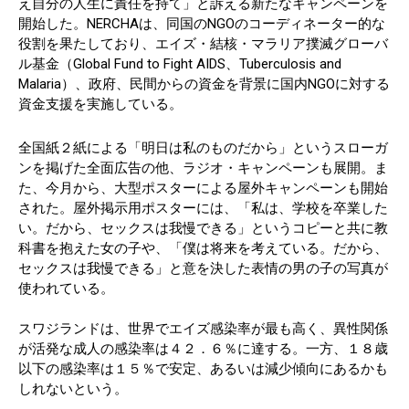
え自分の人生に責任を持て」と訴える新たなキャンペーンを
開始した。NERCHAは、同国のNGOのコーディネーター的な
役割を果たしており、エイズ・結核・マラリア撲滅グローバ
ル基金（Global Fund to Fight AIDS、Tuberculosis and
Malaria）、政府、民間からの資金を背景に国内NGOに対する
資金支援を実施している。
全国紙２紙による「明日は私のものだから」というスローガ
ンを掲げた全面広告の他、ラジオ・キャンペーンも展開。ま
た、今月から、大型ポスターによる屋外キャンペーンも開始
された。屋外掲示用ポスターには、「私は、学校を卒業した
い。だから、セックスは我慢できる」というコピーと共に教
科書を抱えた女の子や、「僕は将来を考えている。だから、
セックスは我慢できる」と意を決した表情の男の子の写真が
使われている。
スワジランドは、世界でエイズ感染率が最も高く、異性関係
が活発な成人の感染率は４２．６％に達する。一方、１８歳
以下の感染率は１５％で安定、あるいは減少傾向にあるかも
しれないという。