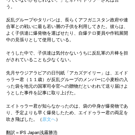
っていないかもしれない。」とオバイドゥラーさんは言
う。
反乱グループやタリバンは、長らくアフガニスタン政府や連
合軍との戦いに最も若い層の子供を利用してきた。彼らは、
よく子供達に爆発物を運ばせたり、自爆テロ要員や作戦展開
中の見張りとして使用している。
そうした中で、子供達は気付かないうちに反乱軍の片棒を担
がされていることも少なくない。
先月サウジアラビアの日刊紙「アカズデイリー」は、エイド
ゥラー君（１１歳）が反乱グループのメンバーに小麦粉の入
った袋を地元の国軍司令官への贈物だといわれて送り届けよ
うとした事件を記事に取り上げた。
エイトゥラー君が知らなかったのは、袋の中身が爆発物であ
り、予定よりも早く爆発したため、エイドゥラー君の両足を
吹き飛ばした。（
原文へ
）
翻訳＝IPS Japan浅霧勝浩