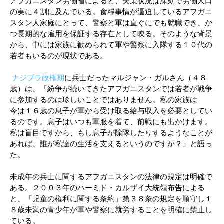
アフガニスタン労働省によると、失業状況は深刻で労働人口
の実に４割に及んでいる。食糧事情が逼迫しているアフガニ
スタン人家庭にとって、警察と軍は直ぐにでも就職でき、か
つ長期的な雇用を保証する存在として映る。そのような背景
から、中には家族に勧められて軍や警察に入隊する１０代の
若者もいるのが現状である。
ナジブラ政権期
に兵士だったマルジャン・ガルさん（４８
歳）は、「紛争が続いてきたアフガニスタンでは若者が戦争
に参加するのは珍しいことではありません。私の家族は
今は１６歳の息子が軍から受け取る給与収入を必要としてい
るのです。息子はいつも軍服を着て、前戦にも出かけます。
私は盲目ですから、もし息子が除隊したりするようなことが
あれば、誰が私達の生活を支えるというのですか？」と語っ
た。
未成年の兵士に関するアフガニスタンの法律の規定は明確で
ある。２００３年のハーミド・カルザイ大統領布告による
と、「児童の権利に関する条約」第３８条の規定を順守し１
８歳未満の青少年が軍や警察に就労することを明確に禁止し
ている。