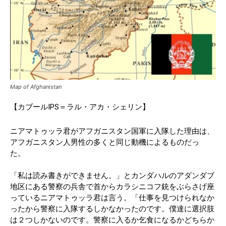
Map of Afghanistan
【カブールIPS＝ラル・アカ・シェリン】
ニアマトゥッラ君がアフガニスタン国軍に入隊した理由は、
アフガニスタン人男性の多くと同じ動機によるものだっ
た。
「私は読み書きができません。」とカンダハルのアダンダブ
地区にある警察の兵舎で首からカラシニコフ銃をぶらさげ座
っているニアマトゥッラ君は言う。「仕事を見つけられなか
ったから警察に入隊するしかなかったのです。僕達に選択肢
は２つしかないのです。警察に入るか乞食になるかどちらか