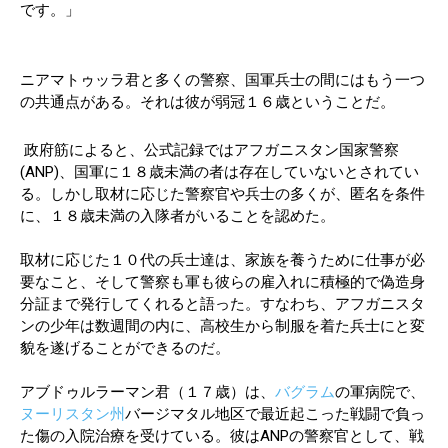
です。」
ニアマトゥッラ君と多くの警察、国軍兵士の間にはもう一つ
の共通点がある。それは彼が弱冠１６歳ということだ。
政府筋によると、公式記録ではアフガニスタン国家警察
(ANP)、国軍に１８歳未満の者は存在していないとされてい
る。しかし取材に応じた警察官や兵士の多くが、匿名を条件
に、１８歳未満の入隊者がいることを認めた。
取材に応じた１０代の兵士達は、家族を養うために仕事が必
要なこと、そして警察も軍も彼らの雇入れに積極的で偽造身
分証まで発行してくれると語った。すなわち、アフガニスタ
ンの少年は数週間の内に、高校生から制服を着た兵士にと変
貌を遂げることができるのだ。
アブドゥルラーマン君（１７歳）は、
バグラム
の軍病院で、
ヌーリスタン州
バージマタル地区で最近起こった戦闘で負っ
た傷の入院治療を受けている。彼はANPの警察官として、戦