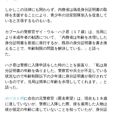
しかしこの法律にも関わらず、内務省は偽造身分証明書の取
得を支援することにより、青少年の治安部隊加入を促進して
いると主張するものもいる。
カブールの警察官ザイ・ウル・ハク君（１７歳）は、当局に
より未成年者の勧誘について、「内務省は年齢を水増しした
身分証明書を新規に発行するか、既存の身分証明書を書き換
えることで、年齢制限の問題を解決している。」と語っ
た。
ハク君は警察に入隊申請をした時のことを振返り、「私は身
分証明書の年齢を偽りました。警察官や兵士が不足している
状況なので年齢制限以下の少年達に身分証明書が発行されて
いるのです。当局は簡単に年齢を水増ししてくれます。」と
語った。
ホースト州
に在住の元警察官（匿名希望）は、現在も１８歳
に達していないが、警察に入隊した際、彼を雇用した人物は
彼が規定の年齢に達していないことを知っていたが、身分証