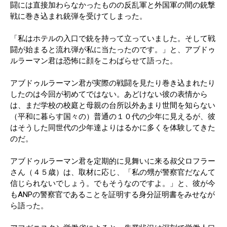
闘には直接加わらなかったものの反乱軍と外国軍の間の銃撃
戦に巻き込まれ銃弾を受けてしまった。
「私はホテルの入口で銃を持って立っていました。そして戦
闘が始まると流れ弾が私に当たったのです。」と、アブドゥ
ルラーマン君は恐怖に顔をこわばらせて語った。
アブドゥルラーマン君が実際の戦闘を見たり巻き込まれたり
したのは今回が初めてではない。あどけない彼の表情から
は、まだ学校の校庭と母親の台所以外あまり世間を知らない
（平和に暮らす国々の）普通の１０代の少年に見えるが、彼
はそうした同世代の少年達よりはるかに多くを体験してきた
のだ。
アブドゥルラーマン君を定期的に見舞いに来る叔父ロフラー
さん（４５歳）は、取材に応じ、「私の甥が警察官だなんて
信じられないでしょう。でもそうなのですよ。」と、彼が今
もANPの警察官であることを証明する身分証明書をみせなが
ら語った。