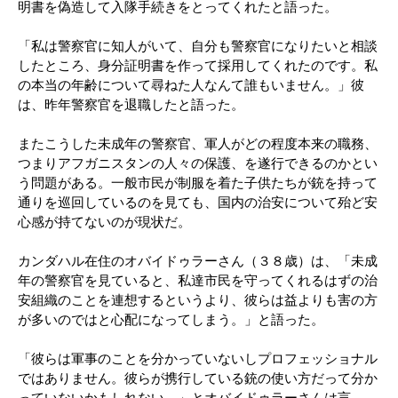
明書を偽造して入隊手続きをとってくれたと語った。
「私は警察官に知人がいて、自分も警察官になりたいと相談
したところ、身分証明書を作って採用してくれたのです。私
の本当の年齢について尋ねた人なんて誰もいません。」彼
は、昨年警察官を退職したと語った。
またこうした未成年の警察官、軍人がどの程度本来の職務、
つまりアフガニスタンの人々の保護、を遂行できるのかとい
う問題がある。一般市民が制服を着た子供たちが銃を持って
通りを巡回しているのを見ても、国内の治安について殆ど安
心感が持てないのが現状だ。
カンダハル在住のオバイドゥラーさん（３８歳）は、「未成
年の警察官を見ていると、私達市民を守ってくれるはずの治
安組織のことを連想するというより、彼らは益よりも害の方
が多いのではと心配になってしまう。」と語った。
「彼らは軍事のことを分かっていないしプロフェッショナル
ではありません。彼らが携行している銃の使い方だって分か