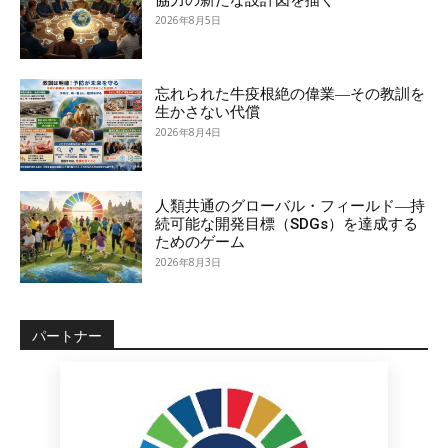
協力の新たな設計図を描く
2026年8月5日
忘れられた牛疫根絶の偉業―その教訓を
生かさない代償
2026年8月4日
人類共通のグローバル・フィールド―持
続可能な開発目標（SDGs）を達成する
ためのゲーム
2026年8月3日
パートナー