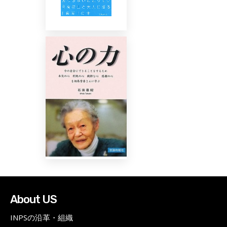
About US
INPSの沿革・組織