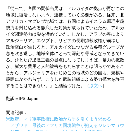
「従って、各国の関係当局は、アルカイダの拠点が再びこの
地域に復活しないよう、連携していく必要がある。従来、北
アフリカ・マグレブ地域では、各国によるイスラム原理主義
勢力を封じ込める徹底した対策が取られていたため、アルカ
イダ関連勢力は影を潜めていた。しかし、アラブの春により
アルジェリア、エジプト、リビアの長期独裁政権が崩壊し、
政治空白が生じると、アルカイダにつながる各種グループが
息を吹き返し、地域全体にとって深刻な脅威となってきてい
る。ひとたび過激主義の拠点になってしまえば、暴力の拡散
が、膨大な費用と人的被害をもたらすことは明らかであるこ
とから、アルジェリアをはじめこの地域のどの国も、規模や
範囲にかかわらず、こうした武装組織による勢力拡大を許容
することはできない。」と結論づけた。（
原文へ
）
翻訳＝IPS Japan
関連記事：
米政府、マリ軍事政権に政治から手を引くよう求める
｜アザワド｜最後のアフリカ国境戦争が抱えるジレンマ（ウ