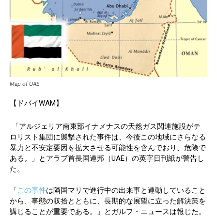
Map of UAE
【ドバイWAM】
「アルジェリア南東部イナメナスの天然ガス関連施設がテ
ロリスト集団に襲撃された事件は、今後この地域にさらなる
暴力と不安定要因を拡大させる可能性を含んでおり、危険で
ある。」とアラブ首長国連邦（UAE）の英字日刊紙が警告し
た。
「
この事件
は隣国マリで進行中の出来事と連動していること
から、事態の収拾とともに、長期的な展望に立った解決策を
講じることが重要である。」とガルフ・ニュースは報じた。