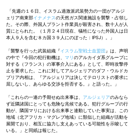
「先週の１６日、イスラム過激派武装勢力の一団がアルジ
ェリア南東部
イナメナス
の天然ガス関連施設を襲撃・占領し
た。その際、外国人プラント作業員が殺害され、数十人が人
質にとられた。（１月２４日現在、犠牲になった外国人は日
本人９人を含む８カ国３９人にのぼった：IPSJ）。」
「襲撃を行った武装組織『
イスラム聖戦士血盟団
』は、声明
の中で『今回の犯行動機は、
マリ
のアルカイダ系グループに
対する（フランス）の軍事介入にある』として、即時攻撃停
止を要求した。これに対してアルジェリアのダフ・ウルドカ
ブリア内相は、『アルジェリアは決してテロリストの要求に
屈しないし、あらゆる交渉を拒否する。』と語った。」
「これらの一連の予期せぬ出来事は、
アルジェリア
のみなら
ず近隣諸国にとっても危険な兆候である。犯行グループの行
動が、隣国マリにおける出来事と連動していた事実は、この
地域（北アフリカ・マグレブ地域）に類似した組織が活動を
展開ており、相互に協力し支えあっている可能性を示唆して
いる。」と同紙は報じた。