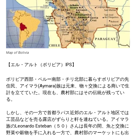
Map of Bolivia
【エル・アルト（ボリビア）IPS】
ボリビア西部・ペルー南部・チリ北部に暮らすボリビアの先
住民、アイマラ(Aymara)族は元来、物々交換による商いで生
計を立てていた。現在も、農村部にはその伝統が残ってい
る。
しかし、その一方で首都ラパス近郊のエル・アルト地区では
工芸品などを売る露店がずらりと軒を連ねている。アイマラ
族のLeonardo Esteban（５０）さんは長年の間、魚と交換に
野菜や穀物を手に入れる一方で、農村部のマーケットにも出