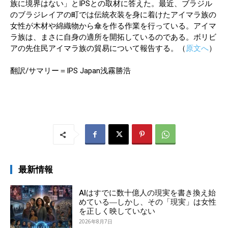
族に境界はない」とIPSとの取材に答えた。最近、ブラジル
のブラジレイアの町では伝統衣装を身に着けたアイマラ族の
女性が木材や綿織物から傘を作る作業を行っている。アイマ
ラ族は、まさに自身の適所を開拓しているのである。ボリビ
アの先住民アイマラ族の貿易について報告する。（
原文へ
）
翻訳/サマリー＝IPS Japan浅霧勝浩
最新情報
AIはすでに数十億人の現実を書き換え始
めている―しかし、その「現実」は女性
を正しく映していない
2026年8月7日