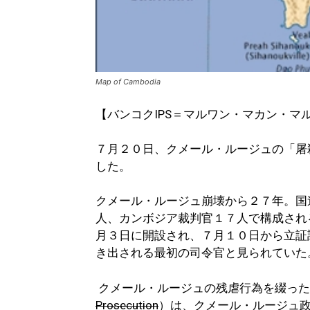
Map of Cambodia
【バンコクIPS＝マルワン・マカン・マ
７月２０日、クメール・ルージュの「屠
した。
クメール・ルージュ崩壊から２７年。国
人、カンボジア裁判官１７人で構成され
月３日に開設され、７月１０日から立証
き出される最初の司令官と見られていた
クメール・ルージュの残虐行為を綴った
Prosecution
）は、クメール・ルージュ