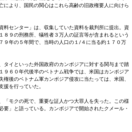
亡により、国民の関心はこれら高齢の旧政権要人に向けら
資料センター」は、収集していた資料を裁判所に提出。資
１８９の刑務所、犠牲者３万人の証言等が含まれるという
７９年の５年間で、当時の人口の１/４に当る約１７０万
、タイといった外国政府のカンボジアに対する関与まで踏
１９６０年代後半のベトナム戦争では、米国はカンボジア
失権後のベトナム軍カンボジア侵攻に当たっては、米国、
支援を行っていた。
、「モクの死で、重要な証人かつ大罪人を失った。この様
必要」と語っている。カンボジアで開始されたクメール・