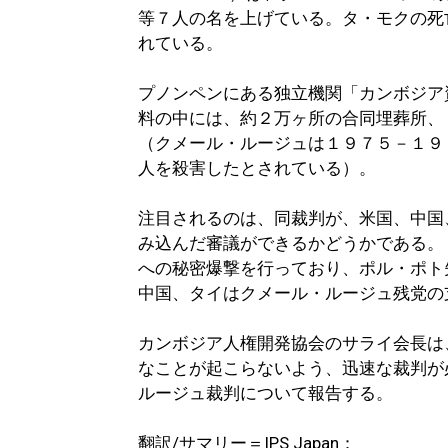
等７人の名を上げている。タ・モクの死
れている。
プノンペンにある独立機関「カンボジア
料の中には、約２万ヶ所の合同埋葬所、
（クメール・ルージュは１９７５－１９
人を殺害したとされている）。
注目されるのは、同裁判が、米国、中国
み込んだ審議ができるかどうかである。
への秘密爆撃を行っており、ポル・ポト
中国、タイはクメール・ルージュ残党の
カンボジア人権開発協会のサライ会長は
なことが起こらないよう、迅速な裁判が
ルージュ裁判について報告する。
翻訳/サマリー＝IPS Japan：