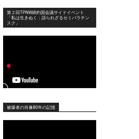
第２回TPNW締約国会議サイドイベント
「私は生きぬく：語られざるセミパラチン
スク」
被爆者の肖像80年の記憶