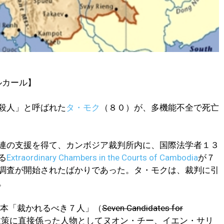
ルカール】
殺人」と呼ばれた
タ・モク
（８０）が、多機能不全で死亡
連の支援を得て、カンボジア裁判所内に、国際法学者１３
る
Extraordinary Chambers in the Courts of Cambodia
が７
調査が開始されたばかりであった。タ・モクは、裁判に引
。
本「裁かれるべき７人」（
Seven Candidates for
政策に直接係った人物としてヌオン・チー、イエン・サリ