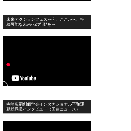
未来アクションフェス～今、ここから、持
続可能な未来への行動を～
寺崎広嗣創価学会インタナショナル平和運
動総局長インタビユー（国連ニュース）