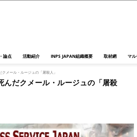
・論点
活動紹介
INPS JAPAN組織概要
取材網
マル
だクメール・ルージュの「屠殺人」
死んだクメール・ルージュの「屠殺