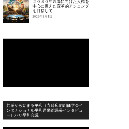
２０３０年以降に向けた人権を
中心に据えた変革的アジェンダ
を目指して
2026年8月1日
共感から始まる平和（寺崎広嗣創価学会イ
ンタナショナル平和運動総局長インタビュ
ー）パリ平和会議