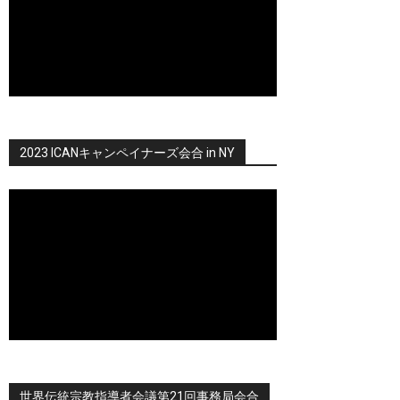
2023 ICANキャンペイナーズ会合 in NY
世界伝統宗教指導者会議第21回事務局会合