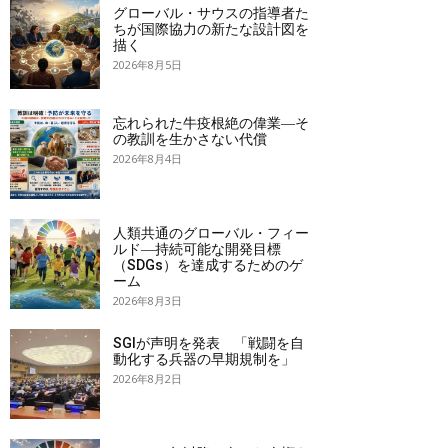
グローバル・サウスの指導者た
ちが国際協力の新たな設計図を
描く
2026年8月5日
忘れられた牛疫根絶の偉業―そ
の教訓を生かさない代償
2026年8月4日
人類共通のグローバル・フィー
ルド―持続可能な開発目標
（SDGs）を達成するためのゲ
ーム
2026年8月3日
SGIが声明を発表 「戦闘を自
動化する兵器の早期規制を」
2026年8月2日