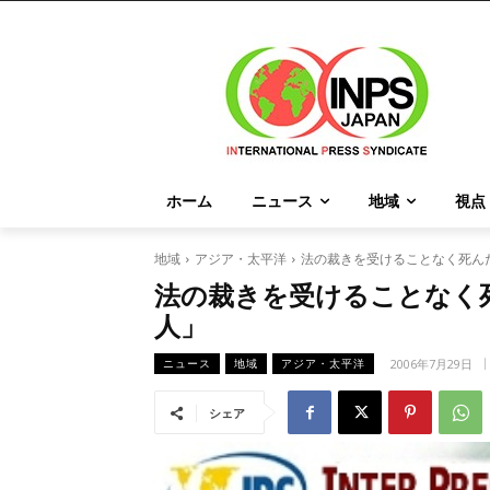
ホーム
ニュース
地域
視点
地域
アジア・太平洋
法の裁きを受けることなく死ん
法の裁きを受けることなく
人」
2006年7月29日
ニュース
地域
アジア・太平洋
シェア