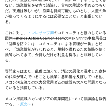
ない。漁業規制を省内で議論し、首相の承認を求めるつもり
だ。実施は難しいが、漁業を持続可能なものとし、大型の魚
が戻ってくるようにするには必要なことだ」と主張してい
る。
これに対し、
トンレサップ湖
のコミュニティと協力している
団体
Fisheries Action Coalition Team
のMak Sithrith事務局長は
「乱獲を防ぐには、コミュニティによる管理が一番」と述
べ、「漁業規制が行われると、規制を逃れるため賄賂を使う
漁師も出てきて、金持ちだけが利益を得る」と非難してい
る。
専門家らはまた、乱獲に加えて、汚染の悪化と浸水した森林
の伐採が進んでいることも漁業に悪影響を及ぼしている他、
メコン河支流での水力発電用ダムの建設も大きな問題となっ
ていると指摘している。
メコン河流域のカンボジアの漁業問題について諸議論を報告
する。（
原文へ
）