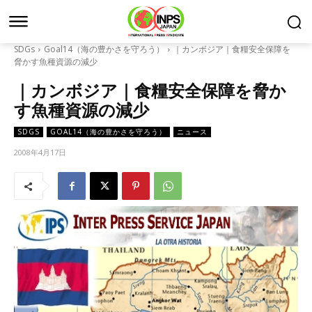
SDGs
Goal14（海の豊かさを守ろう）
｜カンボジア｜食糧安全保障を
脅かす魚種資源の減少
｜カンボジア｜食糧安全保障を脅か
す魚種資源の減少
SDGS
GOAL14（海の豊かさを守ろう）
ニュース
2008年4月17日