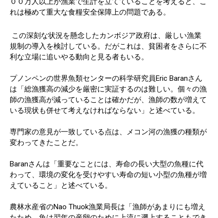
００万人以上が漁業で生計を立てていることを考えると、こ
れは極めて重大な食糧安全保障上の問題である。
この深刻な状況を懸念したカンボジア政府は、厳しい漁業
規制の導入を検討している。だがこれは、貧困者をさらに不
利な立場に追いやる動向と見る者もいる。
プノンペンの世界魚類センターの科学研究員Eric Baranさん
は「総漁獲高の減少を厳密に実証するのは難しい。個々の漁
師の漁獲高が減っていることは確かだが、漁師の数が増えて
いる現状も併せて考えなければならない」と述べている。
専門家の意見が一致している点は、メコン河の漁獲の種類が
変わってきたことだ。
Baranさんは「重要なことには、寿命の長い大型の魚種に代
わって、環境の変化を受けやすい寿命の短い小型の魚種が増
えていること」と述べている。
農林水産省のNao Thuok漁業局長は「漁師があまりにも増え
たため、魚は翌年の産卵のために上流に遡上することもでき