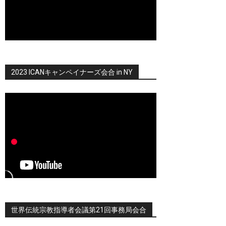
2023 ICANキャンペイナーズ会合 in NY
世界伝統宗教指導者会議第21回事務局会合