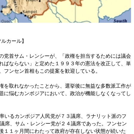
マルカール】
の党首サム・レンシーが、「政権を担当するためには議会
ればならない」と定めた１９９３年の憲法を改正して、単
。フンセン首相もこの提案を歓迎している。
権を取れなかったことから、選挙後に無益な多数派工作が
題に悩むカンボジアにおいて、政治が機能しなくなってし
率いるカンボジア人民党が７３議席、ラナリット派のフ
が２６議席、サム・レンシー党が２４議席であった。フンセン
後１１ヶ月間にわたって政府が存在しない状態が続いた