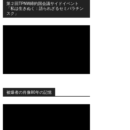
第２回TPNW締約国会議サイドイベント
「私は生きぬく：語られざるセミパラチン
スク」
被爆者の肖像80年の記憶