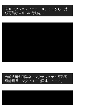
未来アクションフェス～今、ここから、持
続可能な未来への行動を～
寺崎広嗣創価学会インタナショナル平和運
動総局長インタビユー（国連ニュース）