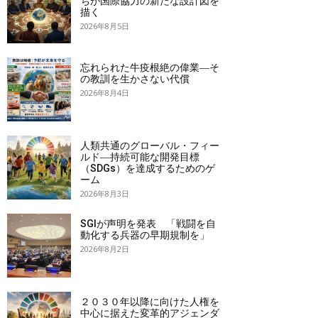
ちが国際協力の新たな設計図を
描く
2026年8月5日
忘れられた牛疫根絶の偉業―そ
の教訓を生かさない代償
2026年8月4日
人類共通のグローバル・フィー
ルド―持続可能な開発目標
（SDGs）を達成するためのゲ
ーム
2026年8月3日
SGIが声明を発表 「戦闘を自
動化する兵器の早期規制を」
2026年8月2日
２０３０年以降に向けた人権を
中心に据えた変革的アジェンダ