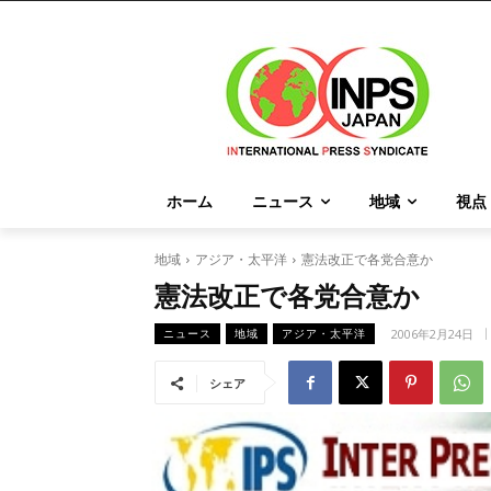
ホーム
ニュース
地域
視点
地域
アジア・太平洋
憲法改正で各党合意か
憲法改正で各党合意か
2006年2月24日
ニュース
地域
アジア・太平洋
シェア