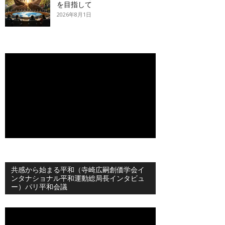
を目指して
2026年8月1日
共感から始まる平和（寺崎広嗣創価学会イ
ンタナショナル平和運動総局長インタビュ
ー）パリ平和会議