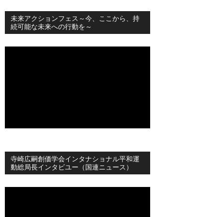
未来アクションフェス～今、ここから、持
続可能な未来への行動を～
寺崎広嗣創価学会インタナショナル平和運
動総局長インタビユー（国連ニュース）