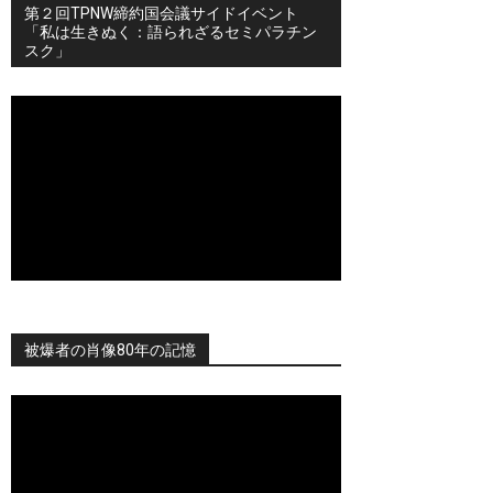
第２回TPNW締約国会議サイドイベント
「私は生きぬく：語られざるセミパラチン
スク」
被爆者の肖像80年の記憶