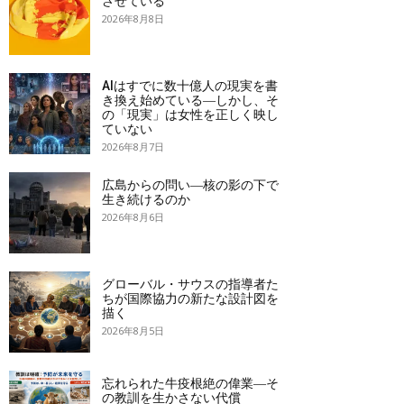
させている
2026年8月8日
AIはすでに数十億人の現実を書
き換え始めている―しかし、そ
の「現実」は女性を正しく映し
ていない
2026年8月7日
広島からの問い―核の影の下で
生き続けるのか
2026年8月6日
グローバル・サウスの指導者た
ちが国際協力の新たな設計図を
描く
2026年8月5日
忘れられた牛疫根絶の偉業―そ
の教訓を生かさない代償