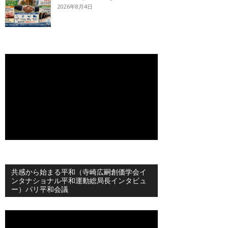
2026年8月4日
共感から始まる平和（寺崎広嗣創価学会イ
ンタナショナル平和運動総局長インタビュ
ー）パリ平和会議