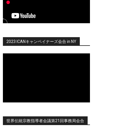
2023 ICANキャンペイナーズ会合 in NY
世界伝統宗教指導者会議第21回事務局会合