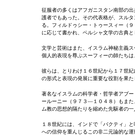
征服者の多くはアフガニスタン南部の出
護者でもあった。その代表格が、スルタ
る。フィルドゥシー・トゥースィー（９
に応じて書かれ、ペルシャ文学の古典と
文学と芸術はまた、イスラム神秘主義ス
個人的表現を尊ぶスーフィーの師たちは
彼らは、とりわけ１６世紀から１７世紀
の形式と表現の発展に重要な役割を果た
著名なイスラムの科学者・哲学者アブー
ールーニー（９７３―１０４８）もまた
ム教の思想的隔たりを縮めた先駆者の一
１８世紀には、インドで「バクティ」と
への信仰を重んじるこの非二元論的な運