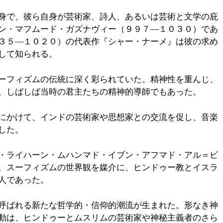
身で、彼ら自身が芸術家、詩人、あるいは芸術と文学の庇
ン・マフムード・ガズナヴィー（９９７―１０３０）であ
３５―１０２０）の代表作『シャー・ナーメ』は彼の求め
して知られる。
ーフィズムの伝統に深く彩られていた。精神性を重んじ、
、しばしば当時の君主たちの精神的導師でもあった。
にかけて、インドの芸術家や思想家との交流を促し、音楽
した。
・ライハーン・ムハンマド・イブン・アフマド・アル＝ビ
、スーフィズムの世界観を媒介に、ヒンドゥー教とイスラ
人であった。
呼ばれる新たな哲学的・信仰的潮流が生まれた。形なき神
動は、ヒンドゥーとムスリムの芸術家や神秘主義者のさら