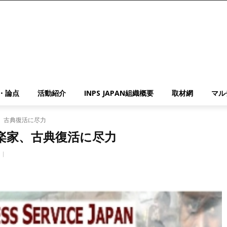
・論点
活動紹介
INPS JAPAN組織概要
取材網
マル
、古典復活に尽力
楽家、古典復活に尽力