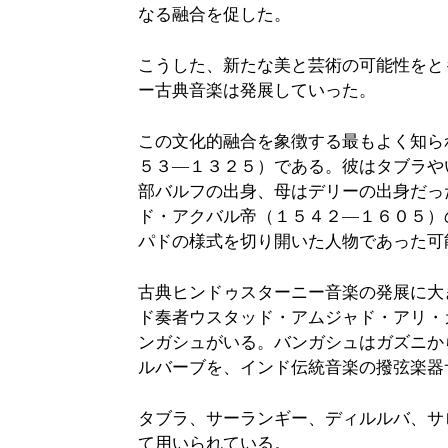
なる融合を促した。
こうした、新たな美と芸術の可能性をと
ー古典音楽は発展していった。
この文化的融合を象徴する最もよく知ら
５３―１３２５）である。彼はタブラや
部バルフの出身、母はデリーの出身だっ
ド・アクバル帝（１５４２―１６０５）
パドの様式を切り開いた人物であった可
古典ヒンドゥスターニー音楽の発展に大
ド奏者ウスタッド・アムジャド・アリ・
ンガシュがいる。バンガシュはガズニか
ルバーブを、インド伝統音楽の撥弦楽器
タブラ、サーランギー、ディルルバ、サ
て用いられている。