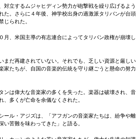
、対立するムジャヒディン勢力が砲撃戦を繰り広げるよう
れた。さらに４年後、神学校出身の過激派タリバンが台頭
禁じられた。
０月、米国主導の有志連合によってタリバン政権が崩壊し
いまだ再建されていない。それでも、乏しい資源と厳しい
楽家たちが、自国の音楽的伝統を守り継ごうと懸命の努力
タンは偉大な音楽家の多くを失った。楽器は破壊され、音
れ、多くが亡命を余儀なくされた。
シール・アジズは、「アフガンの音楽家たちは、紛争や離
深い苦難を味わってきた」と語る。