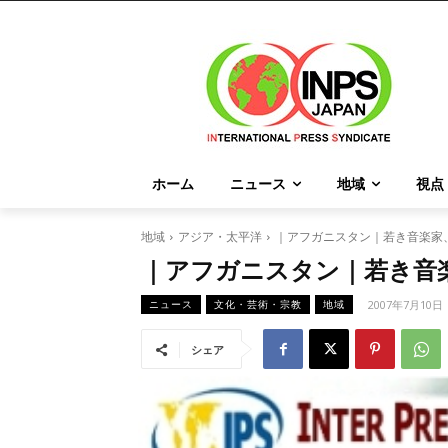
ホーム
ニュース
地域
視点
地域
アジア・太平洋
｜アフガニスタン｜若き音楽家
｜アフガニスタン｜若き音
2007年7月10日
ニュース
文化・芸術・宗教
地域
シェア