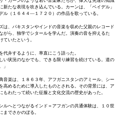
リ・カーンのような若い音楽家たちが、偉大な先達の知識
に新たな表現を吹き込んでいる。カーンは、「ベイデル」
デル（１６４４―１７２０）の作品を歌っている。
ズは、パキスタンやインドの音楽を収めた父親のレコード
ながら、独学でシタールを学んだ。演奏の音を抑えるた
けていたという。
を代弁するように、率直にこう語った。
しい状況のなかでも、できる限り練習を続けている。道の
。」
典音楽は、１８６３年、アフガニスタンのアミール、シー
を高めるために導入したものとされる。その背景には、ア
にもわたって続いた征服と文化交流の歴史があった。
ンルへとつながるインド＝アフガンの共通体験は、１０世
にまでさかのぼる。