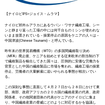
【ナイロビIPS=ジョイス・ムラマ】
ナイロビ郊外ルアラカにあるウパン・ワサナ繊維工場。シー
ンと静まり返った工場の中には何千台ものミシンが使われな
いまま放置されている－操業停止の原因をケニアの人々は－
中国津波(Chinese Tsunami)－と呼んでいる。
昨年末の世界貿易機構（WTO）の多国間繊維取り決め
（MFA）廃止後、ケニアを始めとする従来欧米の割当制の下
で繊維製品を輸出してきた国々は、圧倒的に安価な労働力を
背景とした中国の繊維製品に市場を奪われ、繊維工場の操業
停止、労働者の大量解雇に追いやられる事態が相次いでい
る。
この深刻な事態に直面して４月２７日から２８日にかけて東
部、南部、政府アフリカの２０カ国の繊維産業の代表、政府
関係者、その他関連団体の代表がケニアのナイロビに集ま
り、中国繊維産業の脅威にどのように対応するかを協議し