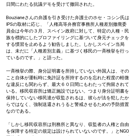
日間にわたる抗議デモを受けて撤回された。
Bouzianeさんの弁護を引き受けた弁護士のホセ・コシン氏は
IPSの取材に応じ、「人権高等弁務官事務所人種差別撤廃委
員会は今年の３月、スペイン政府に対して、特定の人種・民
族を標的にしたプロファイリングに基づいて身元チェックを
する慣習を止めるよう勧告しました。しかしスペイン当局
は、未だに「人種差別主義」に基づく移民の一斉検挙を行っ
ているのです。」と語った。
一斉検挙の際、身分証明書を所持していない外国人は、その
こと自体が運転時に免許証を所持するのを忘れた程度の軽微
な違反にも関わらず、最大６０日間にもわたって拘留されて
いる。移民収容所は矯正施設ではない。つまり身分証明書を
保持していない移民達が収監されるは、彼らが法を犯したか
らではなく、強制送還されうると警戒させるための予防措置
なのである。
「しかし移民収容所は刑務所と異なり、収監者の人権と自由
を保障する特定の規定は設けられていないのです。」とNGO