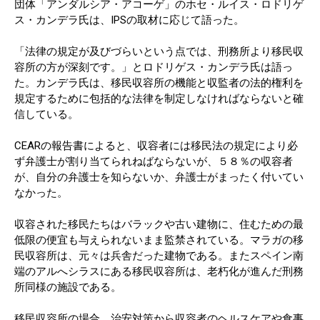
団体「アンダルシア・アコーゲ」のホセ・ルイス・ロドリゲ
ス・カンデラ氏は、IPSの取材に応じて語った。
「法律の規定が及びづらいという点では、刑務所より移民収
容所の方が深刻です。」とロドリゲス・カンデラ氏は語っ
た。カンデラ氏は、移民収容所の機能と収監者の法的権利を
規定するために包括的な法律を制定しなければならないと確
信している。
CEARの報告書によると、収容者には移民法の規定により必
ず弁護士が割り当てられねばならないが、５８％の収容者
が、自分の弁護士を知らないか、弁護士がまったく付いてい
なかった。
収容された移民たちはバラックや古い建物に、住むための最
低限の便宜も与えられないまま監禁されている。マラガの移
民収容所は、元々は兵舎だった建物である。またスペイン南
端のアルへシラスにある移民収容所は、老朽化が進んだ刑務
所同様の施設である。
移民収容所の場合、治安対策から収容者のヘルスケアや食事