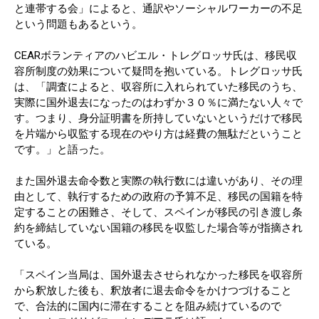
と連帯する会」によると、通訳やソーシャルワーカーの不足
という問題もあるという。
CEARボランティアのハビエル・トレグロッサ氏は、移民収
容所制度の効果について疑問を抱いている。トレグロッサ氏
は、「調査によると、収容所に入れられていた移民のうち、
実際に国外退去になったのはわずか３０％に満たない人々で
す。つまり、身分証明書を所持していないというだけで移民
を片端から収監する現在のやり方は経費の無駄だということ
です。」と語った。
また国外退去命令数と実際の執行数には違いがあり、その理
由として、執行するための政府の予算不足、移民の国籍を特
定することの困難さ、そして、スペインが移民の引き渡し条
約を締結していない国籍の移民を収監した場合等が指摘され
ている。
「スペイン当局は、国外退去させられなかった移民を収容所
から釈放した後も、釈放者に退去命令をかけつづけること
で、合法的に国内に滞在することを阻み続けているので