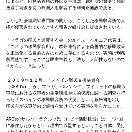
によると、内務省管轄の移民収容所は、裁判所の命令で強制
送還手続きを待つ外国人を収容する非矯正施設である。
しかし社会組織や専門家の間から、こうした移民収容所で人
権が侵害されているとする報告が繰り返し提出されている。
「マラガの移民と連帯する会」のルイス・ペルニア代表は、
「これらの移民収容所は、欧州連合による偽善的な移民政策
を正当化する目的のみのために存在するもので、実態は刑務
所同然です。そこには民主主義も、法も、人間性もないので
すから。」と語った。
２００９年１２月、「スペイン難民支援委員会
（CEAR’s）」が、マラガ、バレンシア、マドリッドの移民収
容所における収容者の生活環境や法的保護に関する調査を行
った『スペインの移民収容所の状況』という報告書を出し、
移民らが収容所内で虐待を受けている実態を明らかにした。
ARE’sのサルバ・ラクルツ氏（ロビー活動担当）は、「外国
に移住したからという理由で収監するということ自体、受け