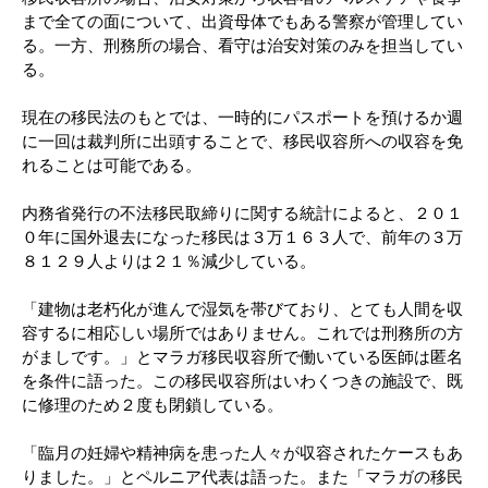
まで全ての面について、出資母体でもある警察が管理してい
る。一方、刑務所の場合、看守は治安対策のみを担当してい
る。
現在の移民法のもとでは、一時的にパスポートを預けるか週
に一回は裁判所に出頭することで、移民収容所への収容を免
れることは可能である。
内務省発行の不法移民取締りに関する統計によると、２０１
０年に国外退去になった移民は３万１６３人で、前年の３万
８１２９人よりは２１％減少している。
「建物は老朽化が進んで湿気を帯びており、とても人間を収
容するに相応しい場所ではありません。これでは刑務所の方
がましです。」とマラガ移民収容所で働いている医師は匿名
を条件に語った。この移民収容所はいわくつきの施設で、既
に修理のため２度も閉鎖している。
「臨月の妊婦や精神病を患った人々が収容されたケースもあ
りました。」とペルニア代表は語った。また「マラガの移民