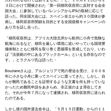
入れられるものではありません。」と、１０月２１日から２
３日にかけて開催された「第一回移民収容所に反対する会全
国大会」に参加しているバレンシアからIPSの取材に応じて
語った。同全国大会には、スペイン全土から約３０団体が参
画し、移民収容所閉鎖を目的とする全国規模キャンペーンの
あり方を話し合った。
「移民収容所は、アフリカ大陸北岸から欧州に小舟で危険な
航海に出るなど、移民を厳しい環境に追いやっている国境警
備体制とともに移民を取り巻く悪循環を形成しており、いわ
ば『法規範の中にあるブラックホール』といえる存在なので
す。」とラクルツ氏は語った・
Bouzianeさんは、アルジェリアで死の脅迫を受け、２００８
年に小さな小舟に乗ってスペインに渡ってきた。しかし、自
らが難民であることを証明するような文書を何も持っていな
かったため難民申請をあきらめ、非正規のまま滞在してき
た。それが今年７月になって逮捕され、移民収容所に送られ
たのである。
しかし彼の国外退去命令は、「５月１５日運動」からの１１