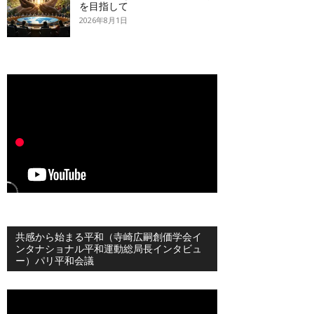
を目指して
2026年8月1日
共感から始まる平和（寺崎広嗣創価学会イ
ンタナショナル平和運動総局長インタビュ
ー）パリ平和会議