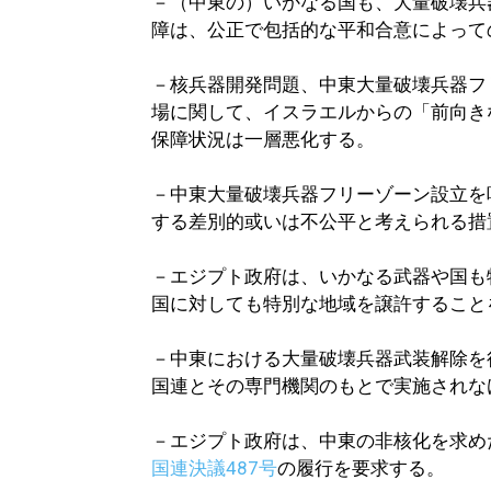
－（中東の）いかなる国も、大量破壊兵
障は、公正で包括的な平和合意によって
－核兵器開発問題、中東大量破壊兵器フ
場に関して、イスラエルからの「前向き
保障状況は一層悪化する。
－中東大量破壊兵器フリーゾーン設立を
する差別的或いは不公平と考えられる措
－エジプト政府は、いかなる武器や国も
国に対しても特別な地域を譲許すること
－中東における大量破壊兵器武装解除を
国連とその専門機関のもとで実施されな
－エジプト政府は、中東の非核化を求め
国連決議487号
の履行を要求する。