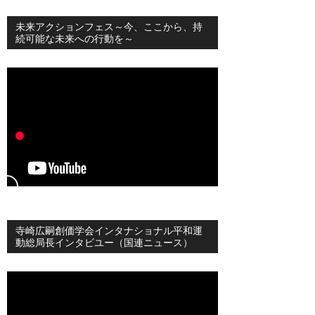
未来アクションフェス～今、ここから、持
続可能な未来への行動を～
寺崎広嗣創価学会インタナショナル平和運
動総局長インタビユー（国連ニュース）