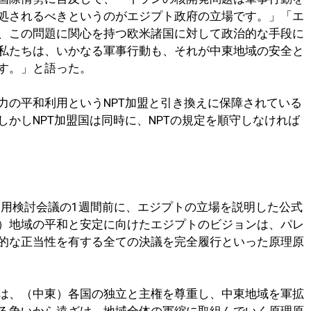
処されるべきというのがエジプト政府の立場です。」「エ
、この問題に関心を持つ欧米諸国に対して政治的な手段に
私たちは、いかなる軍事行動も、それが中東地域の安全と
す。」と語った。
力の平和利用というNPT加盟と引き換えに保障されている
かしNPT加盟国は同時に、NPTの規定を順守しなければ
T運用検討会議の1週間前に、エジプトの立場を説明した公式
）地域の平和と安定に向けたエジプトのビジョンは、パレ
的な正当性を有する全ての決議を完全履行といった原理原
は、（中東）各国の独立と主権を尊重し、中東地域を軍拡