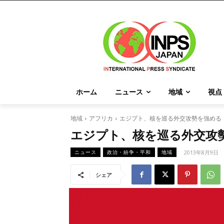
ホーム
ニュース
地域
視点
地域
アフリカ
エジプト、核を巡る外交攻勢を強める
エジプト、核を巡る外交攻
2013年8月9日
ニュース
政治・紛争・平和
地域
シェア