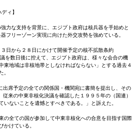
ハディ】
の強力な支持を背景に、エジプト政府は核兵器を手始めと
兵器フリーゾーン実現に向けた外交攻勢を強めている。
月３日から２８日にかけて開催予定の核不拡散条約
会議を数日後に控えて、エジプト政府は、様々な会合の機
中東地域は非核地帯としなければならない」とする過去４
た。
議に出席予定の全ての関係国・機関宛に書簡を提出し、その
は、従来の中東非核化決議を確認した１９９５年の（国連）
ていないことを遺憾とすべきである。」と訴えた。
東の全ての国が参加して中東非核化への合意を目指す国際
びかけている。