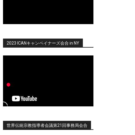
2023 ICANキャンペイナーズ会合 in NY
世界伝統宗教指導者会議第21回事務局会合