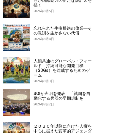
ちが国際協力の新たな設計図を
描く
2026年8月5日
忘れられた牛疫根絶の偉業―そ
の教訓を生かさない代償
2026年8月4日
人類共通のグローバル・フィー
ルド―持続可能な開発目標
（SDGs）を達成するためのゲ
ーム
2026年8月3日
SGIが声明を発表 「戦闘を自
動化する兵器の早期規制を」
2026年8月2日
２０３０年以降に向けた人権を
中心に据えた変革的アジェンダ