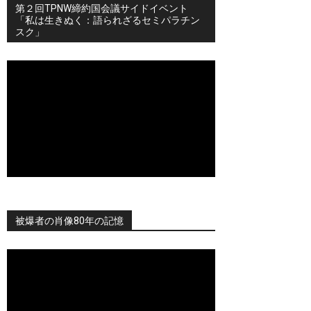
第２回TPNW締約国会議サイドイベント
「私は生きぬく：語られざるセミパラチン
スク」
被爆者の肖像80年の記憶