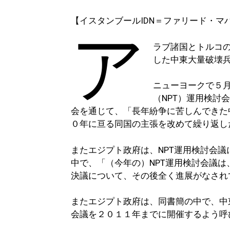
【イスタンブールIDN＝ファリード・マ
ア
ラブ諸国とトルコ
した中東大量破壊
ニューヨークで５
（NPT）運用検討
会を通じて、「長年紛争に苦しんできた
０年に亘る同国の主張を改めて繰り返し
またエジプト政府は、NPT運用検討会
中で、「（今年の）NPT運用検討会議
決議について、その後全く進展がなされ
またエジプト政府は、同書簡の中で、中
会議を２０１１年までに開催するよう呼