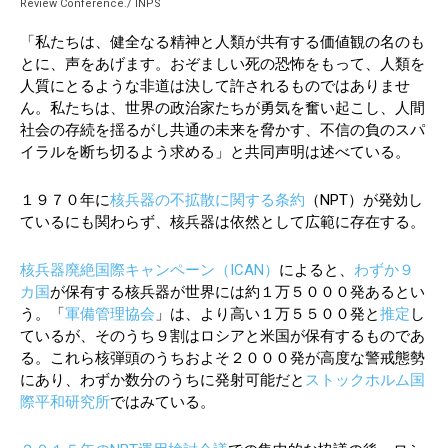
Review Conference./ INPS
「私たちは、健全なる精神と人類が共有する価値観の名のも
とに、声をあげます。おぞましい死の恐怖をもって、人類を
人質にとるような非道は決して許されるものではありませ
ん。私たちは、世界の政治家たちが勇気を奮い起こし、人間
社会の存続を揺るがし共通の未来を脅かす、不信の負のスパ
イラルを断ち切るよう求める」と共同声明は述べている。
１９７０年に
核兵器の不拡散に関する条約
（NPT）が発効し
ているにも関わらず、核兵器は依然として広範に存在する。
核兵器廃絶国際キャンペーン（ICAN）
によると、
わずか９
カ国
が保有する核兵器が世界には約１万５０００発あるとい
う。「
軍備管理協会
」は、より高い１万５５００発と
推定
し
ているが、そのうち９割はロシアと米国が保有するものであ
る。これら核弾頭のうちおよそ２０００発が高度な警戒態勢
にあり、わずか数分のうちに発射可能だと
ストックホルム国
際平和研究所
ではみている。