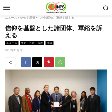
ニュース
信仰を基盤とした諸団体、軍縮を訴える
信仰を基盤とした諸団体、軍縮を訴
える
ニュース
文化・芸術・宗教
地域
2016年11月5日