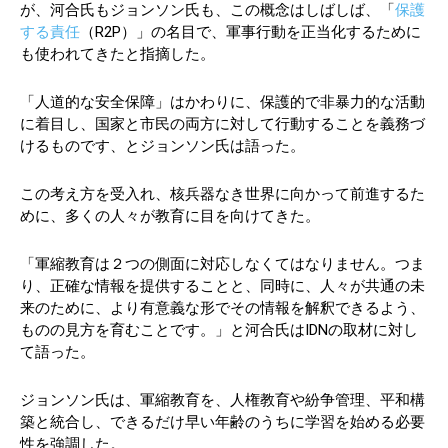
が、河合氏もジョンソン氏も、この概念はしばしば、「
保護
する責任
（R2P）」の名目で、軍事行動を正当化するために
も使われてきたと指摘した。
「人道的な安全保障」はかわりに、保護的で非暴力的な活動
に着目し、国家と市民の両方に対して行動することを義務づ
けるものです、とジョンソン氏は語った。
この考え方を受入れ、核兵器なき世界に向かって前進するた
めに、多くの人々が教育に目を向けてきた。
「軍縮教育は２つの側面に対応しなくてはなりません。つま
り、正確な情報を提供することと、同時に、人々が共通の未
来のために、より有意義な形でその情報を解釈できるよう、
ものの見方を育むことです。」と河合氏はIDNの取材に対し
て語った。
ジョンソン氏は、軍縮教育を、人権教育や紛争管理、平和構
築と統合し、できるだけ早い年齢のうちに学習を始める必要
性を強調した。