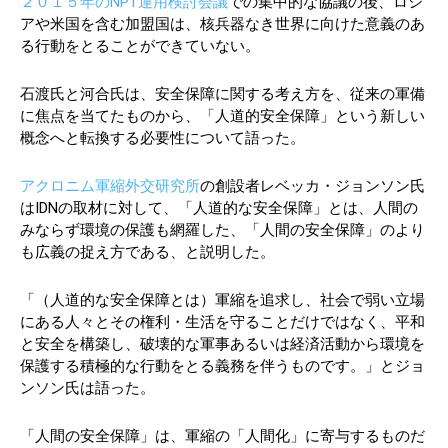
２０１５年のNPT運用検討会議
での集中的な協議の後、ロシ
アや米国を含む加盟国は、核兵器なき世界に向けた意義のあ
る行動をとることができていない。
石渡氏と河合氏は、安全保障に関する考え方を、従来の軍備
に焦点を当てたものから、「人道的安全保障」という新しい
概念へと転換する必要性について語った。
アクロニム軍縮外交研究所
の創設者レベッカ・ジョンソン氏
はIDNの取材に対して、「人道的な安全保障」とは、人間の
みならず環境の保護も網羅した、「人間の安全保障」のより
も広義の捉え方である、と説明した。
「（人道的な安全保障とは）軍縮を追求し、社会で弱い立場
にある人々とその権利・生活を守ることだけではなく、平和
と安全を構築し、破壊的な軍事あるいは経済活動から環境を
保護する積極的な行動をとる義務を伴うものです。」とジョ
ンソン氏は語った。
「人間の安全保障」は、軍縮の「人間化」に寄与するものだ