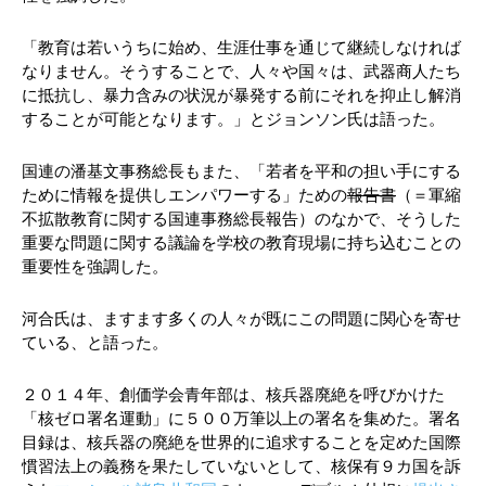
「教育は若いうちに始め、生涯仕事を通じて継続しなければ
なりません。そうすることで、人々や国々は、武器商人たち
に抵抗し、暴力含みの状況が暴発する前にそれを抑止し解消
することが可能となります。」とジョンソン氏は語った。
国連の潘基文事務総長もまた、「若者を平和の担い手にする
ために情報を提供しエンパワーする」ための
報告書
（＝軍縮
不拡散教育に関する国連事務総長報告）のなかで、そうした
重要な問題に関する議論を学校の教育現場に持ち込むことの
重要性を強調した。
河合氏は、ますます多くの人々が既にこの問題に関心を寄せ
ている、と語った。
２０１４年、創価学会青年部は、核兵器廃絶を呼びかけた
「核ゼロ署名運動」に５００万筆以上の署名を集めた。署名
目録は、核兵器の廃絶を世界的に追求することを定めた国際
慣習法上の義務を果たしていないとして、核保有９カ国を訴