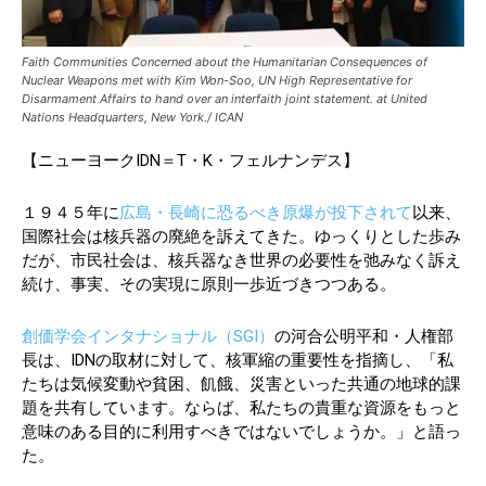
Faith Communities Concerned about the Humanitarian Consequences of
Nuclear Weapons met with Kim Won-Soo, UN High Representative for
Disarmament Affairs to hand over an interfaith joint statement. at United
Nations Headquarters, New York./ ICAN
【ニューヨークIDN＝T・K・フェルナンデス】
１９４５年に
広島・長崎に恐るべき原爆が投下されて
以来、
国際社会は核兵器の廃絶を訴えてきた。ゆっくりとした歩み
だが、市民社会は、核兵器なき世界の必要性を弛みなく訴え
続け、事実、その実現に原則一歩近づきつつある。
創価学会インタナショナル（SGI）
の河合公明平和・人権部
長は、IDNの取材に対して、核軍縮の重要性を指摘し、「私
たちは気候変動や貧困、飢餓、災害といった共通の地球的課
題を共有しています。ならば、私たちの貴重な資源をもっと
意味のある目的に利用すべきではないでしょうか。」と語っ
た。