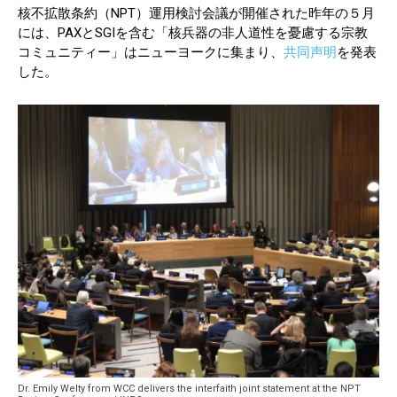
核不拡散条約（NPT）運用検討会議が開催された昨年の５月
には、PAXとSGIを含む「核兵器の非人道性を憂慮する宗教
コミュニティー」はニューヨークに集まり、
共同声明
を発表
した。
Dr. Emily Welty from WCC delivers the interfaith joint statement at the NPT