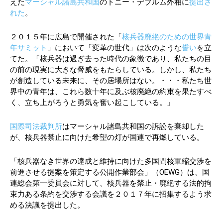
えた
マーシャル諸島共和国
のトニー・デブルム外相に
提出さ
れた
。
２０１５年に広島で開催された「
核兵器廃絶のための世界青
年サミット
」において「変革の世代」は次のような
誓い
を立
てた。「核兵器は過ぎ去った時代の象徴であり、私たちの目
の前の現実に大きな脅威をもたらしている。しかし、私たち
が創造している未来に、その居場所はない。・・・私たち世
界中の青年は、これら数十年に及ぶ核廃絶の約束を果たすべ
く、立ち上がろうと勇気を奮い起こしている。」
国際司法裁判所
はマーシャル諸島共和国の訴訟を棄却した
が、核兵器禁止に向けた希望の灯が国連で再燃している。
「核兵器なき世界の達成と維持に向けた多国間核軍縮交渉を
前進させる提案を策定する公開作業部会」（OEWG）は、国
連総会第一委員会に対して、核兵器を禁止・廃絶する法的拘
束力ある条約を交渉する会議を２０１７年に招集するよう求
める決議を提出した。