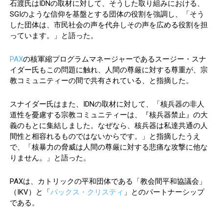
石渡氏はIDNの取材に対して、そうした取り組みにおける、
SGIのような信仰を基盤とする団体の役割を強調し、「そう
した団体は、市民社会の声を代弁しその声を広める役割を担
っています。」と語った。
PAX
の核軍縮プログラムマネージャーであるスージー・スナ
イダー氏もこの問題に触れ、人間の尊厳に対する尊重が、宗
教コミュニティーの間で共有されている、と指摘した。
スナイダー氏はまた、IDNの取材に対して、「核兵器の非人
道性を憂慮する宗教コミュニティーは、『核兵器禁止』の大
義のもとに集結しました。なぜなら、核兵器は私達共通の人
間性と相容れるものではないからです。」と指摘したうえ
で、「核暴力の脅威は人間の尊厳に対する悲痛な攻撃に他な
りません。」と語った。
PAXは、カトリックの平和団体である「教会間平和協議会」
（IKV）と「
パックス・クリスティ
」とのパートナーシップ
である。