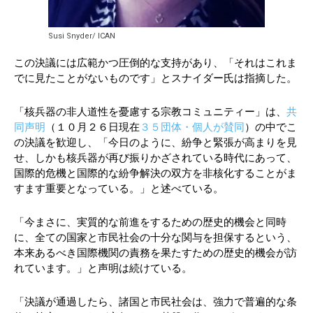
Susi Snyder/ ICAN
この決議には広範かつ圧倒的な支持があり、「それはこれま
でに見たことがないものです」とスナイダー氏は指摘した。
「核兵器の非人道性を憂慮する宗教コミュニティー」は、
共
同声明
（１０月２６日現在
３５団体・個人が賛同
）の中でこ
の決議を歓迎し、「今日のように、紛争と緊張が高まりを見
せ、しかも核兵器が再び振りかざされている時代にあって、
国際的危機と国際的な紛争解決の双方を非核化することがま
すます重要となっている。」と述べている。
「今まさに、実質的な前進をするための歴史的機会と同時
に、全ての国家と市民社会の十分な関与を担保するという、
本来あるべき国際機関の責務を果たすための歴史的機会が訪
れています。」と声明は続けている。
「決議が通過したら、諸国と市民社会は、強力で普遍的な条