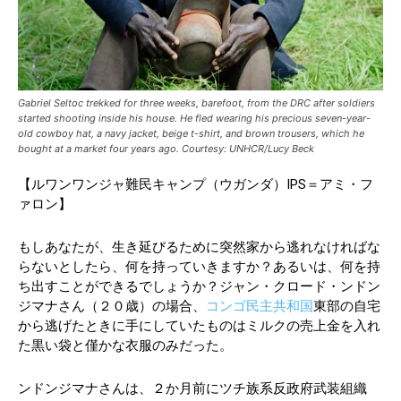
Gabriel Seltoc trekked for three weeks, barefoot, from the DRC after soldiers
started shooting inside his house. He fled wearing his precious seven-year-
old cowboy hat, a navy jacket, beige t-shirt, and brown trousers, which he
bought at a market four years ago. Courtesy: UNHCR/Lucy Beck
【ルワンワンジャ難民キャンプ（ウガンダ）IPS＝アミ・フ
ァロン】
もしあなたが、生き延びるために突然家から逃れなければな
らないとしたら、何を持っていきますか？あるいは、何を持
ち出すことができるでしょうか？ジャン・クロード・ンドン
ジマナさん（２０歳）の場合、
コンゴ民主共和国
東部の自宅
から逃げたときに手にしていたものはミルクの売上金を入れ
た黒い袋と僅かな衣服のみだった。
ンドンジマナさんは、２か月前にツチ族系反政府武装組織