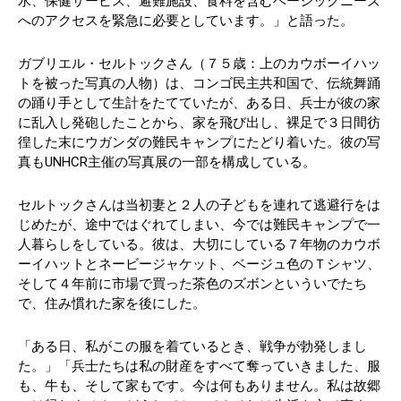
水、保健サービス、避難施設、食料を含むベーシックニーズ
へのアクセスを緊急に必要としています。」と語った。
ガブリエル・セルトックさん（７５歳：上のカウボーイハッ
トを被った写真の人物）は、コンゴ民主共和国で、伝統舞踊
の踊り手として生計をたてていたが、ある日、兵士が彼の家
に乱入し発砲したことから、家を飛び出し、裸足で３日間彷
徨した末にウガンダの難民キャンプにたどり着いた。彼の写
真もUNHCR主催の写真展の一部を構成している。
セルトックさんは当初妻と２人の子どもを連れて逃避行をは
じめたが、途中ではぐれてしまい、今では難民キャンプで一
人暮らしをしている。彼は、大切にしている７年物のカウボ
ーイハットとネービージャケット、ベージュ色のＴシャツ、
そして４年前に市場で買った茶色のズボンといういでたち
で、住み慣れた家を後にした。
「ある日、私がこの服を着ているとき、戦争が勃発しまし
た。」「兵士たちは私の財産をすべて奪っていきました、服
も、牛も、そして家もです。今は何もありません。私は故郷