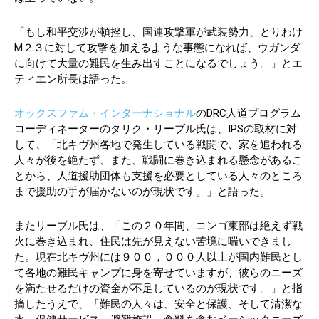
「もし和平交渉が頓挫し、国連攻撃軍が武装勢力、とりわけ
M２３に対して攻撃を加えるような事態になれば、ウガンダ
に向けて大量の難民を生み出すことになるでしょう。」とエ
ティエン所長は語った。
オックスファム・インターナショナル
のDRC人道プログラム
コーディネーターのタリク・リーブル氏は、IPSの取材に対
して、「北キヴ州各地で発生している戦闘で、家を追われる
人々が後を絶たず、また、戦闘に巻き込まれる懸念があるこ
とから、人道援助団体も支援を必要としている人々のところ
まで援助の手が届かないのが現状です。」と語った。
またリーブル氏は、「この２０年間、コンゴ東部は絶えず戦
火に巻き込まれ、住民は先が見えない苦境に喘いできまし
た。現在北キヴ州には９００，０００人以上が国内難民とし
て各地の難民キャンプに身を寄せていますが、彼らのニーズ
を満たせるだけの資金が不足しているのが現状です。」と指
摘したうえで、「難民の人々は、安全と保護、そして清潔な