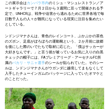
この展示会は
カンパラ市内
のミシュ・マシュレストラン／ア
ートギャラリーで７月２日から３週間に亘って開催される予
定で、UNHCRは、戦争や迫害から逃れるために世界各地で毎
日数千人もの人々が難民になっている現実に注目を集めたい
としている。
ンドンジマナさんは、青色のレインコート、ぶかぶかの茶色
のズボン、足底がぼろぼろの運動靴という、２か月前に故郷
を後にした際のいでたちで取材に応じた。「僕はサッカーが
大好きなんです。」と言う彼が被っているお気に入りの白黒
チェックの帽子には、FAプレミアリーグ・アーセナルFC所
属の
バカリ・サニャ選手
のシールが貼られていた。そのシー
ルは、ンドンジマナさんがウガンダに越境してまもなくして
入手したチューインガムのパッケージに入っていたオマケと
のことだった。