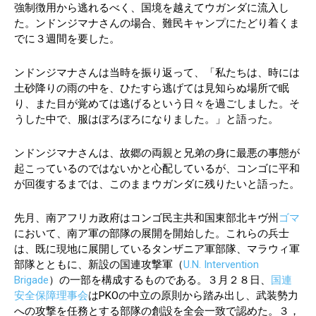
強制徴用から逃れるべく、国境を越えてウガンダに流入し
た。ンドンジマナさんの場合、難民キャンプにたどり着くま
でに３週間を要した。
ンドンジマナさんは当時を振り返って、「私たちは、時には
土砂降りの雨の中を、ひたすら逃げては見知らぬ場所で眠
り、また目が覚めては逃げるという日々を過ごしました。そ
うした中で、服はぼろぼろになりました。」と語った。
ンドンジマナさんは、故郷の両親と兄弟の身に最悪の事態が
起こっているのではないかと心配しているが、コンゴに平和
が回復するまでは、このままウガンダに残りたいと語った。
先月、南アフリカ政府はコンゴ民主共和国東部北キヴ州
ゴマ
において、南ア軍の部隊の展開を開始した。これらの兵士
は、既に現地に展開しているタンザニア軍部隊、マラウィ軍
部隊とともに、新設の国連攻撃軍（
U.N. Intervention
Brigade
）の一部を構成するものである。３月２８日、
国連
安全保障理事会
はPKOの中立の原則から踏み出し、武装勢力
への攻撃を任務とする部隊の創設を全会一致で認めた。３，