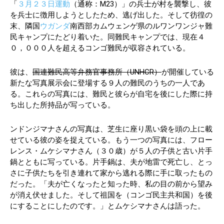
「
３月２３日運動
（通称：M23）」の兵士が村を襲撃し、彼
を兵士に徴用しようとしたため、逃げ出した。そして彷徨の
末、隣国
ウガンダ
南西部カムウェンゲ県のルワンワンジャ難
民キャンプにたどり着いた。同難民キャンプでは、現在４
０，０００人を超えるコンゴ難民が収容されている。
彼は、
国連難民高等弁務官事務所（
UNHCR
）
が開催している
新たな写真展示会に登場する９人の難民のうちの一人であ
る。これらの写真には、難民と彼らが自宅を後にした際に持
ち出した所持品が写っている。
ンドンジマナさんの写真は、芝生に座り黒い袋を頭の上に載
せている彼の姿を捉えている。もう一つの写真には、フロー
レンス・ムケシマナさん（３０歳）が５人の子供と古い片手
鍋とともに写っている。片手鍋は、夫が地雷で死亡し、とっ
さに子供たちを引き連れて家から逃れる際に手に取ったもの
だった。「夫が亡くなったと知った時、私の目の前から望み
が消え伏せました。そして祖国を（コンゴ民主共和国）を後
にすることにしたのです。」とムケシマナさんは語った。