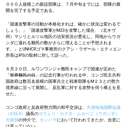
０００人規模この新設部隊は、７月中旬までには、部隊の展
開を完了する予定である。
「国連攻撃軍の活動が本格化すれば、確かに状況は変わるで
しょう。」「国連攻撃軍がM23を攻撃した場合、（北キヴ
州）マシリとルツル地区の治安状況が悪化し、同地からウガ
ンダに逃れる難民の数がさらに増えることが予想されま
す。」とUNHCRゴマ事務所のクアシ・ラザール・エティエン
所長はIPSの取材に対して語った。
６月２０日、ルワンワンジャ難民キャンプで国連が定めた
「
世界難民の日
」の記念行事が行われる中、コンゴ民主共和
国政府は数百名規模の国軍兵士と戦車部隊をM２３との勢力
境界線に沿って展開し、反乱軍に対する攻勢を伺う構えを見
せた。
コンゴ政府と反政府勢力間の和平交渉は、
大湖地域国際会議
（
ICGLR
）
議長の
ヨウェリ・カグタ・ムセベニ（ウガンダ）
大統領
の仲介で、
カンパラ
において行われてきたが、合意に
は至っていない。