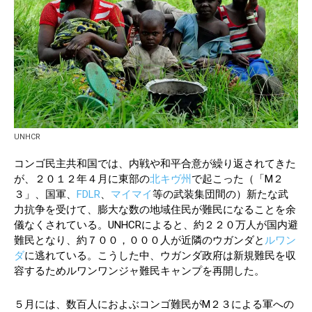
UNHCR
コンゴ民主共和国では、内戦や和平合意が繰り返されてきた
が、２０１２年４月に東部の
北キヴ州
で起こった（「M２
３」、国軍、
FDLR
、
マイマイ
等の武装集団間の）新たな武
力抗争を受けて、膨大な数の地域住民が難民になることを余
儀なくされている。UNHCRによると、約２２０万人が国内避
難民となり、約７００，０００人が近隣のウガンダと
ルワン
ダ
に逃れている。こうした中、ウガンダ政府は新規難民を収
容するためルワンワンジャ難民キャンプを再開した。
５月には、数百人におよぶコンゴ難民がM２３による軍への