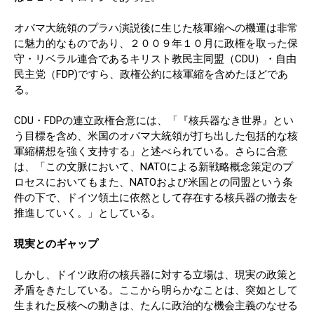
オバマ大統領のプラハ演説後に生じた核軍縮への機運は非常
に魅力的なものであり、２００９年１０月に政権を取った保
守・リベラル連合であるキリスト教民主同盟（CDU）・自由
民主党（FDP)ですら、政権公約に核軍縮を含めたほどであ
る。
CDU・FDPの連立政権合意には、「『核兵器なき世界』とい
う目標を含め、米国のオバマ大統領が打ち出した包括的な核
軍縮構想を強く支持する」と述べられている。さらに合意
は、「この文脈において、NATOによる新戦略概念策定のプ
ロセスにおいてもまた、NATOおよび米国との同盟という条
件の下で、ドイツ領土に依然として存在する核兵器の撤去を
推進していく。」としている。
現実とのギャップ
しかし、ドイツ政府の核兵器に対する立場は、現実の政策と
矛盾をきたしている。ここから明らかなことは、突如として
生まれた反核への動きは、たんに政治的な機会主義のなせる