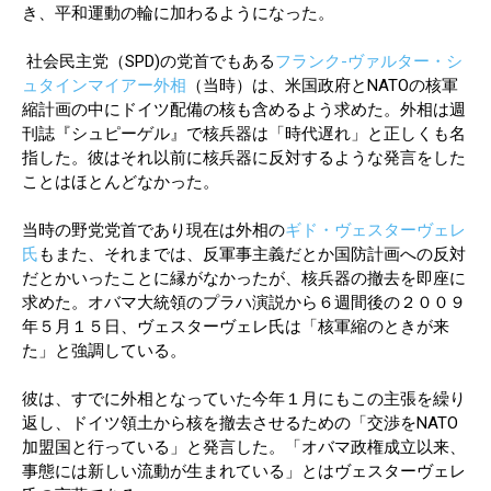
き、平和運動の輪に加わるようになった。
社会民主党（SPD)の党首でもある
フランク-ヴァルター・シ
ュタインマイアー外相
（当時）は、米国政府とNATOの核軍
縮計画の中にドイツ配備の核も含めるよう求めた。外相は週
刊誌『シュピーゲル』で核兵器は「時代遅れ」と正しくも名
指した。彼はそれ以前に核兵器に反対するような発言をした
ことはほとんどなかった。
当時の野党党首であり現在は外相の
ギド・ヴェスターヴェレ
氏
もまた、それまでは、反軍事主義だとか国防計画への反対
だとかいったことに縁がなかったが、核兵器の撤去を即座に
求めた。オバマ大統領のプラハ演説から６週間後の２００９
年５月１５日、ヴェスターヴェレ氏は「核軍縮のときが来
た」と強調している。
彼は、すでに外相となっていた今年１月にもこの主張を繰り
返し、ドイツ領土から核を撤去させるための「交渉をNATO
加盟国と行っている」と発言した。「オバマ政権成立以来、
事態には新しい流動が生まれている」とはヴェスターヴェレ