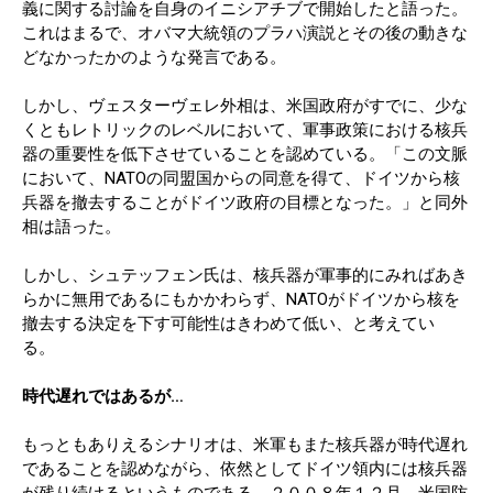
義に関する討論を自身のイニシアチブで開始したと語った。
これはまるで、オバマ大統領のプラハ演説とその後の動きな
どなかったかのような発言である。
しかし、ヴェスターヴェレ外相は、米国政府がすでに、少な
くともレトリックのレベルにおいて、軍事政策における核兵
器の重要性を低下させていることを認めている。「この文脈
において、NATOの同盟国からの同意を得て、ドイツから核
兵器を撤去することがドイツ政府の目標となった。」と同外
相は語った。
しかし、シュテッフェン氏は、核兵器が軍事的にみればあき
らかに無用であるにもかかわらず、NATOがドイツから核を
撤去する決定を下す可能性はきわめて低い、と考えてい
る。
時代遅れではあるが…
もっともありえるシナリオは、米軍もまた核兵器が時代遅れ
であることを認めながら、依然としてドイツ領内には核兵器
が残り続けるというものである。２００８年１２月、米国防