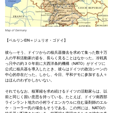
Map of Germany
【ベルリンIDN＝ジュリオ・ゴドイ】
彼ら―そう、ドイツからの核兵器撤去を求めて集った数十万
人の平和活動家の姿を、長らく見ることはなかった。冷戦真
っ只中の約３０年前に大西洋条約機構（NATO）がドイツに
公式に核兵器を導入したとき、彼らはドイツの政治シーンの
中心的存在だった。しかし、今日、平和デモに参加する人々
はほんのわずかしかいない。
それでもなお、核軍縮を求め続けるドイツの活動家らは、以
前と同じく固い意思を持っている。たとえば、ドイツ南西部
ラインラント地方の小村ライエンカウルに住む薬剤師のエル
ケ・コーラー氏の場合もそうである。この州には、NATOの