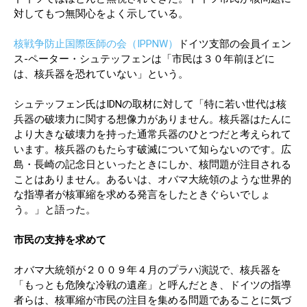
対してもつ無関心をよく示している。
核戦争防止国際医師の会（IPPNW）
ドイツ支部の会員イェン
ス-ペーター・シュテッフェンは「市民は３０年前ほどに
は、核兵器を恐れていない」という。
シュテッフェン氏はIDNの取材に対して「特に若い世代は核
兵器の破壊力に関する想像力がありません。核兵器はたんに
より大きな破壊力を持った通常兵器のひとつだと考えられて
います。核兵器のもたらす破滅について知らないのです。広
島・長崎の記念日といったときにしか、核問題が注目される
ことはありません。あるいは、オバマ大統領のような世界的
な指導者が核軍縮を求める発言をしたときぐらいでしょ
う。」と語った。
市民の支持を求めて
オバマ大統領が２００９年４月のプラハ演説で、核兵器を
「もっとも危険な冷戦の遺産」と呼んだとき、ドイツの指導
者らは、核軍縮が市民の注目を集める問題であることに気づ