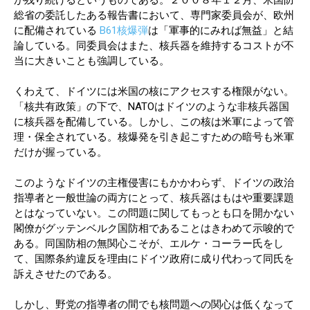
総省の委託したある報告書において、専門家委員会が、欧州
に配備されている
B61核爆弾
は「軍事的にみれば無益」と結
論している。同委員会はまた、核兵器を維持するコストが不
当に大きいことも強調している。
くわえて、ドイツには米国の核にアクセスする権限がない。
「核共有政策」の下で、NATOはドイツのような非核兵器国
に核兵器を配備している。しかし、この核は米軍によって管
理・保全されている。核爆発を引き起こすための暗号も米軍
だけが握っている。
このようなドイツの主権侵害にもかかわらず、ドイツの政治
指導者と一般世論の両方にとって、核兵器はもはや重要課題
とはなっていない。この問題に関してもっとも口を開かない
閣僚がグッテンベルク国防相であることはきわめて示唆的で
ある。同国防相の無関心こそが、エルケ・コーラー氏をし
て、国際条約違反を理由にドイツ政府に成り代わって同氏を
訴えさせたのである。
しかし、野党の指導者の間でも核問題への関心は低くなって