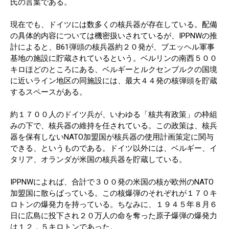
氏の言葉である。
現在でも、ドイツには数多くの核兵器が存在している。配備
の具体的内容については機密扱いされているが、IPPNWの推
計によると、B61弾頭の核兵器約２０発が、ブエッヘル軍事
基地の施設に貯蔵されているという。ベルリンの南西５００
キロほどのところにある、ベルギーとルクセンブルクの国境
に近いライン地区の同施設には、最大４４発の核弾頭を貯蔵
するスペースがある。
約１７００人のドイツ兵が、いわゆる「核共有政策」の枠組
みの下で、核兵器の維持を任されている。この政策は、核兵
器を保有しないNATO加盟国が核兵器の使用計画策定に関与
できる、というものである。ドイツ以外には、ベルギー、イ
タリア、オランダが米国の核兵器を貯蔵している。
IPPNWによれば、合計で３００発の米国の核が欧州のNATO
加盟国に散らばっている。この核爆弾のそれぞれが１７０キ
ロトンの爆発力を持っている。ちなみに、１９４５年８月６
日に広島に投下され２０万人の命を奪った原子爆弾の爆発力
は１２．５キロトンであった。