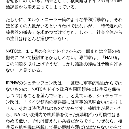
をせき止めている。結果として、核問題はドイツの日々の政
治課題から消え去ってしまっている。
たしかに、エルケ・コーラー氏のような平和活動家は、それ
ほど多くの人数がいるというわけではないが、「時代遅れの
核兵器の撤去」を求めつづけてきた。しかし、社会全体から
の注目はほとんど浴びていない。
NATOは、１１月の会合でドイツからの一部または全部の核
撤去について検討するかもしれない。専門家は、「NATOは
この問題を取り上げそうだ。しかし議論の帰結は予断を許さ
ない」と見ている。
IPPNWのシュテッフェン氏は、「厳密に軍事的理由からでは
ないものの、NATOもドイツ政府も同国領内に核兵器を保持
しつづけることを望んでいる。」と見ている。シュテッフェ
ン氏は、「ドイツ領内の核兵器には軍事的意味合いはありま
せん。それは時代遅れのものだからです。核戦争が起こった
ら、NATOが欧州内で核兵器を使った戦闘を行う可能性はき
わめて低い。それは使えない兵器だからです。なぜなら、核
兵器を航空機に搭載して長い距離を運ばねばならないからで