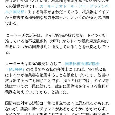
核兵器が配備されている。核軍縮を実現するための彼女の多
くの活動の中でも、
カール＝テオドール・ツー・グッテンベ
ルク国防相
に対する訴訟がきわだっている。核兵器をドイツ
から撤去する積極的な努力を怠った、というのが訴えの理由
である。
コーラー氏の訴訟は、ドイツ配備の核兵器が、ドイツが批
准している核不拡散条約（NPT）からドイツ最終規定条約に
至るいくつかの国際条約に違反していることを根拠としてい
る。
コーラー氏はIDNの取材に応じて、
国際反核法律家協会
（IALANA）
の会員である私の弁護士によれば、NPT第２条
はドイツが核兵器を配備することを禁止しています。他国の
核兵器であっても同じことです。我々の解釈では、ドイツ憲
法はすべての市民に対して、政府に国際法を守らせる権利と
義務を与えていますから」と語った。
国防相に対する訴訟は非常に目立つように思われるかもしれ
ないが、訴訟に勝つチャンスがあるかどうかにかかわらず、
ドイツではほとんど無視されてきた。ドイツ市民が核問題に