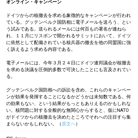
オンライン・キャンペーン
ドイツからの核撤去を求める象徴的なキャンペーンが行われ
ている。グッテンベルク国防相に電子メールを送ろう、とい
う試みである。送られるメールには何百もの署名が連ねら
れ、１１月にリスボンで開かれるサミットにおいて、ドイツ
に依然として配備されている核兵器の撤去を他の同盟国に強
く訴えるよう求める内容である。
電子メールには、今年３月２４日にドイツ連邦議会が核撤去
を求める決議を圧倒的多数で可決したことにも言及されてい
る。
グッテンベルク国防相への訴訟を含め、これらのキャンペー
ンが効果を発揮することになるかどうかは未知数である。何
の効果もない、という結果がもっともありえるのかもしれな
い。核問題に対する全般的な無関心からすると、仮にNATO
がドイツからの核撤去を決めたところでそれへの注目すら集
まらないかもしれない。（
原文へ
）