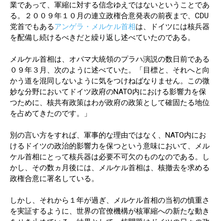
業であって、軍縮に対する信念ゆえではないということであ
る。２００９年１０月の連立政権合意発表の前夜まで、CDU
党首でもある
アンゲラ・メルケル首相
は、ドイツには核兵器
を配備し続けるべきだと繰り返し述べていたのである。
メルケル首相は、オバマ大統領のプラハ演説の数日前である
０９年３月、次のように述べていた。「目標と、それへと向
かう道を混同しないように気をつけねばなりません。この微
妙な分野においてドイツ政府のNATO内における影響力を保
つために、核共有政策はわが政府の政策として確固たる地位
を占めてきたのです。」
別の言い方をすれば、軍事的な理由ではなく、NATO内にお
けるドイツの政治的影響力を保つという意味において、メル
ケル首相にとって核兵器は必要不可欠のものなのである。し
かし、その数ヵ月後には、メルケル首相は、核撤去を求める
政権合意に署名している。
しかし、それから１年が過ぎ、メルケル首相の当初の慎重さ
を実証するように、世界の官僚機構が核軍縮への新たな動き