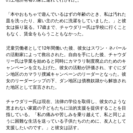
「本やおもちゃで遊んでいるはずの年齢のとき、私は汚れた
皿を洗ったり、雇い主のために洗濯をしていました。」と彼
女は振り返る。17歳まで、チャウダリー氏は学校に行くこと
もなく、賃金をもらうこともなかった。
児童労働者として12年間働いた後、彼女はスワン・ネパール
の活動家によって救出された。自由を手にした後、チャウダ
リー氏は学業を始めると同時にカマラリ制度廃止のためのキ
ャンペーンを立ち上げた。彼女の活動が評価され、すぐにダ
ン地区のカマラリ撲滅キャンペーンのリーダーとなった。彼
女のリーダーシップの下、ダン地区は債務奴隷から解放され
た地区として宣言された。
チャウダリー氏は現在、法律の学位を取得し、彼女のような
恵まれない家庭の子どもたちに法的支援を提供することを目
指している。「私の痛みや苦しみを乗り越えて、私と同じよ
うに困難な生活を送っている子供たちのために、友人として
支援したいのです。」と彼女は話す。