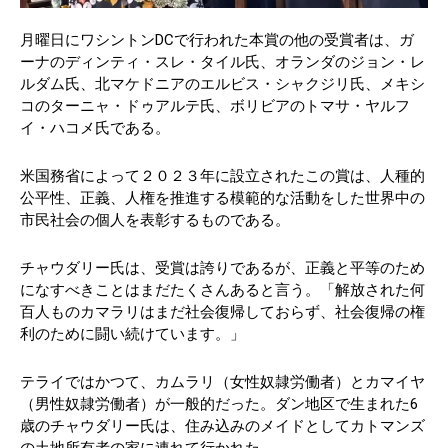
月曜日にワシントンDCで行われた本賞の他の受賞者は、ガ
ーナのディンティ・スレ・タイル氏、オランダのジョン・レ
ルダム氏、北マケドニアのエルビス・シャクジリ氏、メキシ
コのターニャ・ドゥアルテ氏、ボリビアのトマサ・ヤルフ
イ・ハコメ氏である。
米国務省によって２０２３年に設立されたこの賞は、人種的
公平性、正義、人権を推進する模範的な活動をした世界中の
市民社会の個人を表彰するものである。
チャウダリー氏は、受賞は誇りであるが、正義と平等のため
になすべきことはまだたくさんあると言う。「解放された何
百人ものカマラリはまだ社会復帰しておらず、社会復帰の権
利のために闘い続けています。」
テライではかつて、カムラリ（女性奴隷労働者）とカマイヤ
（男性奴隷労働者）が一般的だった。ダン地区で生まれた6
歳のチャウダリー氏は、住み込みのメイドとしてカトマンズ
の土地所有者の家に連れて行かれた。