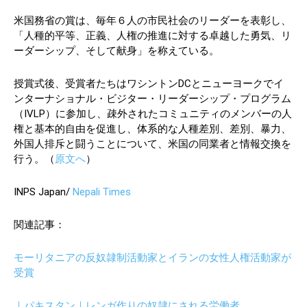
米国務省の賞は、毎年６人の市民社会のリーダーを表彰し、
「人種的平等、正義、人権の推進に対する卓越した勇気、リ
ーダーシップ、そして献身」を称えている。
授賞式後、受賞者たちはワシントンDCとニューヨークでイ
ンターナショナル・ビジター・リーダーシップ・プログラム
（IVLP）に参加し、疎外されたコミュニティのメンバーの人
権と基本的自由を促進し、体系的な人種差別、差別、暴力、
外国人排斥と闘うことについて、米国の同業者と情報交換を
行う。（
原文へ
）
INPS Japan/
Nepali Times
関連記事：
モーリタニアの反奴隷制活動家とイランの女性人権活動家が
受賞
｜パキスタン｜レンガ作りの奴隷にされる労働者