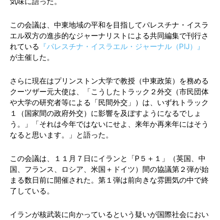
気味に語った。
この会議は、中東地域の平和を目指してパレスチナ・イスラ
エル双方の進歩的なジャーナリストによる共同編集で刊行さ
れている
『パレスチナ・イスラエル・ジャーナル（PIJ）』
が主催した。
さらに現在はプリンストン大学で教授（中東政策）を務める
クーツザー元大使は、「こうしたトラック２外交（市民団体
や大学の研究者等による「民間外交」）は、いずれトラック
１（国家間の政府外交）に影響を及ぼすようになるでしょ
う。」「それは今年ではないにせよ、来年か再来年にはそう
なると思います。」と語った。
この会議は、１１月７日にイランと「P５＋１」（英国、中
国、フランス、ロシア、米国＋ドイツ）間の協議第２弾が始
まる数日前に開催された。第１弾は前向きな雰囲気の中で終
了している。
イランが核武装に向かっているという疑いが国際社会におい