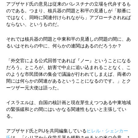
アブザヤド氏の意見は従来のパレスチナの立場を代弁するも
のである。つまり、核兵器の問題と和平の見通しが「順番に
ではなく、同時に関連付けられながら」アプローチされねば
ならない、というものだ。
それでは核兵器の問題と中東和平の見通しの問題の間に、あ
るいはそれらの中に、何らかの連関はあるのだろうか？
「外交官による公式回答であれば『ノー』ということになる
だろう。ところが、妨害で中止に追い込まれることなく、こ
のような市民団体の集会で議論が行われてしまえば、両者の
間には何らかの関連があるということになるのです。」とク
ーツザー元大使は語った。
イスラエルは、自国の核計画と現在芽生えつつある中東地域
の緊張緩和との間にはいかなる関連性もないと主張してい
る。
アブザヤド氏とPIJを共同編集している
ヒレル・シェンカー
氏
は、「シリアから化学兵器を移動させるとの米ロ合意、１