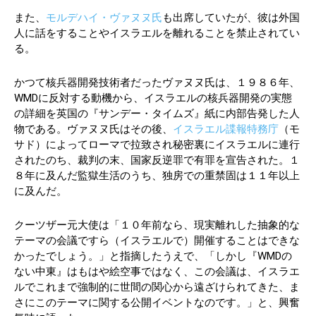
また、
モルデハイ・ヴァヌヌ氏
も出席していたが、彼は外国
人に話をすることやイスラエルを離れることを禁止されてい
る。
かつて核兵器開発技術者だったヴァヌヌ氏は、１９８６年、
WMDに反対する動機から、イスラエルの核兵器開発の実態
の詳細を英国の『サンデー・タイムズ』紙に内部告発した人
物である。ヴァヌヌ氏はその後、
イスラエル諜報特務庁
（モ
サド）によってローマで拉致され秘密裏にイスラエルに連行
されたのち、裁判の末、国家反逆罪で有罪を宣告された。１
８年に及んだ監獄生活のうち、独房での重禁固は１１年以上
に及んだ。
クーツザー元大使は「１０年前なら、現実離れした抽象的な
テーマの会議ですら（イスラエルで）開催することはできな
かったでしょう。」と指摘したうえで、「しかし『WMDの
ない中東』はもはや絵空事ではなく、この会議は、イスラエ
ルでこれまで強制的に世間の関心から遠ざけられてきた、ま
さにこのテーマに関する公開イベントなのです。」と、興奮