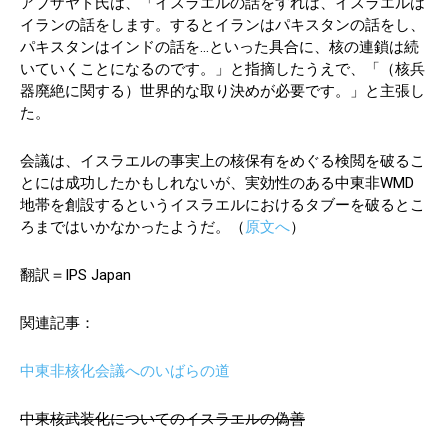
アブザヤド氏は、「イスラエルの話をすれば、イスラエルは
イランの話をします。するとイランはパキスタンの話をし、
パキスタンはインドの話を…といった具合に、核の連鎖は続
いていくことになるのです。」と指摘したうえで、「（核兵
器廃絶に関する）世界的な取り決めが必要です。」と主張し
た。
会議は、イスラエルの事実上の核保有をめぐる検閲を破るこ
とには成功したかもしれないが、実効性のある中東非WMD
地帯を創設するというイスラエルにおけるタブーを破るとこ
ろまではいかなかったようだ。（
原文へ
）
翻訳＝IPS Japan
関連記事：
中東非核化会議へのいばらの道
中東核武装化についてのイスラエルの偽善