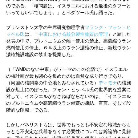
のである。「核問題は、イスラエルにおける最後のタブーと
いってもいいでしょう。」とペダツール氏は語った。
プリンストン大学の主席研究物理学者
フランク・フォン・ヒ
ッペル氏
は、「
中東における核分裂性物質の管理
」と題した
発表の中で、プルトニウム分離・使用の禁止、高濃縮ウラン
燃料使用の停止、６％以上のウラン濃縮の停止、新規ウラン
濃縮施設建設の禁止を提案した。
（「WMDのない中東」がテーマのこの会議で）イスラエル
の核計画が最も関心を集めたのは自然な成り行きであり、
（同国の核開発の中心地とみなされている）
ディモナ
の核施
設が俎上にのぼった。フォン・ヒッペル氏の世界的な提案に
対して、イスラエルがなさねばならないのは、「イスラエル
のプルトニウムや高濃縮ウラン備蓄の凍結、宣言、そして段
階的な削減」である。
しかしパネリストらは、世界でもっとも不安定な地域からも
っとも不安定な兵器をなくす必要性については総論的に見解