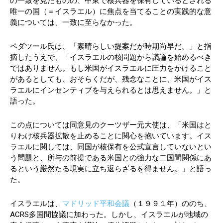
の一致を見たものの、中東で核兵器を保有しているとされる
唯一の国（＝イスラエル）に焦点を当てることの実践的な意
義については、一致に至らなかった。
ペダツール氏は、「素晴らしい提案だが時期尚早だ。」と指
摘したうえで、「イスラエルの核問題から議論を始めるべき
ではありません。もし米国がイスラエルに圧力をかけること
があるとしても、おそらくだが、残念なことに、米国がイス
ラエルにインセンティブを与えられるとは思えません。」と
語った。
この点については同意見のクーツザー元大使は、「米国はと
りわけ核兵器拡散を止めることに関心を抱いています。イス
ラエルに関しては、同国が核保有を公式宣言していないとい
う問題と、所与の前提である米国との強力な二国間関係にあ
るという厳然たる現実に立ち返らざるを得ません。」と語っ
た。
イスラエルは、
マドリッド平和会議
（１９９１年）ののち、
ACRS多国間協議に加わった。しかし、イスラエルが地域の