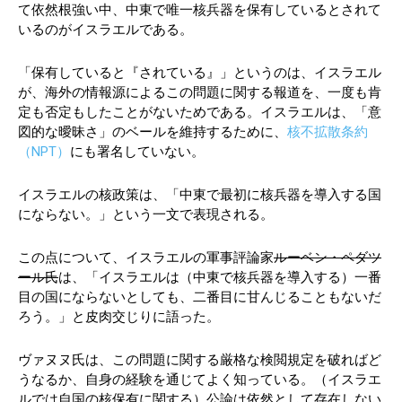
て依然根強い中、中東で唯一核兵器を保有しているとされて
いるのがイスラエルである。
「保有していると『されている』」というのは、イスラエル
が、海外の情報源によるこの問題に関する報道を、一度も肯
定も否定もしたことがないためである。イスラエルは、「意
図的な曖昧さ」のベールを維持するために、
核不拡散条約
（NPT）
にも署名していない。
イスラエルの核政策は、「中東で最初に核兵器を導入する国
にならない。」という一文で表現される。
この点について、イスラエルの軍事評論家
ルーベン・ペダツ
ール氏
は、「イスラエルは（中東で核兵器を導入する）一番
目の国にならないとしても、二番目に甘んじることもないだ
ろう。」と皮肉交じりに語った。
ヴァヌヌ氏は、この問題に関する厳格な検閲規定を破ればど
うなるか、自身の経験を通じてよく知っている。（イスラエ
ルでは自国の核保有に関する）公論は依然として存在しない