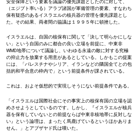
安全保障という要素を議論の優先課題としたのに対して、
（エジプト率いる）アラブ諸国が軍備管理の要素、すなわち
保有疑惑のあるイスラエルの核兵器の管理を優先課題とし
た。その結果、両者間の協議は１９９５年に頓挫した。
イスラエルは、自国の核保有に関して「決して明らかにしな
い」という自国のみに都合の良い立場を前提に、中東非
WMD地帯について議論し、いわゆる永遠の敵に対する究極
の抑止力を放棄する用意があるとしている。しかもこの提案
には、「パレスチナやシリア、イランなどの隣国全てとの包
括的和平合意の枠内で」という前提条件が課されている。
これは、およそ仮想的で実現しそうにない前提条件である。
「イスラエルは国際社会にその事実上の核保有国の立場を認
めさせようとしているのです。しかし、『イスラエルが核兵
器を保有していないとの前提ならば中東非核地帯に反対しな
い』という論理は、まったく馬鹿げているというほかありま
せん。」とアブザヤド氏は嘆いた。