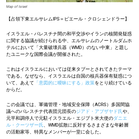
Map of Israel
【占領下東エルサレムIPS＝ピエール・クロシェンドラー】
イスラエル・パレスチナ間の和平交渉やイランの核開発疑惑
に関する協議が続けられる中、エルサレムのノートルダムホ
テルにおいて「大量破壊兵器（WMD）のない中東」と題し
たユニークな国際会議が開催された。
これはイスラエルにおいては従来タブーとされてきたテーマ
である。なぜなら、イスラエルは自国の核兵器保有疑惑につ
いて、あえて
「意図的に曖昧にする」政策
をとり続けている
からだ。
この会議では、軍備管理・地域安全保障（ACRS）多国間協
議へのパレスチナ代表団元団長の
ジアド・アブザヤド氏
や、
元平和調停人で元駐イスラエル・エジプト米大使の
ダニエ
ル・クーツザー氏
、WMD拡散に反対するさまざまな年齢層
の活動家等、特異なメンバーが一堂に会した。