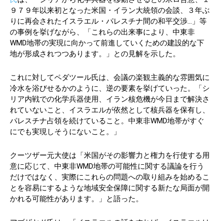
９７９年以来初となった米国・イラン大統領の会談、３年ぶ
りに再会されたイスラエル・パレスチナ間の和平交渉…」等
の事例を挙げながら、「これらの出来事により、中東非
WMD地帯の実現に向かって前進していくための建設的な下
地が形成されつつあります。」との見解を示した。
これに対してペダツール氏は、会議の楽観主義的な雰囲気に
冷水を浴びせるかのように、逆の要素を挙げていった。「シ
リア内戦での化学兵器使用、イラン核危機が今日まで解決さ
れていないこと、イスラエルが依然として核兵器を保有し、
パレスチナ占領を続けていること。中東非WMD地帯がすぐ
にでも実現しそうにないこと。」
クーツザー元大使は「米国がその影響力と権力を行使する用
意に応じて、中東非WMD地帯の可能性に関する議論を行う
だけではなく、実際にこれらの問題への取り組みを始めるこ
とを容易にするような地域安全保障に関する新たな局面が開
かれる可能性があります。」と語った。