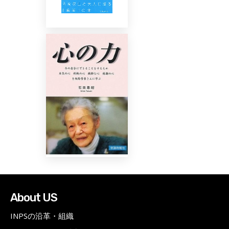
About US
INPSの沿革・組織