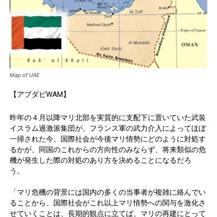
Map of UAE
【アブダビWAM】
昨年の４月以降マリ北部を実質的に支配下に置いていた武装
イスラム過激派集団が、フランス軍の武力介入によってほぼ
一掃された今、国際社会が今後マリ情勢にどのように対処す
るかが、同国のこれからの方向性のみならず、将来類似の危
機が発生した際の対処のあり方を決めることになるだろ
う。
「マリ危機の背景には国内の多くの当事者が複雑に絡んでい
ることから、国際社会がこれ以上マリ情勢への関与を激化さ
せていくことは、長期的観点に立てば、マリの再建にとって