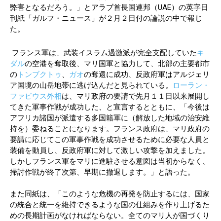
弊害となるだろう。」とアラブ首長国連邦（UAE）の英字日
刊紙「ガルフ・ニュース」が２月２日付の論説の中で報じ
た。
フランス軍は、武装イスラム過激派が完全支配していた
キ
ダル
の空港を奪取後、マリ国軍と協力して、北部の主要都市
の
トンブクトゥ
、
ガオ
の奪還に成功、反政府軍はアルジェリ
ア国境の山岳地帯に逃げ込んだと見られている。
ローラン・
ファビウス外相
は、マリ政府の要請で先月１１日以来展開し
てきた軍事作戦が成功した、と宣言するとともに、「今後は
アフリカ諸国が派遣する多国籍軍に（解放した地域の治安維
持を）委ねることになります。フランス政府は、マリ政府の
要請に応じてこの軍事作戦を成功させるために必要な人員と
装備を動員し、反政府軍に対して激しい攻撃を加えました。
しかしフランス軍をマリに進駐させる意図は当初からなく、
掃討作戦が終了次第、早期に撤退します。」と語った。
また同紙は、「このような危機の再発を防止するには、国家
の統合と統一を維持できるような国の仕組みを作り上げるた
めの長期計画がなければならない。全てのマリ人が国づくり