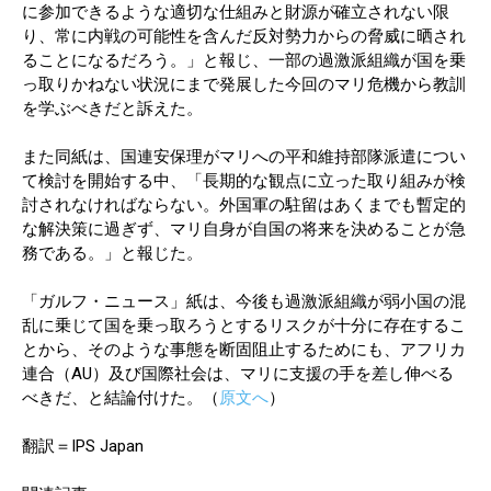
に参加できるような適切な仕組みと財源が確立されない限
り、常に内戦の可能性を含んだ反対勢力からの脅威に晒され
ることになるだろう。」と報じ、一部の過激派組織が国を乗
っ取りかねない状況にまで発展した今回のマリ危機から教訓
を学ぶべきだと訴えた。
また同紙は、国連安保理がマリへの平和維持部隊派遣につい
て検討を開始する中、「長期的な観点に立った取り組みが検
討されなければならない。外国軍の駐留はあくまでも暫定的
な解決策に過ぎず、マリ自身が自国の将来を決めることが急
務である。」と報じた。
「ガルフ・ニュース」紙は、今後も過激派組織が弱小国の混
乱に乗じて国を乗っ取ろうとするリスクが十分に存在するこ
とから、そのような事態を断固阻止するためにも、アフリカ
連合（AU）及び国際社会は、マリに支援の手を差し伸べる
べきだ、と結論付けた。（
原文へ
）
翻訳＝IPS Japan