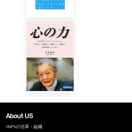
About US
INPSの沿革・組織