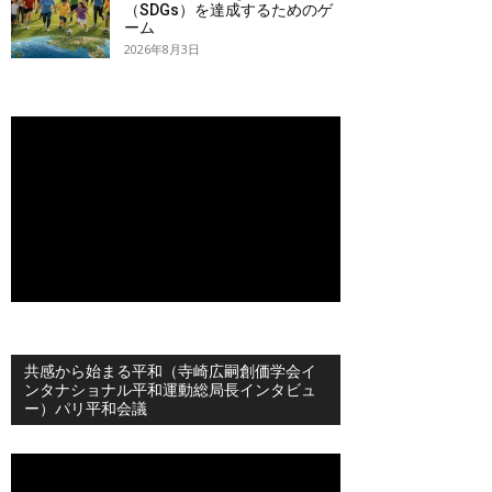
（SDGs）を達成するためのゲ
ーム
2026年8月3日
共感から始まる平和（寺崎広嗣創価学会イ
ンタナショナル平和運動総局長インタビュ
ー）パリ平和会議