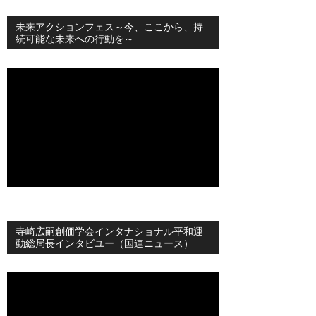
未来アクションフェス～今、ここから、持
続可能な未来への行動を～
寺崎広嗣創価学会インタナショナル平和運
動総局長インタビユー（国連ニュース）