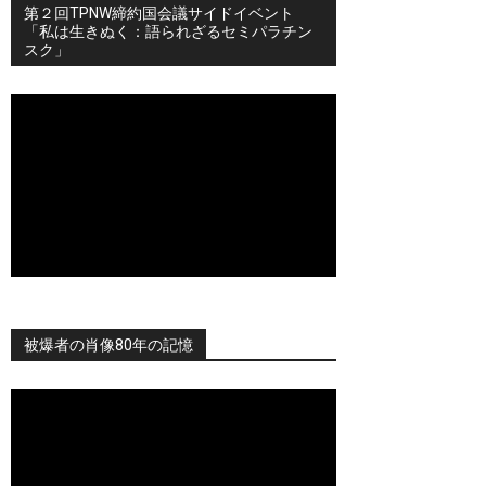
第２回TPNW締約国会議サイドイベント
「私は生きぬく：語られざるセミパラチン
スク」
被爆者の肖像80年の記憶