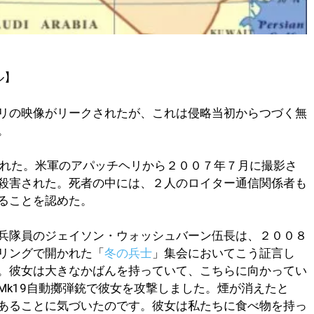
ル】
リの映像がリークされたが、これは侵略当初からつづく無
。
れた。米軍のアパッチヘリから２００７年７月に撮影さ
殺害された。死者の中には、２人のロイター通信関係者も
ることを認めた。
兵隊員のジェイソン・ウォッシュバーン伍長は、２００８
リングで開かれた「
冬の兵士
」集会においてこう証言し
。彼女は大きなかばんを持っていて、こちらに向かってい
Mk19自動擲弾銃で彼女を攻撃しました。煙が消えたと
あることに気づいたのです。彼女は私たちに食べ物を持っ