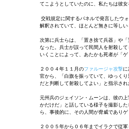
てこようとしていたのに、私たちは彼女
交戦規定に関するパネルで発言したウォ
解釈されていて、ほとんど無きに等しい
次第に兵士らは、「置き捨て兵器」や「
なった。兵士が誤って民間人を射殺して
いくことによって、あたかも死者が「ゲ
２００４年１１月の
ファルージャ攻撃
に
官から、「白旗を振っていて、ゆっくり
だと判断して射殺してよい」と指示され
元州兵のジェイソン・ムーンは、彼の上
かだけだ」と話している様子を撮影した
ら、事後的に、その人間が脅威でありゲ
２００５年から０６年までイラクで従軍