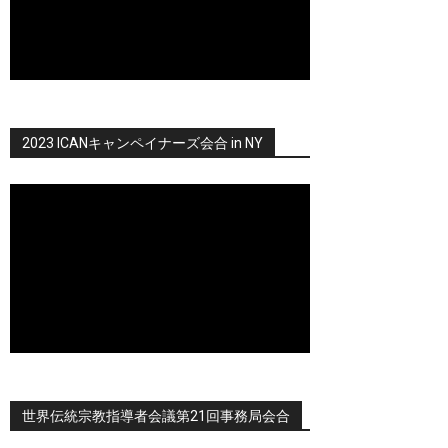
2023 ICANキャンペイナーズ会合 in NY
世界伝統宗教指導者会議第21回事務局会合