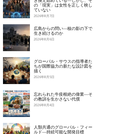
き換え始めている―しかし、そ
の「現実」は女性を正しく映し
ていない
2026年8月7日
広島からの問い―核の影の下で
生き続けるのか
2026年8月6日
グローバル・サウスの指導者た
ちが国際協力の新たな設計図を
描く
2026年8月5日
忘れられた牛疫根絶の偉業―そ
の教訓を生かさない代償
2026年8月4日
人類共通のグローバル・フィー
ルド―持続可能な開発目標