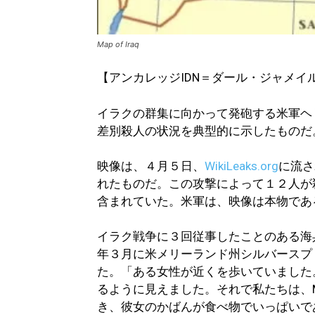
Map of Iraq
【アンカレッジIDN＝ダール・ジャメイ
イラクの群集に向かって発砲する米軍ヘ
差別殺人の状況を典型的に示したものだ
映像は、４月５日、
WikiLeaks.org
に流さ
れたものだ。この攻撃によって１２人が
含まれていた。米軍は、映像は本物であ
イラク戦争に３回従事したことのある海
年３月に米メリーランド州シルバースプ
た。「ある女性が近くを歩いていました
るように見えました。それで私たちは、
き、彼女のかばんが食べ物でいっぱいで