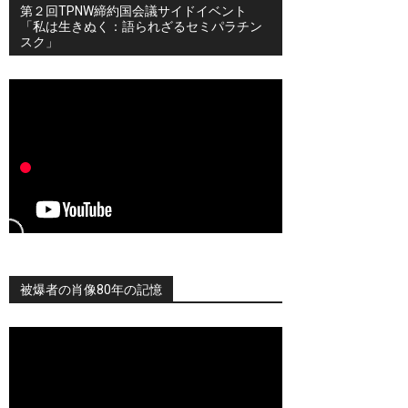
第２回TPNW締約国会議サイドイベント
「私は生きぬく：語られざるセミパラチン
スク」
被爆者の肖像80年の記憶