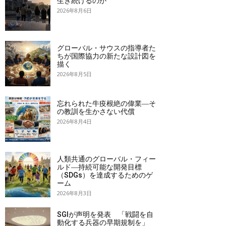
生き続けるのか
2026年8月6日
グローバル・サウスの指導者た
ちが国際協力の新たな設計図を
描く
2026年8月5日
忘れられた牛疫根絶の偉業―そ
の教訓を生かさない代償
2026年8月4日
人類共通のグローバル・フィー
ルド―持続可能な開発目標
（SDGs）を達成するためのゲ
ーム
2026年8月3日
SGIが声明を発表 「戦闘を自
動化する兵器の早期規制を」