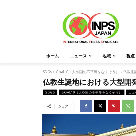
ホーム
ニュース
地域
視点
SDGs
Goal10（人や国の不平等をなくそう）
仏教生
仏教生誕地における大型開
SDGS
GOAL10（人や国の不平等をなくそう）
ニュ
シェア