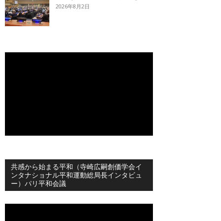
2026年8月2日
共感から始まる平和（寺崎広嗣創価学会イ
ンタナショナル平和運動総局長インタビュ
ー）パリ平和会議