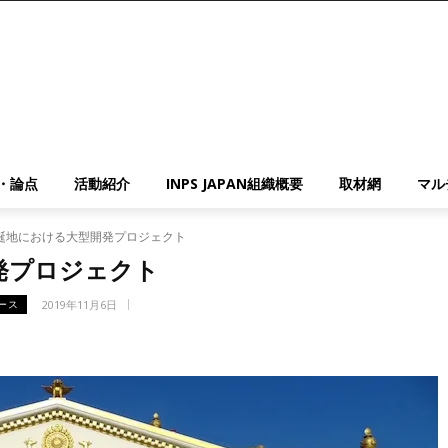
・論点
活動紹介
INPS JAPAN組織概要
取材網
マル
誕地における大型開発プロジェクト
発プロジェクト
2019年11月6日
ース