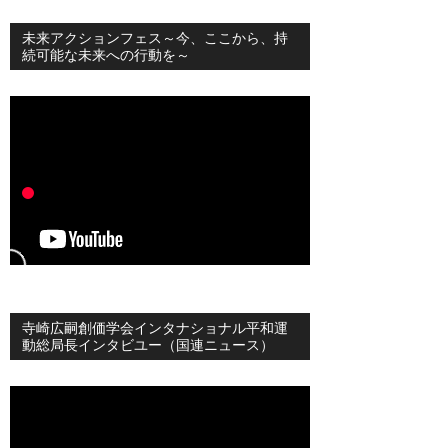
未来アクションフェス～今、ここから、持
続可能な未来への行動を～
寺崎広嗣創価学会インタナショナル平和運
動総局長インタビユー（国連ニュース）