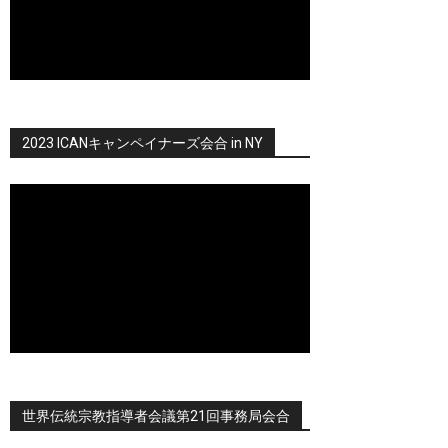
2023 ICANキャンペイナーズ会合 in NY
世界伝統宗教指導者会議第21回事務局会合