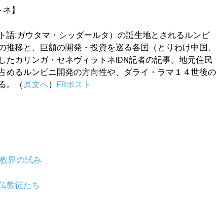
トネ】
ト語:ガウタマ・シッダールタ）の誕生地とされるルンビ
の推移と、巨額の開発・投資を巡る各国（とりわけ中国、
したカリンガ・セネヴィラトネIDN記者の記事。地元住民
占めるルンビニ開発の方向性や、ダライ・ラマ１４世後の
る。（
原文へ
）
FBポスト
仏教界の試み
仏教徒たち