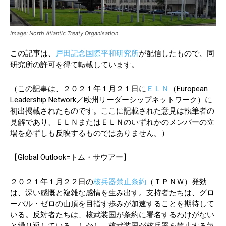
Image: North Atlantic Treaty Organisation
この記事は、
戸田記念国際平和研究所
が配信したもので、同
研究所の許可を得て転載しています。
（この記事は、２０２１年１月２１日に
ＥＬＮ
（European
Leadership Network／欧州リーダーシップネットワーク）に
初出掲載されたものです。ここに記載された意見は執筆者の
見解であり、ＥＬＮまたはＥＬＮのいずれかのメンバーの立
場を必ずしも反映するものではありません。）
【Global Outlook=トム・サウアー】
２０２１年１月２２日の
核兵器禁止条約
（ＴＰＮＷ）発効
は、深い感慨と複雑な感情を生み出す。支持者たちは、グロ
ーバル・ゼロの山頂を目指す歩みが加速することを期待して
いる。反対者たちは、核武装国が条約に署名するわけがない