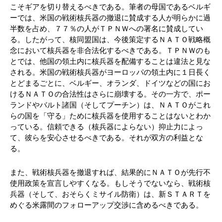
こそギアを切り替えるべきである。筆者の母国であるベルギ
ーでは、米国の戦術核兵器の撤退に賛成する人が明らかに過
半数を占め、７７％の人がＴＰＮＷへの署名に賛成してい
る。したがって、核同盟国は、今後策定するＮＡＴＯ戦略概
念において核兵器を非合法化するべきである。ＴＰＮＷのも
とでは、他国の領土内に核兵器を配備することは違法と見な
される。米国の戦術核兵器がヨーロッパの領土内に１日長く
とどまるごとに、ベルギー、オランダ、ドイツなどの国にお
けるＮＡＴＯの合法性はさらに崩壊する。その一方で、ポー
ランドやバルト諸国（そしてプーチン）は、ＮＡＴＯがこれ
らの国を「守る」ために核兵器を使用することはないとわか
っている。信頼できる（核兵器によらない）抑止力によっ
て、彼らを安心させるべきである。それが双方の利益とな
る。
また、戦術核兵器を撤退すれば、結果的にＮＡＴＯが先行不
使用政策を宣言しやすくなる。もしそうでないなら、戦術核
兵器（そして、おそらくミサイル防衛）は、新ＳＴＡＲＴを
めぐる米露間のフォローアップ交渉に含めるべきである。