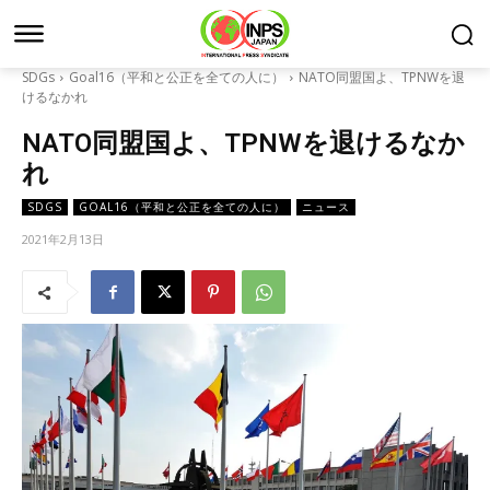
SDGs
Goal16（平和と公正を全ての人に）
NATO同盟国よ、TPNWを退
けるなかれ
NATO同盟国よ、TPNWを退けるなか
れ
SDGS
GOAL16（平和と公正を全ての人に）
ニュース
2021年2月13日