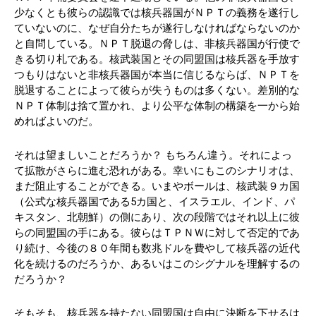
少なくとも彼らの認識では核兵器国がＮＰＴの義務を遂行し
ていないのに、なぜ自分たちが遂行しなければならないのか
と自問している。ＮＰＴ脱退の脅しは、非核兵器国が行使で
きる切り札である。核武装国とその同盟国は核兵器を手放す
つもりはないと非核兵器国が本当に信じるならば、ＮＰＴを
脱退することによって彼らが失うものは多くない。差別的な
ＮＰＴ体制は捨て置かれ、より公平な体制の構築を一から始
めればよいのだ。
それは望ましいことだろうか？ もちろん違う。それによっ
て拡散がさらに進む恐れがある。幸いにもこのシナリオは、
まだ阻止することができる。いまやボールは、核武装９カ国
（公式な核兵器国である5カ国と、イスラエル、インド、パ
キスタン、北朝鮮）の側にあり、次の段階ではそれ以上に彼
らの同盟国の手にある。彼らはＴＰＮＷに対して否定的であ
り続け、今後の８０年間も数兆ドルを費やして核兵器の近代
化を続けるのだろうか、あるいはこのシグナルを理解するの
だろうか？
そもそも、核兵器を持たない同盟国は自由に決断を下せるは