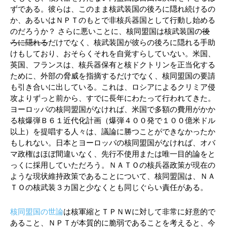
ずである。彼らは、このまま核武装国の後ろに隠れ続けるの
か、あるいはＮＰＴのもとで非核兵器国として行動し始める
のだろうか？ さらに悪いことに、核同盟国は核武装国の
後
ろに隠れる
だけでなく、核武装国が彼らの後ろに隠れる手助
けもしており、おそらくそれを自覚すらしていない。米国、
英国、フランスは、核兵器保有と核ドクトリンを正当化する
ために、外部の脅威を指摘するだけでなく、核同盟国の要請
も引き合いに出している。これは、ロシアによるクリミア侵
攻よりずっと前から、すでに長年にわたって行われてきた。
ヨーロッパの核同盟国がなければ、米国で多額の費用がかか
る核爆弾Ｂ６１近代化計画（爆弾４００発で１００億米ドル
以上）を提唱する人々は、議論に勝つことができなかったか
もしれない。日本とヨーロッパの核同盟国がなければ、オバ
マ政権はほぼ間違いなく、先行不使用または唯一目的論をと
っくに採用していただろう。ＮＡＴＯの核兵器政策が現在の
ような現状維持政策であることについて、核同盟国は、ＮＡ
ＴＯの核武装３カ国と少なくとも同じぐらい責任がある。
核同盟国の世論
は核軍縮とＴＰＮＷに対して非常に好意的で
あること、ＮＰＴが本質的に脆弱であることを考えると、今