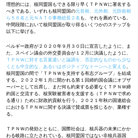
理想的には、核同盟国もできる限り早くＴＰＮＷに署名する
べきである。いずれも核同盟国の
元首相、元外相、元防衛相
ら５６名と元ＮＡＴＯ事務総長２名
も、それを薦めている。
中間段階において核同盟国が取り得るいくつかのステップを
以下に挙げる。
ベルギー政府が２０２０年９月３０日に宣言したように、ま
た、スペイン議会の外交委員会が１２月に決議したように、
ＴＰＮＷに対する言葉遣いと論調を、否定的なものから少な
くとも中立的な、あるいはポジティブなトーンへと変える
。
核同盟国の間で「ＴＰＮＷを支持する有志グループ」を結成
する。２０２２年１月に開かれる第１回締約国会議にオブザ
ーバーとして出席し、まだ何も約束する必要なくＴＰＮＷ締
約国と交流する。核実験被害者を支援する（ＴＰＮＷで求め
る通り）ために財政的貢献を行う。２０２１年秋の国連総会
におけるＴＰＮＷに関する決議で賛成票を投じるか、棄権す
る。
ＴＰＮＷの発効とともに、国際社会は、核兵器の未来にかか
わる岐路に立たされている。核同盟国ではない非核兵器国