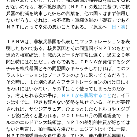
と繰り返している。しかし、核武装国が核兵器を禁止する気
がないのなら、核不拡散条約（ＮＰＴ）の規定に基づいて核
兵器の削減を約束した彼らの言葉を、他の国々はまず信用し
ないだろう。それは、核不拡散・軍縮体制の「礎石」である
ＮＰＴにとって幸先の悪いことである。（原文へ
日
・
英
）
ＴＰＮＷは、非核兵器国を代表してフラストレーションを表
明したものである。核兵器国とその同盟国がＮＰＴのもとで
進める核軍縮は、削減のスピードが非常に遅く、過去２０年
間は特にはなはだしいからである。
ＴＰＮＷが発信するシグ
ナル
を核兵器国とその同盟国がキャッチしなければ、このフ
ラストレーションはブーメランのように返ってくるだろう。
その時に、また別の条約をフラストレーションのはけ口にす
るわけにはいかない。その手はもう使ってしまったのだか
ら。考えられる次の手は、
ＮＰＴから脱退すること
だ。イラ
ンはすでに、脱退も辞さない姿勢を見せている。それが実行
されれば、サウジアラビア、ひょっとしたらトルコやエジプ
トも後に続くと思われる。２０１９年９月の国連総会で、ト
ルコのエルドアン大統領は、ＮＰＴの差別的性質が好きでは
ないと明言し、拍手喝采を浴びた。エジプトはすでに一度、
ＮＰＴ準備委員会を途中退場している。他の非核兵器国も、