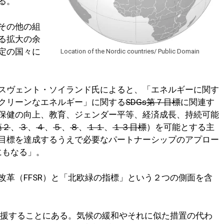
る。
その他の組
る拡大の余
定の国々に
Location of the Nordic countries/ Public Domain
スヴェント・ソイランド氏によると、「エネルギーに関す
クリーンなエネルギー」に関する
SDGs第７目標
に関連す
保健の向上、教育、ジェンダー平等、経済成長、持続可能
第２
、
３
、
４
、
５
、
８
、
１１
、
１３目標
）を可能とする主
目標を達成するうえで必要なパートナーシップのアプロー
にもなる」。
改革（FFSR）と「北欧緑の指標」という２つの側面を含
を支援することにある。気候の緩和やそれに似た措置の代わ