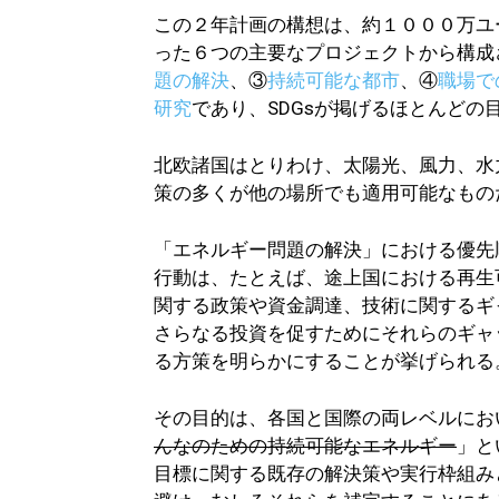
この２年計画の構想は、約１０００万ユ
った６つの主要なプロジェクトから構成
題の解決
、③
持続可能な都市
、④
職場で
研究
であり、SDGsが掲げるほとんどの
北欧諸国はとりわけ、太陽光、風力、水
策の多くが他の場所でも適用可能なもの
「エネルギー問題の解決」における優先
行動は、たとえば、途上国における再生
関する政策や資金調達、技術に関するギ
さらなる投資を促すためにそれらのギャ
る方策を明らかにすることが挙げられる
その目的は、各国と国際の両レベルにお
んなのための持続可能なエネルギー
」と
目標に関する既存の解決策や実行枠組み