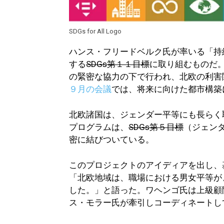
SDGs for All Logo
ハンス・フリードベルク氏が率いる「持
する
SDGs第１１目標
に取り組むものだ
の緊密な協力の下で行われ、北欧の利害
９月の会議
では、将来に向けた都市構築
北欧諸国は、ジェンダー平等にも長らく
プログラムは、
SDGs第５目標
（ジェン
密に結びついている。
このプロジェクトのアイディアを出し、
「北欧地域は、職場における男女平等が
した。」と語った。ワヘンゴ氏は上級顧
ス・モラー氏が牽引しコーディネートし