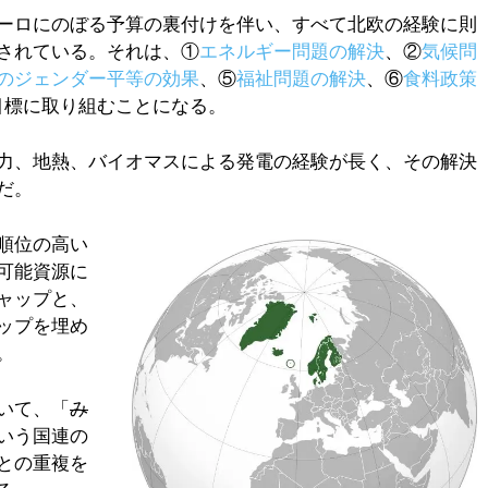
ーロにのぼる予算の裏付けを伴い、すべて北欧の経験に則
されている。それは、①
エネルギー問題の解決
、②
気候問
のジェンダー平等の効果
、⑤
福祉問題の解決
、⑥
食料政策
目標に取り組むことになる。
力、地熱、バイオマスによる発電の経験が長く、その解決
だ。
順位の高い
可能資源に
ャップと、
ップを埋め
。
いて、「
み
いう国連の
との重複を