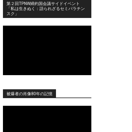
第２回TPNW締約国会議サイドイベント
「私は生きぬく：語られざるセミパラチン
スク」
被爆者の肖像80年の記憶