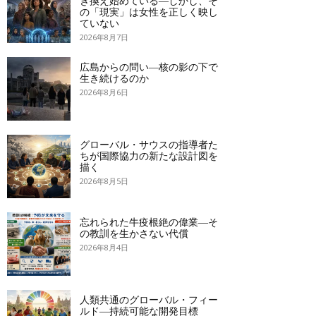
き換え始めている―しかし、そ
の「現実」は女性を正しく映し
ていない
2026年8月7日
広島からの問い―核の影の下で
生き続けるのか
2026年8月6日
グローバル・サウスの指導者た
ちが国際協力の新たな設計図を
描く
2026年8月5日
忘れられた牛疫根絶の偉業―そ
の教訓を生かさない代償
2026年8月4日
人類共通のグローバル・フィー
ルド―持続可能な開発目標