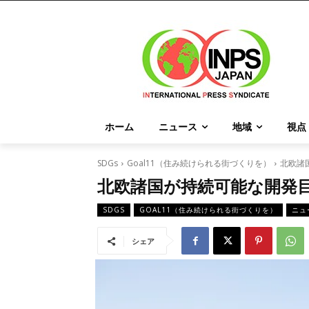
ホーム
ニュース
地域
視点
SDGs
Goal11（住み続けられる街づくりを）
北欧諸
北欧諸国が持続可能な開発
SDGS
GOAL11（住み続けられる街づくりを）
ニュ
シェア