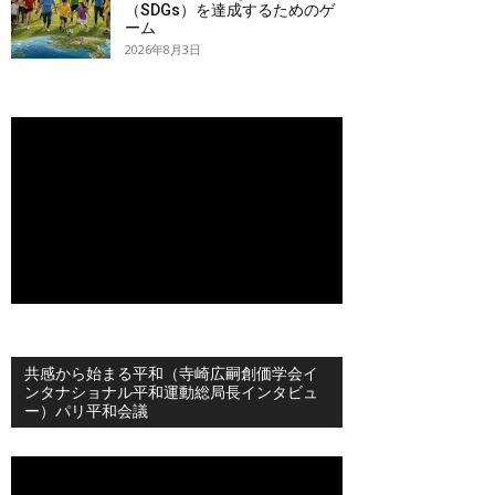
（SDGs）を達成するためのゲ
ーム
2026年8月3日
共感から始まる平和（寺崎広嗣創価学会イ
ンタナショナル平和運動総局長インタビュ
ー）パリ平和会議