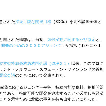
】
意された
持続可能な開発目標
（SDGs）を北欧諸国全体と
と題された構想は、当初、
気候変動に関するパリ協定
と、
な開発のための２０３０アジェンダ
」が採択された２０１
候変動枠組条約締約国会議（COP２１）
以来、このプログ
ランド・ノルウェー・スウェーデン・フィンランドの首相
閣僚会議
の会合において発表された。
職場におけるジェンダー平等、持続可能な食料、福祉問題
とであり、持続可能な開発を追求することが必ずしも経済
ことを示すために北欧の事例を持ち出すことにあった。