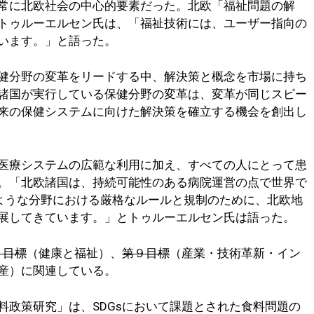
常に北欧社会の中心的要素だった。北欧「福祉問題の解
トゥルーエルセン氏は、「福祉技術には、ユーザー指向の
います。」と語った。
健分野の変革をリードする中、解決策と概念を市場に持ち
諸国が実行している保健分野の変革は、変革が同じスピー
来の保健システムに向けた解決策を確立する機会を創出し
医療システムの広範な利用に加え、すべての人にとって患
。「北欧諸国は、持続可能性のある病院運営の点で世界で
ような分野における厳格なルールと規制のために、北欧地
展してきています。」とトゥルーエルセン氏は語った。
３目標
（健康と福祉）、
第９目標
（産業・技術革新・イン
産）に関連している。
料政策研究」は、SDGsにおいて課題とされた食料問題の