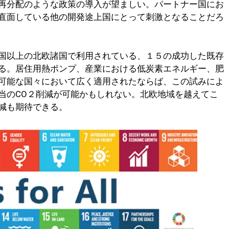
再分配のような政策の導入が望ましい。パートナー国にお
直面している他の開発途上国にとって刺激となることだろ
国以上の北欧諸国で利用されている、１５の成功した既存
る。居住用熱ポンプ、産業における低炭素エネルギー、肥
可能な国々において広く適用されたならば、この試みによ
当のCO２削減が可能かもしれない。北欧地域を越えてこ
減も期待できる。