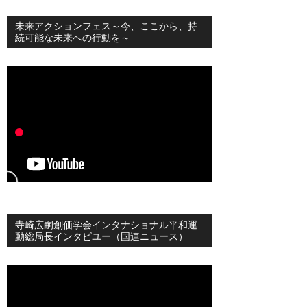
未来アクションフェス～今、ここから、持
続可能な未来への行動を～
寺崎広嗣創価学会インタナショナル平和運
動総局長インタビユー（国連ニュース）