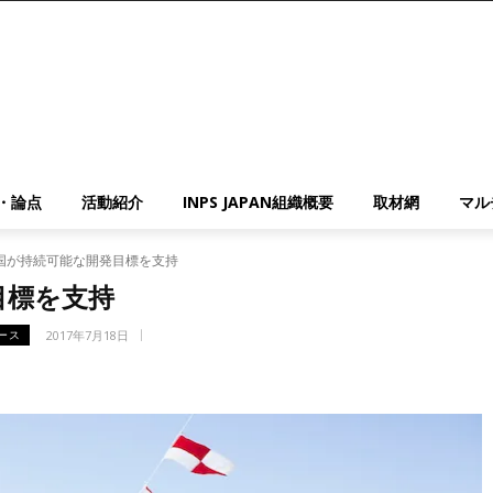
・論点
活動紹介
INPS JAPAN組織概要
取材網
マル
国が持続可能な開発目標を支持
目標を支持
2017年7月18日
ース