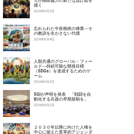
ちが国際協力の新たな設計図を
描く
2026年8月5日
忘れられた牛疫根絶の偉業―そ
の教訓を生かさない代償
2026年8月4日
人類共通のグローバル・フィー
ルド―持続可能な開発目標
（SDGs）を達成するためのゲ
ーム
2026年8月3日
SGIが声明を発表 「戦闘を自
動化する兵器の早期規制を」
2026年8月2日
２０３０年以降に向けた人権を
中心に据えた変革的アジェンダ