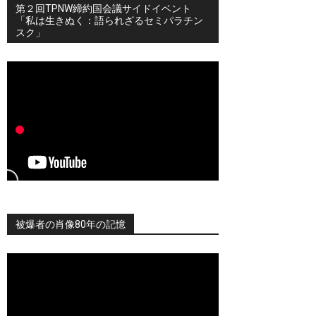
第２回TPNW締約国会議サイドイベント
「私は生きぬく：語られざるセミパラチン
スク」
被爆者の肖像80年の記憶