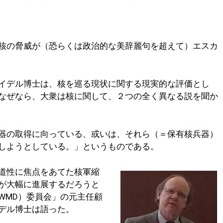
核の脅威が（恐らくは政治的な美辞麗句を超えて）エスカ
イデル博士は、核を巡る現状に関する現実的な評価とし
なぜなら、大衆は核に関して、２つの全く異なる説を聞か
器の取得に向っている、或いは、それら（＝保有核兵器）
しようとしている。」というものである。
道性に焦点をあてた核軍縮
が大幅に進展するだろうと
WMD）委員会」の元主任顧
デル博士は語った。