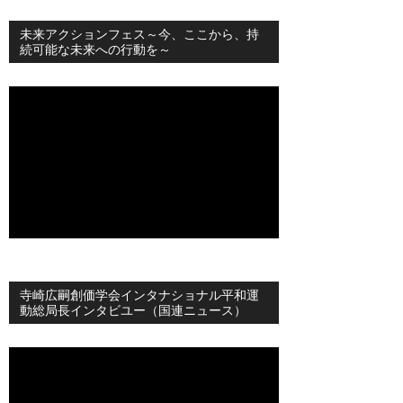
未来アクションフェス～今、ここから、持
続可能な未来への行動を～
寺崎広嗣創価学会インタナショナル平和運
動総局長インタビユー（国連ニュース）