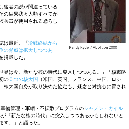
し後者の説が間違っている
その結果我々人類すべてが
核兵器が使用される恐ろし
誌は最近、「
冷戦終結から
Randy Rydell/ Abolition 2000
争の脅威は拡大しつつあ
を掲載した。
世界は今、新たな核の時代に突入しつつある。」「核戦略
初の
５つの核大国
（米国、英国、フランス、中国、ロシ
、核大国自身が取り決めた協定も、疑念と対抗心に冒され
）
軍備管理・軍縮・不拡散プログラムの
シャノン・カイル
世界が『新たな核の時代』に突入しつつあるかもしれないと
ます。」と語った。