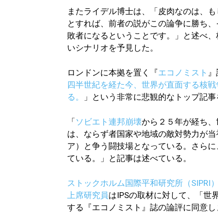
またライデル博士は、「皮肉なのは、も
とすれば、前者の説がこの論争に勝ち、
敗者になるということです。」と述べ、
いシナリオを予見した。
ロンドンに本拠を置く『
エコノミスト
』
四半世紀を経た今、世界が直面する核戦
る。
」という非常に悲観的なトップ記事
「
ソビエト連邦崩壊
から２５年が経ち、
は、ならず者国家や地域の敵対勢力が当
ア）と争う闘技場となっている。さらに
ている。」と記事は述べている。
ストックホルム国際平和研究所（SIPRI
上席研究員
はIPSの取材に対して、「
する『エコノミスト』誌の論評に同意し