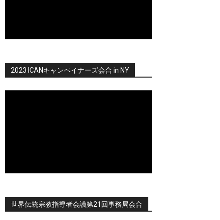
2023 ICANキャンペイナーズ会合 in NY
世界伝統宗教指導者会議第21回事務局会合