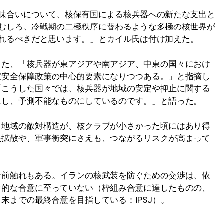
味合いについて、核保有国による核兵器への新たな支出と
むしろ、冷戦期の二極秩序に替わるような多極の核世界が
れるべきだと思います。」とカイル氏は付け加えた。
また、「核兵器が東アジアや南アジア、中東の国々におけ
家安全保障政策の中心的要素になりつつある。」と指摘し
「こうした国々では、核兵器が地域の安定や抑止に関する
にし、予測不能なものにしているのです。」と語った。
、地域の敵対構造が、核クラブが小さかった頃にはあり得
核拡散や、軍事衝突にさえも、つながるリスクが高まって
な前触れもある。イランの核武装を防ぐための交渉は、依
括的な合意に至っていない（枠組み合意に達したものの、
末までの最終合意を目指している：IPSJ）。