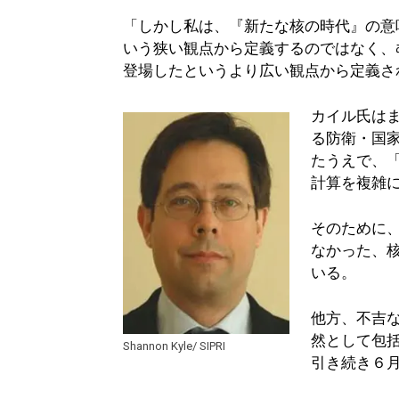
「しかし私は、『新たな核の時代』の意
いう狭い観点から定義するのではなく、
登場したというより広い観点から定義さ
カイル氏は
る防衛・国
たうえで、
計算を複雑
そのために
なかった、
いる。
他方、不吉
然として包
Shannon Kyle/ SIPRI
引き続き６月