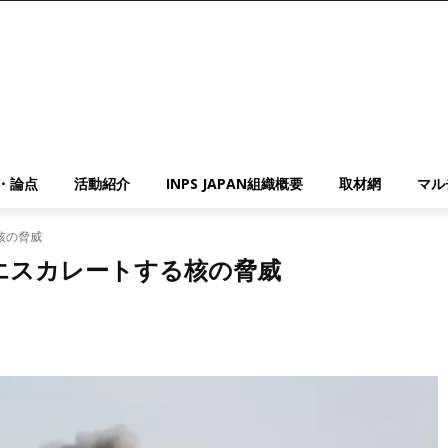
・論点
活動紹介
INPS JAPAN組織概要
取材網
マル
核の脅威
エスカレートする核の脅威