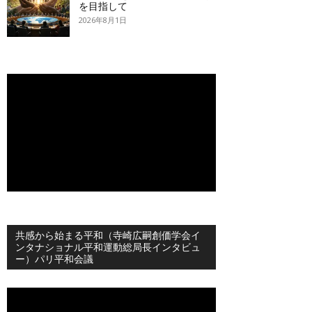
を目指して
2026年8月1日
共感から始まる平和（寺崎広嗣創価学会イ
ンタナショナル平和運動総局長インタビュ
ー）パリ平和会議