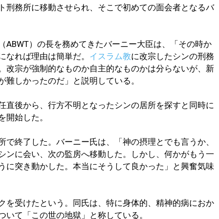
ト刑務所に移動させられ、そこで初めての面会者となるバ
（ABWT）の長を務めてきたバーニー大臣は、「その時か
になれば理由は簡単だ。
イスラム教
に改宗したシンの刑務
。改宗が強制的なものか自主的なものかは分らないが、新
が難しかったのだ」と説明している。
任直後から、行方不明となったシンの居所を探すと同時に
を開始した。
所で終了した。バーニー氏は、「神の摂理とでも言うか、
シンに会い、次の監房へ移動した。しかし、何かがもう一
うに突き動かした。本当にそうして良かった」と興奮気味
クを受けたという。同氏は、特に身体的、精神的病におか
ついて「この世の地獄」と称している。