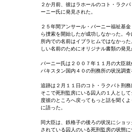
２か月前、彼はラホールのコト・ラクパ
ーニー氏に発見された。
２５年間アンサール・バーニー福祉基金
ら捜索を開始したが成功しなかった。今
所内での名前はイブラヒムではなかった
しい名前のためにオリジナル書類の発見
バーニー氏は２００７年１１月の大臣就
パキスタン国内４０の刑務所の状況調査
追跡は２月１１日のコト・ラクパト刑務
そこで死刑監房にいる囚人の１人として
度彼のところへ戻ってもっと話を聞くよ
に語った。
同大臣は、鉄格子の後ろの状況にショッ
されている囚人のいる死刑監房の状態に