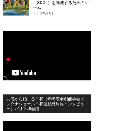
（SDGs）を達成するためのゲ
ーム
2026年8月3日
共感から始まる平和（寺崎広嗣創価学会イ
ンタナショナル平和運動総局長インタビュ
ー）パリ平和会議