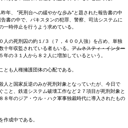
も昨年、 “死刑台への緩やかな歩み”と題された報告書の中
同報告書の中で、パキスタンの犯罪、警察、司法システムに
の一時停止を行うよう求めている。
０人の死刑囚の約１/３（７，４００人強）を占め、単独
数十年収監されている者もいる。
アムネスティ・インター
５年の３１人から８２人に増加しているという。
ことも人権擁護団体の心配である。
殺人と国家反逆のみが死刑対象となっていたが、今日で
ぐこと、鉄道システム破壊工作など２７項目が死刑対象と
８８年のジア・ウル・ハク軍事独裁時代に導入されたもの
を作成中である。