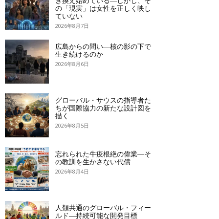
き換え始めている―しかし、そ
の「現実」は女性を正しく映し
ていない
2026年8月7日
広島からの問い―核の影の下で
生き続けるのか
2026年8月6日
グローバル・サウスの指導者た
ちが国際協力の新たな設計図を
描く
2026年8月5日
忘れられた牛疫根絶の偉業―そ
の教訓を生かさない代償
2026年8月4日
人類共通のグローバル・フィー
ルド―持続可能な開発目標