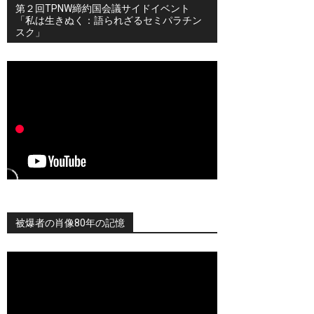
第２回TPNW締約国会議サイドイベント
「私は生きぬく：語られざるセミパラチン
スク」
被爆者の肖像80年の記憶