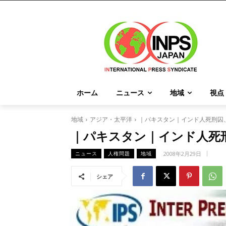
ホーム
ニュース
地域
視点
地域
アジア・太平洋
｜パキスタン｜インド人死刑囚
｜パキスタン｜インド人死
2008年2月29日
ニュース
人権問題
地域
シェア