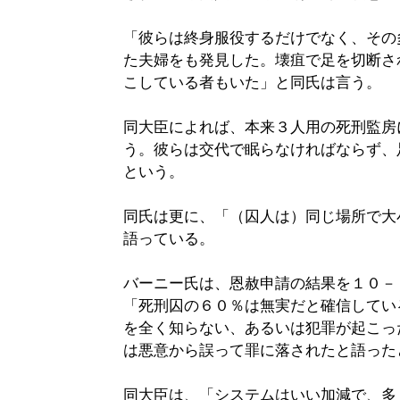
「彼らは終身服役するだけでなく、その
た夫婦をも発見した。壊疽で足を切断さ
こしている者もいた」と同氏は言う。
同大臣によれば、本来３人用の死刑監房
う。彼らは交代で眠らなければならず、
という。
同氏は更に、「（囚人は）同じ場所で大
語っている。
バーニー氏は、恩赦申請の結果を１０－
「死刑囚の６０％は無実だと確信してい
を全く知らない、あるいは犯罪が起こっ
は悪意から誤って罪に落されたと語った
同大臣は、「システムはいい加減で、多