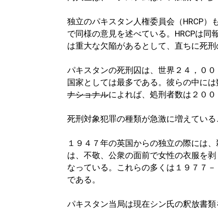
独立のパキスタン人権委員会（HRCP）
で同様の意見を述べている。HRCPは
は重大な欠陥があるとして、直ちに死刑
パキスタンの死刑囚は、世界２４，００
国家としては最多である。彼らの中には
ナショナル
によれば、処刑者数は２００
死刑対象犯罪の種類が急激に増えている
１９４７年の英国からの独立の際には、
は、不敬、公衆の面前で女性の衣服を剥
なっている。これらの多くは１９７７－
である。
パキスタン当局は現在シン氏の釈放書類