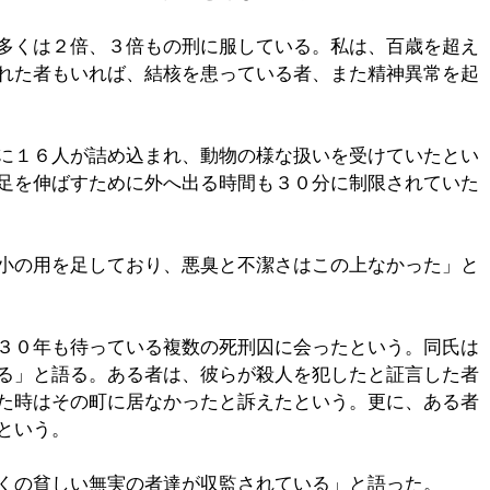
多くは２倍、３倍もの刑に服している。私は、百歳を超え
れた者もいれば、結核を患っている者、また精神異常を起
に１６人が詰め込まれ、動物の様な扱いを受けていたとい
足を伸ばすために外へ出る時間も３０分に制限されていた
小の用を足しており、悪臭と不潔さはこの上なかった」と
３０年も待っている複数の死刑囚に会ったという。同氏は
る」と語る。ある者は、彼らが殺人を犯したと証言した者
た時はその町に居なかったと訴えたという。更に、ある者
という。
くの貧しい無実の者達が収監されている」と語った。