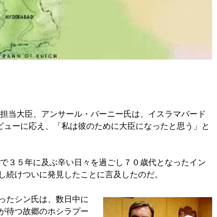
】
権担当大臣、アンサール・バーニー氏は、イスラマバード
タビューに応え、「私は彼のために大臣になったと思う」と
房で３５年に及ぶ辛い日々を過ごし７０歳代となったイン
し続けついに発見したことに言及したのだ。
ったシン氏は、数日中に
が待つ故郷のホシラプー