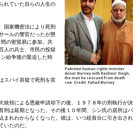
られていた自らの人生の
、国家機密法により死刑
サールの警官だったが懲
ン間の密貿易に参加。共
百人の兵士、市民の投獄
タン紛争後の緊迫した時
Pakistan human rights minister
Ansar Burney with Kashmir Singh,
the man he rescued from death
はスパイ容疑で死刑を宣
row. Credit: Fahad Burney
大統領による恩赦申請却下の後、１９７８年の刑執行が決
首刑は延期となった。その後１０年間、シン氏の居所はパ
込まれわからなくなった。彼は、いつ絞首台に引き出され
ていたのだ。