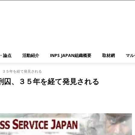
・論点
活動紹介
INPS JAPAN組織概要
取材網
マル
、３５年を経て発見される
刑囚、３５年を経て発見される