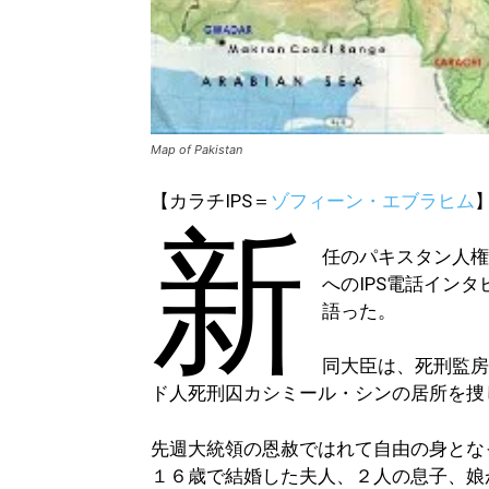
Map of Pakistan
【カラチIPS＝
ゾフィーン・エブラヒム
新
任のパキスタン人
へのIPS電話イン
語った。
同大臣は、死刑監
ド人死刑囚カシミール・シンの居所を捜
先週大統領の恩赦ではれて自由の身とな
１６歳で結婚した夫人、２人の息子、娘