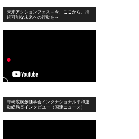
未来アクションフェス～今、ここから、持
続可能な未来への行動を～
寺崎広嗣創価学会インタナショナル平和運
動総局長インタビユー（国連ニュース）