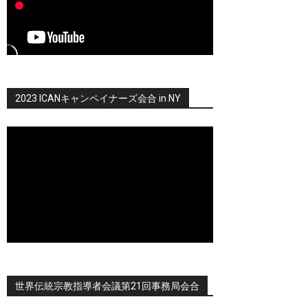
2023 ICANキャンペイナーズ会合 in NY
世界伝統宗教指導者会議第21回事務局会合