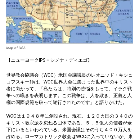
Map of USA
【ニューヨークIPS＝シメナ・ディエゴ】
世界教会協議会（WCC）米国会議議長のレオニッド・キシュ
コフスキー師は、WCC世界大会に集まった世界中のキリスト
者に向かって、「私たちは、特別の苦悩をもって、イラク戦
争への嘆きを表明します。この戦争は、人を欺き、正義と人
権の国際規範を破って遂行されたのです」と語りかけた。
WCCは１９４８年に創設され、現在、１２０カ国の３４０の
キリスト教宗派を束ねる団体である。５．５億人の信者が傘
下にいるといわれている。米国会議はそのうち４００万人を
占める。ローマカトリック教会はWCCに入っていないが、東