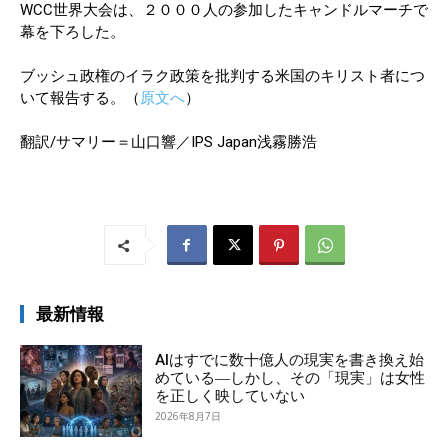
WCC世界大会は、２０００人の参加したキャンドルマーチで
幕を下ろした。
ブッシュ政権のイラク政策を批判する米国のキリスト者につ
いて報告する。（
原文へ
）
翻訳/サマリー＝山口響／IPS Japan浅霧勝浩
最新情報
AIはすでに数十億人の現実を書き換え始
めている―しかし、その「現実」は女性
を正しく映していない
2026年8月7日