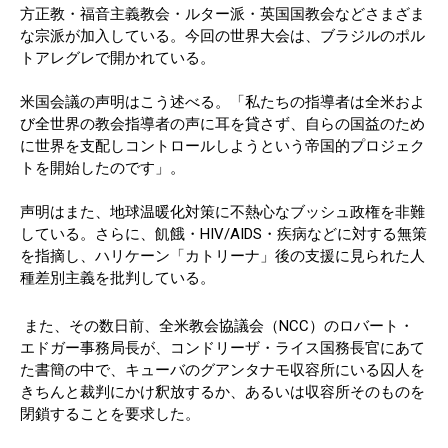
方正教・福音主義教会・ルター派・英国国教会などさまざま
な宗派が加入している。今回の世界大会は、ブラジルのポル
トアレグレで開かれている。
米国会議の声明はこう述べる。「私たちの指導者は全米およ
び全世界の教会指導者の声に耳を貸さず、自らの国益のため
に世界を支配しコントロールしようという帝国的プロジェク
トを開始したのです」。
声明はまた、地球温暖化対策に不熱心なブッシュ政権を非難
している。さらに、飢餓・HIV/AIDS・疾病などに対する無策
を指摘し、ハリケーン「カトリーナ」後の支援に見られた人
種差別主義を批判している。
また、その数日前、全米教会協議会（NCC）のロバート・
エドガー事務局長が、コンドリーザ・ライス国務長官にあて
た書簡の中で、キューバのグアンタナモ収容所にいる囚人を
きちんと裁判にかけ釈放するか、あるいは収容所そのものを
閉鎖することを要求した。