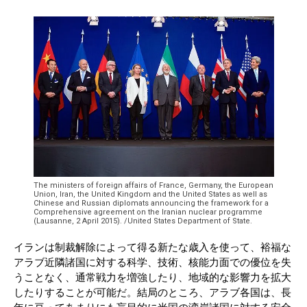
The ministers of foreign affairs of France, Germany, the European
Union, Iran, the United Kingdom and the United States as well as
Chinese and Russian diplomats announcing the framework for a
Comprehensive agreement on the Iranian nuclear programme
(Lausanne, 2 April 2015). /United States Department of State.
イランは制裁解除によって得る新たな歳入を使って、裕福な
アラブ近隣諸国に対する科学、技術、核能力面での優位を失
うことなく、通常戦力を増強したり、地域的な影響力を拡大
したりすることが可能だ。結局のところ、アラブ各国は、長