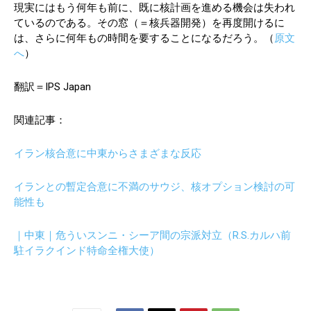
現実にはもう何年も前に、既に核計画を進める機会は失われ
ているのである。その窓（＝核兵器開発）を再度開けるに
は、さらに何年もの時間を要することになるだろう。（
原文
へ
）
翻訳＝IPS Japan
関連記事：
イラン核合意に中東からさまざまな反応
イランとの暫定合意に不満のサウジ、核オプション検討の可
能性も
｜中東｜危ういスンニ・シーア間の宗派対立（R.S.カルハ前
駐イラクインド特命全権大使）