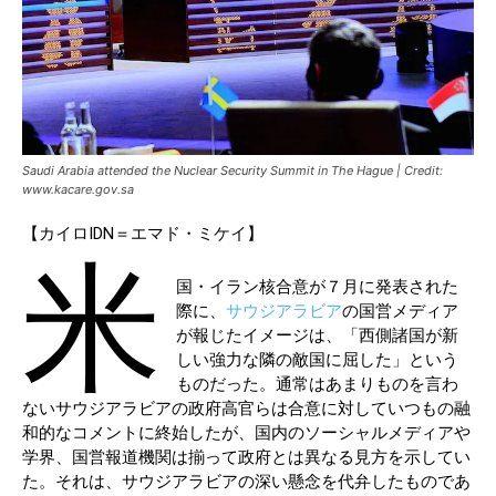
Saudi Arabia attended the Nuclear Security Summit in The Hague | Credit:
www.kacare.gov.sa
【カイロIDN＝エマド・ミケイ】
米
国・イラン核合意が７月に発表された
際に、
サウジアラビア
の国営メディア
が報じたイメージは、「西側諸国が新
しい強力な隣の敵国に屈した」という
ものだった。通常はあまりものを言わ
ないサウジアラビアの政府高官らは合意に対していつもの融
和的なコメントに終始したが、国内のソーシャルメディアや
学界、国営報道機関は揃って政府とは異なる見方を示してい
た。それは、サウジアラビアの深い懸念を代弁したものであ