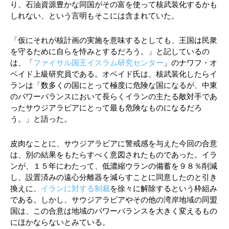
り、石油資源豊かな同国がその富を使って核武装化するかも
しれない、という言明もそこには含まれていた。
「仮にそれが核計画の実施を意味するとしても、王国は民衆
を守るために自らを恃みとするだろう。」と記しているの
は、「
ファイサル国王イスラム研究センター
」のナワフ・オ
ベイド上級研究員である。オベイド氏は、核武装化したらイ
ランは「数多くの国にとって極度に危険な国になるが、中東
のパワーバランスにおいて長らくイランの主たる敵対手であ
ったサウジアラビアにとって最も危険なものになるだろ
う。」と語った。
皮肉なことに、サウジアラビアに警戒感を与えた今回の合意
は、別の結果をもたらすべく意図されたものであった。イラ
ンが、１５年にわたって、低濃縮ウランの備蓄を９８％削減
し、設置済みの遠心分離器を減らすことに同意したのと引き
換えに、
イランに対する制裁
を徐々に解除するという枠組み
である。しかし、サウジアラビアやその他の湾岸地域の同盟
国は、この合意は地域のパワーバランスを大きく変えるもの
にほかならないとみている。