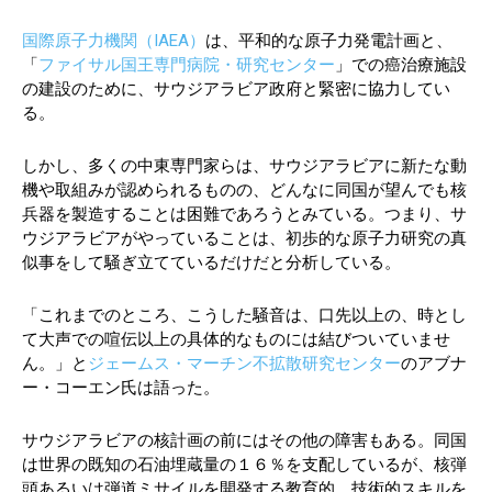
国際原子力機関（IAEA）
は、平和的な原子力発電計画と、
「
ファイサル国王専門病院・研究センター
」での癌治療施設
の建設のために、サウジアラビア政府と緊密に協力してい
る。
しかし、多くの中東専門家らは、サウジアラビアに新たな動
機や取組みが認められるものの、どんなに同国が望んでも核
兵器を製造することは困難であろうとみている。つまり、サ
ウジアラビアがやっていることは、初歩的な原子力研究の真
似事をして騒ぎ立てているだけだと分析している。
「これまでのところ、こうした騒音は、口先以上の、時とし
て大声での喧伝以上の具体的なものには結びついていませ
ん。」と
ジェームス・マーチン不拡散研究センター
のアブナ
ー・コーエン氏は語った。
サウジアラビアの核計画の前にはその他の障害もある。同国
は世界の既知の石油埋蔵量の１６％を支配しているが、核弾
頭あるいは弾道ミサイルを開発する教育的、技術的スキルを