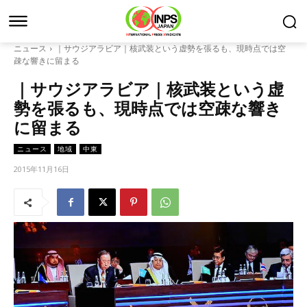
ニュース
｜サウジアラビア｜核武装という虚勢を張るも、現時点では空
疎な響きに留まる
｜サウジアラビア｜核武装という虚
勢を張るも、現時点では空疎な響き
に留まる
ニュース
地域
中東
2015年11月16日