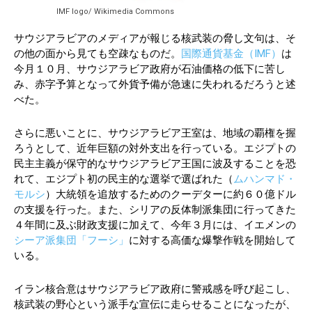
IMF logo/ Wikimedia Commons
サウジアラビアのメディアが報じる核武装の脅し文句は、そ
の他の面から見ても空疎なものだ。
国際通貨基金（IMF）
は
今月１０月、サウジアラビア政府が石油価格の低下に苦し
み、赤字予算となって外貨予備が急速に失われるだろうと述
べた。
さらに悪いことに、サウジアラビア王室は、地域の覇権を握
ろうとして、近年巨額の対外支出を行っている。エジプトの
民主主義が保守的なサウジアラビア王国に波及することを恐
れて、エジプト初の民主的な選挙で選ばれた（
ムハンマド・
モルシ
）大統領を追放するためのクーデターに約６０億ドル
の支援を行った。また、シリアの反体制派集団に行ってきた
４年間に及ぶ財政支援に加えて、今年３月には、イエメンの
シーア派集団「フーシ」
に対する高価な爆撃作戦を開始して
いる。
イラン核合意はサウジアラビア政府に警戒感を呼び起こし、
核武装の野心という派手な宣伝に走らせることになったが、