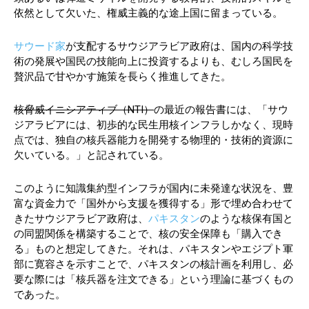
依然として欠いた、権威主義的な途上国に留まっている。
サウード家
が支配するサウジアラビア政府は、国内の科学技
術の発展や国民の技能向上に投資するよりも、むしろ国民を
贅沢品で甘やかす施策を長らく推進してきた。
核脅威イニシアティブ（NTI）
の最近の報告書には、「サウ
ジアラビアには、初歩的な民生用核インフラしかなく、現時
点では、独自の核兵器能力を開発する物理的・技術的資源に
欠いている。」と記されている。
このように知識集約型インフラが国内に未発達な状況を、豊
富な資金力で「国外から支援を獲得する」形で埋め合わせて
きたサウジアラビア政府は、
パキスタン
のような核保有国と
の同盟関係を構築することで、核の安全保障も「購入でき
る」ものと想定してきた。それは、パキスタンやエジプト軍
部に寛容さを示すことで、パキスタンの核計画を利用し、必
要な際には「核兵器を注文できる」という理論に基づくもの
であった。