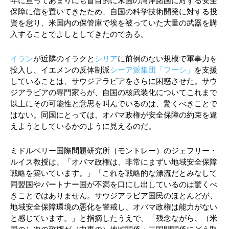
年に亘ってあまりにも盲目的に米国の湾岸諸国に対する安全
保障に信を置いてきたため、自国の科学技術開発に対する投
資を怠り、米国内の保管庫で埃を被っていた大量の武器を購
入することでよしとしてきたのである。
イラン
が近隣のイラクと
シリア
に前例のない規模で軍事力を
投入し、イエメンの反体制派
シーア派集団「フーシ」
を支援
していることは、サウジアラビアをさらに困惑させた。サウ
ジアラビアの専門家らが、自国の核武装化についてこれまで
以上にその可能性と意思を叫んでいるのは、驚くべきことで
はない。同国にとっては、オバマ政権が安全保障の約束を違
えようとしているかのように見えるのだ。
ミドルベリー国際問題研究所（モントレー）のジェフリー・
ルイス教授は、「オバマ政権は、非常にまずい地域安全保障
戦略を築いています。」「これを戦略的な漂流だとみなして
同盟国やパートナー国が不満を口にし出しているのは驚くべ
きことではありません。サウジアラビア国民のほとんどが、
地域安全保障環境の悪化を警戒し、オバマ政権は能力がない
と感じています。」と指摘したうえで、「残念ながら、（米