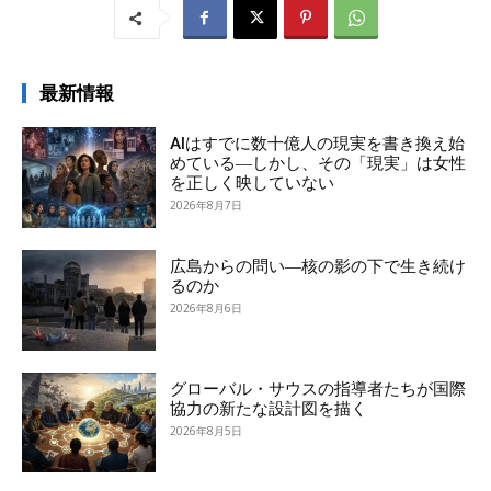
最新情報
AIはすでに数十億人の現実を書き換え始
めている―しかし、その「現実」は女性
を正しく映していない
2026年8月7日
広島からの問い―核の影の下で生き続け
るのか
2026年8月6日
グローバル・サウスの指導者たちが国際
協力の新たな設計図を描く
2026年8月5日