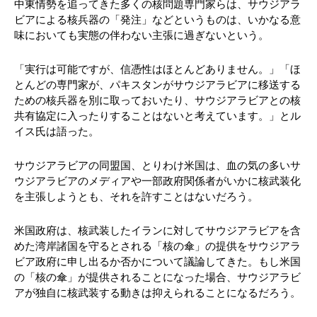
中東情勢を追ってきた多くの核問題専門家らは、サウジアラ
ビアによる核兵器の「発注」などというものは、いかなる意
味においても実態の伴わない主張に過ぎないという。
「実行は可能ですが、信憑性はほとんどありません。」「ほ
とんどの専門家が、パキスタンがサウジアラビアに移送する
ための核兵器を別に取っておいたり、サウジアラビアとの核
共有協定に入ったりすることはないと考えています。」とル
イス氏は語った。
サウジアラビアの同盟国、とりわけ米国は、血の気の多いサ
ウジアラビアのメディアや一部政府関係者がいかに核武装化
を主張しようとも、それを許すことはないだろう。
米国政府は、核武装したイランに対してサウジアラビアを含
めた湾岸諸国を守るとされる「核の傘」の提供をサウジアラ
ビア政府に申し出るか否かについて議論してきた。もし米国
の「核の傘」が提供されることになった場合、サウジアラビ
アが独自に核武装する動きは抑えられることになるだろう。