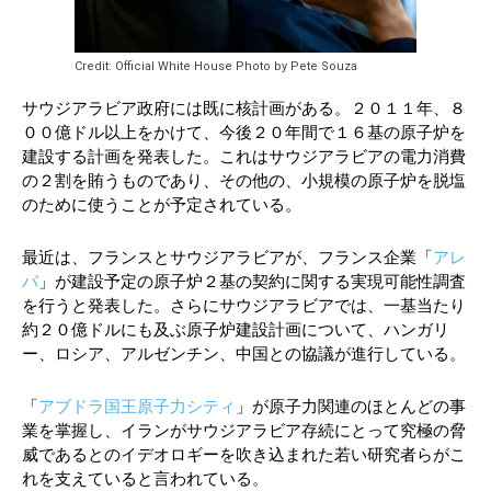
Credit: Official White House Photo by Pete Souza
サウジアラビア政府には既に核計画がある。２０１１年、８
００億ドル以上をかけて、今後２０年間で１６基の原子炉を
建設する計画を発表した。これはサウジアラビアの電力消費
の２割を賄うものであり、その他の、小規模の原子炉を脱塩
のために使うことが予定されている。
最近は、フランスとサウジアラビアが、フランス企業「
アレ
バ
」が建設予定の原子炉２基の契約に関する実現可能性調査
を行うと発表した。さらにサウジアラビアでは、一基当たり
約２０億ドルにも及ぶ原子炉建設計画について、ハンガリ
ー、ロシア、アルゼンチン、中国との協議が進行している。
「
アブドラ国王原子力シティ
」が原子力関連のほとんどの事
業を掌握し、イランがサウジアラビア存続にとって究極の脅
威であるとのイデオロギーを吹き込まれた若い研究者らがこ
れを支えていると言われている。