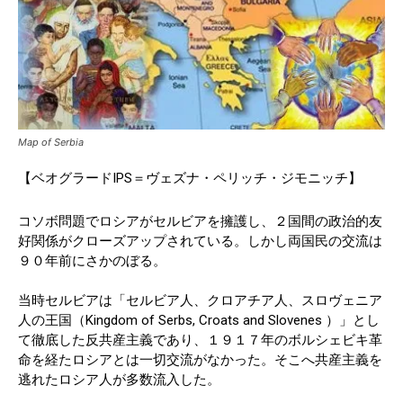
Map of Serbia
【ベオグラードIPS＝ヴェズナ・ペリッチ・ジモニッチ】
コソボ問題でロシアがセルビアを擁護し、２国間の政治的友
好関係がクローズアップされている。しかし両国民の交流は
９０年前にさかのぼる。
当時セルビアは「セルビア人、クロアチア人、スロヴェニア
人の王国（Kingdom of Serbs, Croats and Slovenes ）」とし
て徹底した反共産主義であり、１９１７年のボルシェビキ革
命を経たロシアとは一切交流がなかった。そこへ共産主義を
逃れたロシア人が多数流入した。