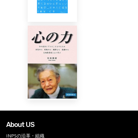
About US
INPSの沿革・組織