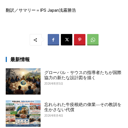
翻訳／サマリー＝IPS Japan浅霧勝浩
最新情報
グローバル・サウスの指導者たちが国際
協力の新たな設計図を描く
2026年8月5日
忘れられた牛疫根絶の偉業―その教訓を
生かさない代償
2026年8月4日