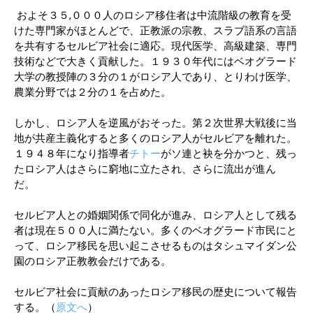
およそ３５,０００人のロシア移住者は中流階級の教育を受
けた専門家がほとんどで、正教派の宗教、スラブ語系の言語
を共有するセルビア社会に適応。現代医学、高級建築、専門
技術などで大きく貢献した。１９３０年代にはベオグラード
大学の教授陣の３分の１がロシア人であり、とりわけ医学、
農業分野では２分の１を占めた。
しかし、ロシア人を逆風がおそった。第２次世界大戦後に当
地が共産主義化すると多くのロシア人がセルビアを離れた。
１９４８年になり指導者
チトー
がソ連と袂を分かつと、残っ
たロシア人はさらに窮地に立たされ、さらに流出が進ん
だ。
セルビア人との婚姻関係で同化が進み、ロシア人として残る
者は現在５００人に満たない。多くのベオグラード市民にと
って、ロシア移民を思い起こさせるものはタシュマイダン公
園のロシア正教教会だけである。
セルビア社会に貢献のあったロシア移民の歴史について報告
する。（
原文へ
）