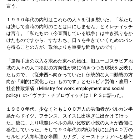
言う。
１９９０年代の内戦はこれらの人々を引き裂いた。「私たち
は決して当時の内戦のことは口にしません」とミレティッチ
は言う。「私たちの（今直面している戦争）は生き残りをか
けたものですから、すなわち、日々を生きていくためのバン
を得ることの方が、政治よりも重要な問題なのです」
「運転手達の収入を求めた東への旅は、旧ユーゴスラビア地
域の人々の人口移動の方向性が東に傾きつつる現状を反映し
たもので、（従来西へ向かっていた）伝統的な人口動態の方
向が『劇的に変化した』ものです」とセルビア労働・雇用・
社会性政策省（Ministry for work, employment and social
policy）のイヴァナ・チブロヴィッチはＩＰＳに語った。
１９６０年代、少なくとも１００万人の労働者がバルカン半
島からドイツ、フランス、スイスに出稼ぎに出かけて行っ
た。後に、より職能レベルの高い比較的小数の人々が西側に
移住していった。そして９０年代の内戦時代には約４０万の
セルビア人青年達が米国、カナダ、オーストラリアへと移住