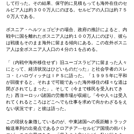
して行った。その結果、保守的に見積もっても海外在住のセ
ルビア人は約３００万人にのぼる。セルビアの人口は約７５
０万人である。
ボスニア・ヘルツェゴビナの場合、政府の推計によると、内
戦中に国を離れたボスニア人は約１００万人にのぼり、彼ら
は戦後もそのまま海外に留まる傾向にある。この在外ボスニ
ア人は全ボスニア人人口の４分の１を占める。
「（内戦中海外移住せず）旧ユーゴスラビアに留まった人々
にとって、経済状況はひどいものだった」と社会学者のスレ
コ・ミハロヴィッチはＩＰＳに語った。「１９９５年に平和
が回復すると、それまで可能であった海外移住の様々な道は
閉ざされてしまった」。そして（今まで移民を受入れてき
た）西ヨーロッパ諸国の労働市場が収縮し「今や人々は受入
れてくれるところはどこへでも仕事を求めて向かわざるをえ
ない状況です」と彼は語った。
この現状を象徴しているのが、中東諸国への長距離トラック
輸送車列の出発点であるクロアチア―セルビア国境の街バト