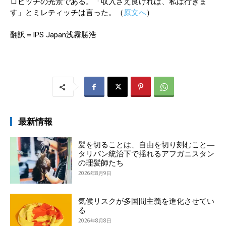
ロビッチの光景である。「収入さえ良ければ、私は行きま
す」とミレティッチは言った。（
原文へ
）
翻訳＝IPS Japan浅霧勝浩
最新情報
髪を切ることは、自由を切り刻むこと―
タリバン統治下で揺れるアフガニスタン
の理髪師たち
2026年8月9日
気候リスクが多国間主義を進化させてい
る
2026年8月8日