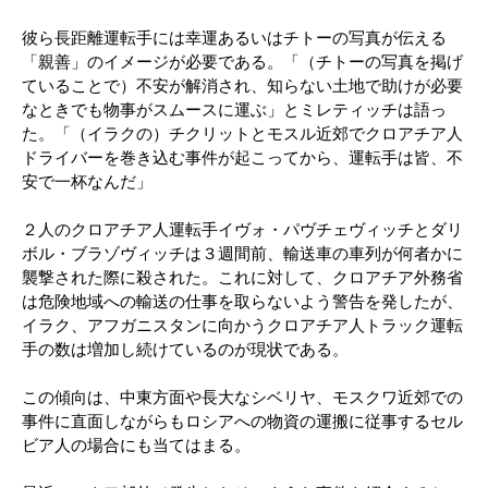
彼ら長距離運転手には幸運あるいはチトーの写真が伝える
「親善」のイメージが必要である。「（チトーの写真を掲げ
ていることで）不安が解消され、知らない土地で助けが必要
なときでも物事がスムースに運ぶ」とミレティッチは語っ
た。「（イラクの）チクリットとモスル近郊でクロアチア人
ドライバーを巻き込む事件が起こってから、運転手は皆、不
安で一杯なんだ」
２人のクロアチア人運転手イヴォ・パヴチェヴィッチとダリ
ボル・ブラゾヴィッチは３週間前、輸送車の車列が何者かに
襲撃された際に殺された。これに対して、クロアチア外務省
は危険地域への輸送の仕事を取らないよう警告を発したが、
イラク、アフガニスタンに向かうクロアチア人トラック運転
手の数は増加し続けているのが現状である。
この傾向は、中東方面や長大なシベリヤ、モスクワ近郊での
事件に直面しながらもロシアへの物資の運搬に従事するセル
ビア人の場合にも当てはまる。