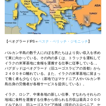
【ベオグラードIPS＝
ベスナ・ペリッチ・ジモニッチ
】
バルカン半島の数千人にのぼる男たちはより良い収入を求め
て東に向かっている。その内の多くは、トラックを運転して
イラクの米軍基地に食糧を運搬する仕事に従事している…。
バグダッドはベオグラード（旧ユーゴスラビアの首都）から
２４００キロ離れている。また、イラクの米軍基地に留まっ
て働く者も少なくない（基地ではマケドニア人やバルカン半
島出身の労働者が各種サービスを提供している）。
イラク、ロシア、中東各地の新しい仕事、すなわちそれらの
地域に食料を運搬する仕事から得られる月収は最高２０００
ドルであり、旧ユーゴスラビア地域（現在のスロベニア、セ