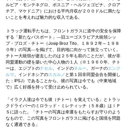
ルビア・モンテネグロ、ボスニア・ヘルツェゴビナ、クロア
チア、マケドニア）における平均月収が２００ドルに満たな
いことを考えれば魅力的な収入である。
トラック運転手たちは、フロントガラスに道中の安全を保障
する「新たなパスポート」―旧ユーゴスラビア大統領シッ
プ・ブロズ・チトー（Josip Broz Tito、１８９２年～１９８
０年）の写真―を掲げて、目的地に向かって旅立っていく。
チトー大統領が逝去したのは２５年も前のことだが、彼が非
同盟運動の礎を築いた中心人物の１人（※１９６０年、チト
ーは、エジプトの
ナセル
、インドの
ネルー
、ガーナの
エンク
ルマ
、インドネシアの
スカルノ
と第１回非同盟会合を開催し
た：IPSJ）であることから、彼の写真は今でも（中東地域
で）広く好感を持って受け止められている。
「イラク人達は今でも彼（チトー）を覚えている」とトラッ
クドライバーのミロラッド・ミレティッチ（５８歳）はＩＰ
Ｓに語った。「チトーの写真は幸運をもたらすお守りのよう
なもので、この写真をフロントガラスに掲げると国境を問題
なく通過できる」