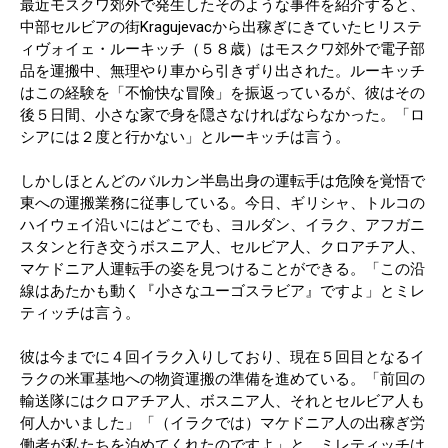
最近モスクワ郊外で発生したそのような事件を紹介すると、
中部セルビアの街Kragujevacから出稼ぎにきていたヒリステ
ィヴォイェ・ルーキッチ（５８歳）はモスクワ郊外で電子部
品を運搬中、無理やり車から引きずり出された。ルーキッチ
はこの経験を「不愉快な冒険」を振返っているが、彼はその
後５日間、小さな家で身を隠さなければならなかった。「ロ
シアには２度と行かない」とルーキッチは言う。
しかしほとんどのバルカン半島出身の運転手は危険を覚悟で
東への運搬業務に従事している。今日、ギリシャ、トルコの
ハイウェイ沿いにはどこでも、ヨルダン、イラク、アフガニ
スタンと行き交うボスニア人、セルビア人、クロアチア人、
マケドニア人運転手の姿を見つけることができる。「この沿
線はあたかも動く『小さなユーゴスラビア』ですよ」とミレ
ティッチは言う。
彼は今までに４回イラク入りしており、現在５回目となるイ
ラクの米軍基地への物資運搬の準備を進めている。「前回の
輸送隊にはクロアチア人、ボスニア人、それとセルビア人も
何人かいました」「（イラクでは）マケドニア人の出稼ぎ労
働者が私たちを泊めてくれたのですよ」と、ミレティッチは