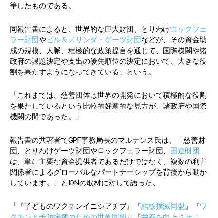
筆したものである。
同報告書によると、世界的な巨大財団、とりわけ
ロックフェ
ラー財団
や
ビル＆メリンダ・ゲーツ財団
などが、その資金助
成の規模、人脈、積極的な政策提言を通じて、国際機関や諸
政府の課題決定や支出の優先順位の決定において、大きな役
割を果たすようになってきている、という。
「これまでは、慈善団体は世界の開発において積極的な役割
を果たしているという比較的好意的な見方が、諸政府や国際
機関の間であった。」
報告書の共著者でGPF事務局長のマルテンス氏は、「慈善財
団、とりわけゲーツ財団やロックフェラー財団、
国連財団
は、単に主要な資金提供者であるだけではなく、複数の利害
関係者によるグローバルなパートナーシップを背後から動か
しています。」とIDNの取材に対して語った。
「『子どものワクチンイニシアチブ』『
結核撲滅同盟
』『
ワ
クチンと予防接種のための世界同盟
』『
栄養を向上させよ