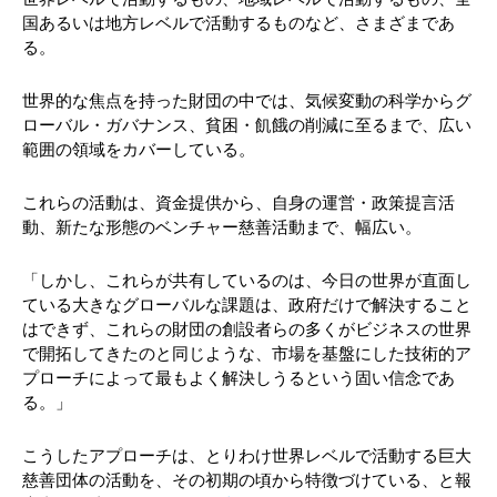
国あるいは地方レベルで活動するものなど、さまざまであ
る。
世界的な焦点を持った財団の中では、気候変動の科学からグ
ローバル・ガバナンス、貧困・飢餓の削減に至るまで、広い
範囲の領域をカバーしている。
これらの活動は、資金提供から、自身の運営・政策提言活
動、新たな形態のベンチャー慈善活動まで、幅広い。
「しかし、これらが共有しているのは、今日の世界が直面し
ている大きなグローバルな課題は、政府だけで解決すること
はできず、これらの財団の創設者らの多くがビジネスの世界
で開拓してきたのと同じような、市場を基盤にした技術的ア
プローチによって最もよく解決しうるという固い信念であ
る。」
こうしたアプローチは、とりわけ世界レベルで活動する巨大
慈善団体の活動を、その初期の頃から特徴づけている、と報