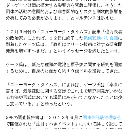
ダ・ゲーツ財団の拡大する影響力を緊急に評価し、そうした
団体の活動の意図的および非意図的なリスクと副次的影響を
分析してみる必要があります。」とマルテンスは訴えた。
１２月９日付の『ニューヨーク・タイムズ』記事「億万長者
の政治家」によれば、１２日に終了した
気候変動パリ会議
に
到着したゲーツ氏は、「政府はクリーン技術に対する研究開
発費を増やすべきだ。」というメッセージを残したという。
ゲーツ氏は、新たな種類の電池と原子炉に関する研究を開始
するために、自身の財産から約１０億ドルを投資してきた。
『ニューヨーク・タイムズ』によれば、ゲーツ氏は「率直に
言えば、気候変動に関する交渉でこれまで研究開発がいかな
る方法や形式においても議題にあがってこなかったことに少
し驚いている。」と語ったという。
GPFの調査報告書は、２０１３年６月に
国連信託統治理事会
で開催された「注目すべきイベント」について詳しく記して