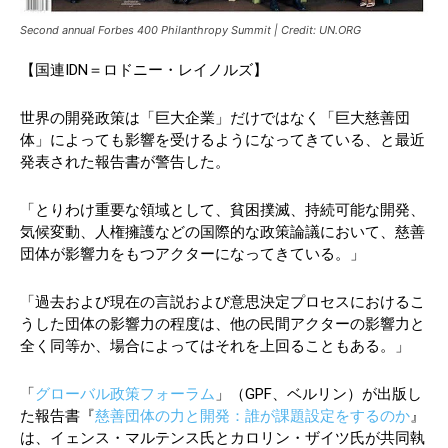
Second annual Forbes 400 Philanthropy Summit | Credit: UN.ORG
【国連IDN＝ロドニー・レイノルズ】
世界の開発政策は「巨大企業」だけではなく「巨大慈善団
体」によっても影響を受けるようになってきている、と最近
発表された報告書が警告した。
「とりわけ重要な領域として、貧困撲滅、持続可能な開発、
気候変動、人権擁護などの国際的な政策論議において、慈善
団体が影響力をもつアクターになってきている。」
「過去および現在の言説および意思決定プロセスにおけるこ
うした団体の影響力の程度は、他の民間アクターの影響力と
全く同等か、場合によってはそれを上回ることもある。」
「
グローバル政策フォーラム
」（GPF、ベルリン）が出版し
た報告書『
慈善団体の力と開発：誰が課題設定をするのか
』
は、イェンス・マルテンス氏とカロリン・ザイツ氏が共同執