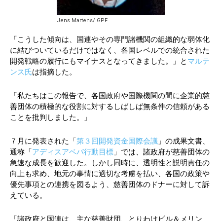
Jens Martens/ GPF
「こうした傾向は、国連やその専門諸機関の組織的な弱体化
に結びついているだけではなく、各国レベルでの統合された
開発戦略の履行にもマイナスとなってきました。」と
マルテ
ンス氏
は指摘した。
「私たちはこの報告で、各国政府や国際機関の間に企業的慈
善団体の積極的な役割に対するしばしば無条件の信頼がある
ことを批判しました。」
７月に発表された「
第３回開発資金国際会議
」の成果文書、
通称「
アディスアベバ行動目標
」では、諸政府が慈善団体の
急速な成長を歓迎した。しかし同時に、透明性と説明責任の
向上も求め、地元の事情に適切な考慮を払い、各国の政策や
優先事項との連携を図るよう、慈善団体のドナーに対して訴
えている。
「諸政府と国連は、主な慈善財団、とりわけビル＆メリン