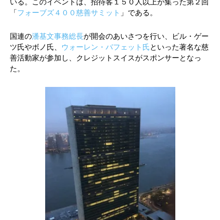
いる。このイベントは、招待客１５０人以上が集った第２回
「
フォーブズ４００慈善サミット
」である。
国連の
潘基文事務総長
が開会のあいさつを行い、ビル・ゲー
ツ氏やボノ氏、
ウォーレン・バフェット氏
といった著名な慈
善活動家が参加し、クレジットスイスがスポンサーとなっ
た。