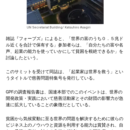
UN Secretariat Building/ Katsuhiro Asagiri
雑誌『フォーブズ』によると、「世界の富のうち０．５兆ド
ル近くを合計で保有する」参加者らは、「自分たちの富や名
声、起業の能力を使っていかにして貧困を根絶できるか」を
討論したという。
このサミットを受けて同誌は、「起業家は世界を救う」とい
うタイトルで慈善問題特集号を発行している。
GPFの調査報告書は、国連本部でのこのイベントは、世界の
開発政策・実践において慈善活動家とその財団の影響力が急
速に拡大していることの象徴だとしている。
貧困から気候変動に至る世界の問題を解決するために彼らの
ビジネス上のノウハウと資源を利用する能力は賞賛され、自