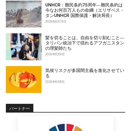
UNHCR：難民条約75周年―難民条約は
今なお何百万人もの命綱（エリザベス・
タンUNHCR 国際保護・解決局長）
2026年8月10日
髪を切ることは、自由を切り刻むこと―
タリバン統治下で揺れるアフガニスタン
の理髪師たち
2026年8月9日
気候リスクが多国間主義を進化させてい
る
2026年8月8日
パートナー