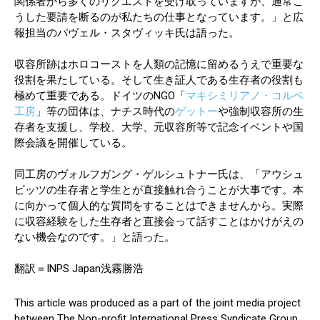
関係者から多くのリクエストを受け取っていますが、通常こ
うした要請を断るのが私たちの仕事となっています。」と広
報担当のパヴェル・スタヴィッキ氏は語った。
収容所跡はホロコーストを人類の記憶に留めるうえで重要な
役割を果たしている。そして生き証人である生存者の役割も
極めて重要である。ドイツのNGO「
マキシミリアノ・コルベ
工房
」等の団体は、ナチス時代の
ゲットー
や強制収容所の生
存者を支援し、学校、大学、元収容所等で記念イベントや国
際会議を開催している。
同工房のヴォルフガング・ゲルシュトナー氏は、「アウシュ
ビッツの生存者と学生とが直接触れ合うことが大事です。本
に向かって個人的な質問をすることはできませんから。実際
に収容経験をした生存者と直接会って話すことはかけがえの
ない機会なのです。」と語った。
翻訳＝INPS Japan浅霧勝浩
This article was produced as a part of the joint media project
between The Non-profit International Press Syndicate Group