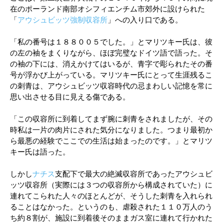
在のポーランド南部オシフィエンチム市郊外に設けられた
「
アウシュビッツ強制収容所
」への入り口である。
「私の番号は１８８００５でした。」とマリツキー氏は、彼
の左の袖をまくりながら、ほぼ完璧なドイツ語で語った。そ
の袖の下には、消えかけてはいるが、青字で彫られたその番
号が浮かび上がっている。マリツキー氏にとって生涯残るこ
の刺青は、アウシュビッツ収容時代の忌まわしい記憶を常に
思い出させる目に見える傷である。
「この収容所に到着してまず腕に刺青をされましたが、その
時私は一片の肉片にされた気分になりました。つまり最初か
ら最悪の経験でここでの生活は始まったのです。」とマリツ
キー氏は語った。
しかし
ナチス
支配下で最大の絶滅収容所であったアウシュビ
ッツ収容所（実際には３つの収容所から構成されていた）に
連れてこられた人々のほとんどが、そうした刺青を入れられ
ることはなかった。というのも、虐殺された１１０万人のう
ち約８割が、施設に到着後そのままガス室に連れて行かれた