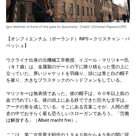
Igor Malitski in front of the gate to Auschwitz. Credit: Christian Papesch/IPS
【オシフィエンチム（ポーランド）INPS＝クリスチャン・パ
ペッシュ】
ウクライナ出身の元機械工学教授、イゴール・マリツキー氏
（８７歳）は、金属製のゲートの下に降り積もった雪の上に
立っていた。厚いジャケットを羽織り、頭には青と白の帽子
を被り、大きなプラスチックのヘッドフォンをしている。
マリツキーは無表情であった。彼の帽子は、６０年以上前の
血で汚れている。彼の頭上にある鉄でできた巨大な文字は、
アーチの形を成している。そこにある言葉こそが、人間の歴
史の中でおそらく最も恐ろしいスローガンであろう。「労働
は解放する」（Albeit macht frei）。
ここは、第二次世界大戦中の１９４０年から４５年の間に現