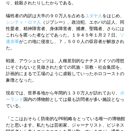
り、銃殺されたりしたからである。
犠牲者の内訳は大半の９０万人を占める
ユダヤ人
をはじめ、
シンティ・ロマ人
（ジプシー）、政治犯、エホバの証人、同
性愛者、精神障害者、身体障害者、捕虜、聖職者、さらには
これらを匿った者などであった。１９４５年１月２７日、
ソ
連赤軍
がこの地に侵攻し、７，５００人の収容者が解放され
た。
戦後、アウシュビッツは、人種差別的なナチスドイツの理想
にそぐわないと見做された全ての民族・宗教・社会集団を、
計画的にまるで工場のように虐殺していったホロコーストの
象徴となった。
現在では、世界各地から年間約１３０万人が訪れており、
ポ
ーランド
国内の博物館としては最も訪問者が多い施設となっ
ている。
「ここはおそらく防衛的なPR戦略をとっている唯一の博物館
だと思います。私たちは芸術家、ジャーナリスト、ビジネス