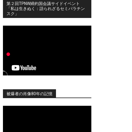
第２回TPNW締約国会議サイドイベント
「私は生きぬく：語られざるセミパラチン
スク」
被爆者の肖像80年の記憶