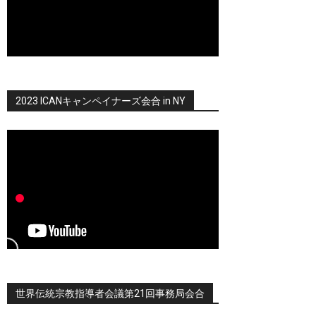
2023 ICANキャンペイナーズ会合 in NY
世界伝統宗教指導者会議第21回事務局会合