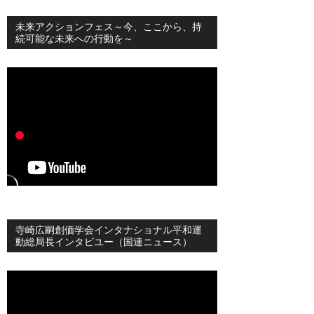
未来アクションフェス～今、ここから、持
続可能な未来への行動を～
寺崎広嗣創価学会インタナショナル平和運
動総局長インタビユー（国連ニュース）