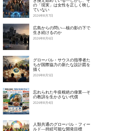
き換え始めている―しかし、そ
の「現実」は女性を正しく映し
ていない
2026年8月7日
広島からの問い―核の影の下で
生き続けるのか
2026年8月6日
グローバル・サウスの指導者た
ちが国際協力の新たな設計図を
描く
2026年8月5日
忘れられた牛疫根絶の偉業―そ
の教訓を生かさない代償
2026年8月4日
人類共通のグローバル・フィー
ルド―持続可能な開発目標