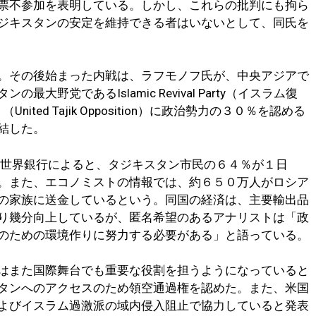
票不参加を表明している。しかし、これらの批判にも拘ら
ジキスタンの安定を維持できる者はいないとして、同氏を
。その後始まった内戦は、ラフモノフ氏が、中央アジアで
野党であるIslamic Revival Party（イスラム復
ted Tajik Opposition）に政治勢力の３０％を認める
結した。
世界銀行によると、タジキスタン市民の６４％が１日
。また、エコノミストの情報では、約６５０万人がロシア
の家族に送金しているという。同国の経済は、主要輸出品
り幾分向上しているが、匿名希望のあるアナリストは「政
のための環境作りに努力する必要がある」と語っている。
はまた国際舞台でも重要な役割を担うようになっていると
タンへのアクセスのため領空通過権を認めた。また、米国
よびイスラム過激派の域内侵入阻止で協力していると発表