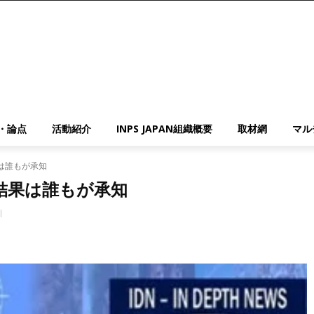
・論点
活動紹介
INPS JAPAN組織概要
取材網
マル
は誰もが承知
結果は誰もが承知