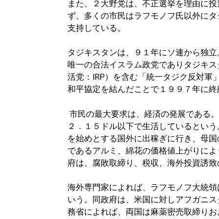
また、２大野党は、不正選挙を理由に投
ず、多くの市民はラフモノフ氏以外にタ
支持している。
タジキスタンは、９１年にソ連から独立
唯一の合法イスラム政党でありタジキスタンの最大
活党：IRP）を含む「統一タジク反対軍」（Uni
和平協定を結んだことで１９９７年に終
市民の最大要求は、経済の発展である。
２．１５ドル以下で生活しているという
を始めとする国外に出稼ぎに行き、母国
であるアルミ、綿花の価格値上がりによ
府は、腐敗取締り、税収、海外投資誘致
海外専門家によれば、ラフモノフ大統領
いう。同政府は、米国に対しアフガニス
務省によれば、両国は麻薬密売取締りお