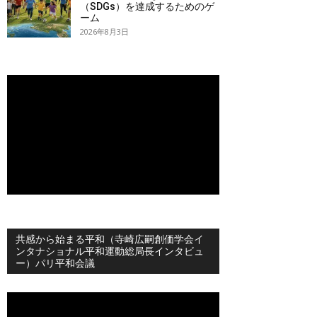
（SDGs）を達成するためのゲ
ーム
2026年8月3日
共感から始まる平和（寺崎広嗣創価学会イ
ンタナショナル平和運動総局長インタビュ
ー）パリ平和会議