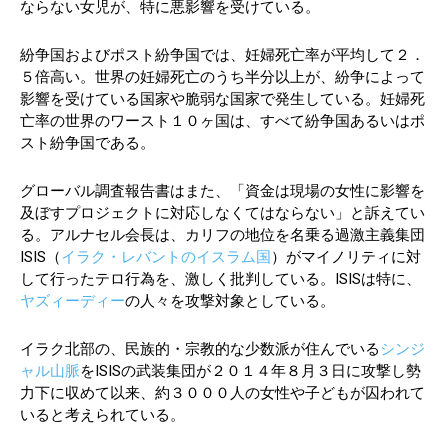
ならない女児が、特に悪影響を受けている。
紛争国およびポスト紛争国では、妊婦死亡率が平均して２．
５倍高い。世界の妊婦死亡のうち半分以上が、紛争によって
影響を受けている国家や脆弱な国家で発生している。妊婦死
亡率の世界のワースト１０ヶ国は、すべて紛争国あるいはポ
スト紛争国である。
グローバル調査報告書はまた、「資金は現場の女性に影響を
及ぼすプロジェクトに対応しなくてはならない」と訴えてい
る。アルナセル会長は、カリフの地位を名乗る過激主義集団
ISIS（
イラク・レバントのイスラム国
）がマイノリティに対
して行ったテロ行為を、激しく批判している。ISISは特に、
ヤズィーディー
の人々を攻撃対象としている。
イラク北部の、民族的・宗教的な少数派が住んでいる
シンジ
ャル山脈
をISISの武装集団が２０１４年８月３日に攻撃し勢
力下に収めて以来、約３０００人の女性や子どもが囚われて
いると考えられている。