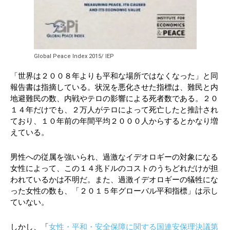
Global Peace Index 2015/ IEP
「世界は２００８年よりも平和な場所ではなくなった」と同
報告書は指摘している。状況を悪化させた指標は、難民と内
地避難民の数、内戦やテロの影響による死者数である。２０
１４年だけでも、２万人がテロによって死亡したと推計され
ており、１０年前の年間平均２０００人からするとかなり増
えている。
男性への従属を強いられ、過激なイデオロギーの対象になる
女性によって、この１４兆ドルのコストのうちどれだけが担
われているかは不明だ。また、過激イデオロギーの犠牲にな
った女性の数も、「２０１５年グローバル平和指標」は示し
ていない。
しかし、「
女性・平和・安全保障に関する国連安保理決議第