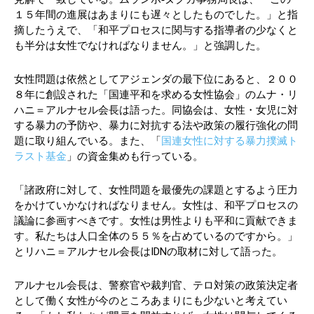
１５年間の進展はあまりにも遅々としたものでした。」と指
摘したうえで、「和平プロセスに関与する指導者の少なくと
も半分は女性でなければなりません。」と強調した。
女性問題は依然としてアジェンダの最下位にあると、２００
８年に創設された「国連平和を求める女性協会」のムナ・リ
ハニ＝アルナセル会長は語った。同協会は、女性・女児に対
する暴力の予防や、暴力に対抗する法や政策の履行強化の問
題に取り組んでいる。また、「
国連女性に対する暴力撲滅ト
ラスト基金
」の資金集めも行っている。
「諸政府に対して、女性問題を最優先の課題とするよう圧力
をかけていかなければなりません。女性は、和平プロセスの
議論に参画すべきです。女性は男性よりも平和に貢献できま
す。私たちは人口全体の５５％を占めているのですから。」
とリハニ＝アルナセル会長はIDNの取材に対して語った。
アルナセル会長は、警察官や裁判官、テロ対策の政策決定者
として働く女性が今のところあまりにも少ないと考えてい