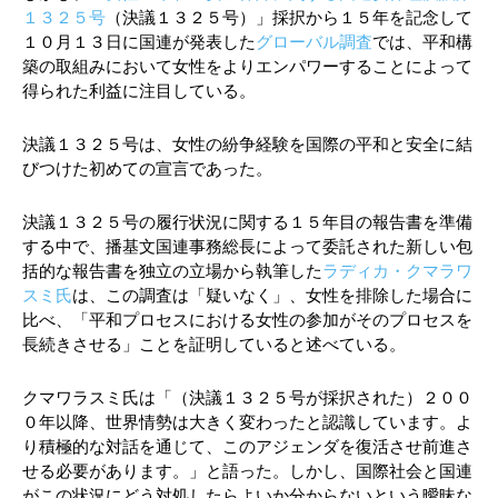
１３２５号
（決議１３２５号）」採択から１５年を記念して
１０月１３日に国連が発表した
グローバル調査
では、平和構
築の取組みにおいて女性をよりエンパワーすることによって
得られた利益に注目している。
決議１３２５号は、女性の紛争経験を国際の平和と安全に結
びつけた初めての宣言であった。
決議１３２５号の履行状況に関する１５年目の報告書を準備
する中で、播基文国連事務総長によって委託された新しい包
括的な報告書を独立の立場から執筆した
ラディカ・クマラワ
スミ氏
は、この調査は「疑いなく」、女性を排除した場合に
比べ、「平和プロセスにおける女性の参加がそのプロセスを
長続きさせる」ことを証明していると述べている。
クマワラスミ氏は「（決議１３２５号が採択された）２００
０年以降、世界情勢は大きく変わったと認識しています。よ
り積極的な対話を通じて、このアジェンダを復活させ前進さ
せる必要があります。」と語った。しかし、国際社会と国連
がこの状況にどう対処したらよいか分からないという曖昧な