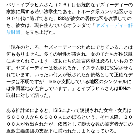
パリ・イブラヒムさん（２６）は伝統的なヤズィーディーの
家族に属する若い法学生である。ドホーク県カンケ地区から
９０年代に逃げてきた。ISISが彼女の居住地区を攻撃しての
ち、彼女は、現在住んでいるオランダで「
ヤズィーディー解
放財団
」を立ち上げた。
「現在のところ、ヤズィーディーのためにできていることは
何もありません。多くの男性が殺され、女の子たちが性奴隷
にさせられています。彼女たちの証言内容は恐ろしいもので
す。ヤズィーディーは殺されるか、イスラム教に改宗させら
れています。いったい何人が殺されたが依然として正確なデ
ータは不明ですが、ISISが支配している地区のシンジャルに
は集団墓地が点在しています。」とイブラヒムさんはIDNの
取材に対して語った。
ある推計値によると、ISISによって誘拐された女性・女児は
５０００人から６０００人にのぼるという。それ以降、２０
００人が救出されたが、依然として膨大な数の被害者がこの
過激主義集団の支配下に捕われたままとなっている。