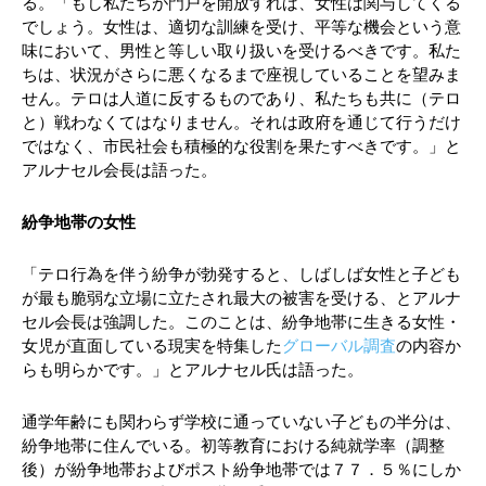
る。「もし私たちが門戸を開放すれば、女性は関与してくる
でしょう。女性は、適切な訓練を受け、平等な機会という意
味において、男性と等しい取り扱いを受けるべきです。私た
ちは、状況がさらに悪くなるまで座視していることを望みま
せん。テロは人道に反するものであり、私たちも共に（テロ
と）戦わなくてはなりません。それは政府を通じて行うだけ
ではなく、市民社会も積極的な役割を果たすべきです。」と
アルナセル会長は語った。
紛争地帯の女性
「テロ行為を伴う紛争が勃発すると、しばしば女性と子ども
が最も脆弱な立場に立たされ最大の被害を受ける、とアルナ
セル会長は強調した。このことは、紛争地帯に生きる女性・
女児が直面している現実を特集した
グローバル調査
の内容か
らも明らかです。」とアルナセル氏は語った。
通学年齢にも関わらず学校に通っていない子どもの半分は、
紛争地帯に住んでいる。初等教育における純就学率（調整
後）が紛争地帯およびポスト紛争地帯では７７．５％にしか