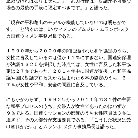
止めなければなりません。」「武力行使は、対話が不可能な
場合の最後の手段に限定すべきです。」と語った。
「現在の平和創出のモデルが機能していないのは明らかで
す。」と語るのは、UNウィメンのプムジレ・ムランボ‐ヌク
カ国連ウィメン事務局長である。
１９９０年から２０００年の間に結ばれた和平協定のうち、
女性に言及しているのは僅か１１％にすぎない。国連安保理
が決議１３２５を採択した時点では、女性に言及した和平協
定は２７％であった。２０１４年中に国連が支援した和平協
議や国民対話プロセスから生まれた６本の協定のうち、６
７％が女性や平和、安全の問題に言及している。
にもかかわらず、１９９２年から２０１１年の３１件の主要
な和平プロセスのうち、交渉人が女性であったのはわずか
９％である。国連ミッションの部隊のうち女性隊員は３％に
過ぎず、その大部分が支援要員である。「こうした状況は受
け容れがたい」とムランボ‐ヌクカ事務局長は語った。