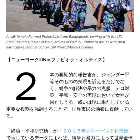
An all-female Formed Police Unit from Bangladesh, serving with the UN
Stabilization Mission in Haiti, arrives in Port-au-Prince to assist with post-
earthquake reconstruction. UN Photo/Marco Dormino
【ニューヨークIDN＝ファビオラ・オルティス】
２
本の画期的な報告書が、ジェンダー平
等そのものの実現を訴えるだけでな
く、紛争の解決や暴力の克服、テロ対
策、平和・安全の実現において女性が
果たしうる、或いは現に果たしている
重要な役割を強調することで、世界市民の涵養に貢献してい
る。
「経済・平和研究所」が「
２０１５年グローバル平和指標
」
で示しているデータによれば、紛争と暴力によって世界全体