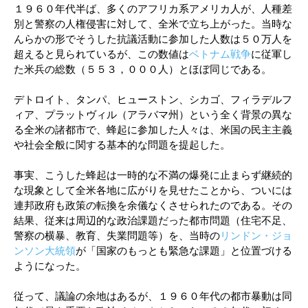
１９６０年代半ば、多くのアフリカ系アメリカ人が、人種差
別と警察の人権侵害に対して、全米で立ち上がった。当時な
んらかの形でそうした抗議活動に参加した人数は５０万人を
超えると見られているが、この数値は
ベトナム戦争
に従軍し
た米兵の総数（５５３，０００人）とほぼ同じである。
デトロイト、タンパ、ヒューストン、シカゴ、フィラデルフ
ィア、プラットヴィル（アラバマ州）という全く背景の異な
る全米の諸都市で、蜂起に参加した人々は、米国の民主主義
や社会全般に関する基本的な問題を提起した。
事実、こうした蜂起は一時的な不満の爆発に止まらず継続的
な現象として全米各地に広がりを見せたことから、ついには
連邦政府も政策の転換を余儀なくさせられたのである。その
結果、従来は周辺的な政治課題だった都市問題（住宅不足、
警察の横暴、教育、失業問題等）を、当時の
リンドン・ジョ
ンソン大統領
が「国家のもっとも緊急な課題」と位置づける
ようになった。
従って、議論の余地はあるが、１９６０年代の都市暴動は同