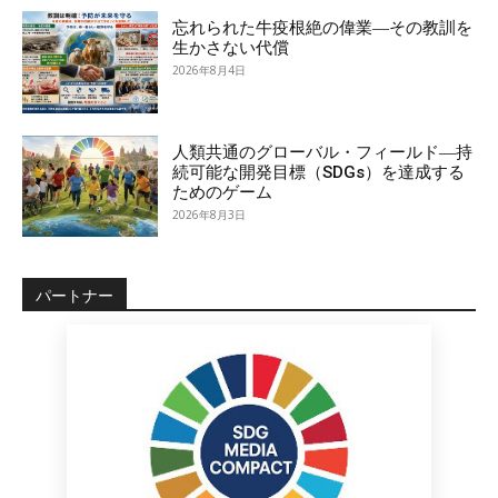
忘れられた牛疫根絶の偉業―その教訓を
生かさない代償
2026年8月4日
人類共通のグローバル・フィールド―持
続可能な開発目標（SDGs）を達成する
ためのゲーム
2026年8月3日
パートナー