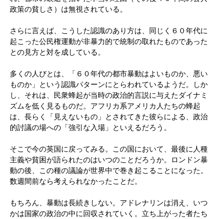
政策の貧しさ）は無視されている。
さらに言えば、こうした認識のあり方は、同じく６０年代に
起こった公民権運動が非暴力的で統制の取れたものであった
との見方と対を成している。
多くの人びとは、「６０年代の都市暴動はよいものか、悪い
ものか」という認識パターンにとらわれているようだ。しか
し、それは、民衆蜂起が当時の政治的言説に与えたダイナミ
ズムを低く見るものだ。アフリカ系アメリカ人たちの蜂起
は、長らく「見えないもの」とされてきた彼らによる、政治
的討議の場への「強引な入場」といえるだろう。
そこで今の英国に戻ってみる。この国において、最後に人種
主義や貧困が語られたのはいつのことだろうか。ロンドン暴
動の後、この種の議論が世界中で巻き起こることになった。
数週間前なら考えられなかったことだ。
もちろん、暴動は長続きしない。アドレナリンは消え、いつ
かは国家の政治の中に回収されていく。立ち上がった者たち