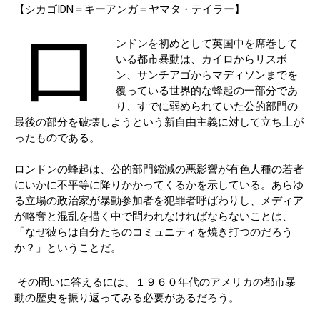
【シカゴIDN＝キーアンガ＝ヤマタ・テイラー】
ロ
ンドンを初めとして英国中を席巻して
いる都市暴動は、カイロからリスボ
ン、サンチアゴからマディソンまでを
覆っている世界的な蜂起の一部分であ
り、すでに弱められていた公的部門の
最後の部分を破壊しようという新自由主義に対して立ち上が
ったものである。
ロンドンの蜂起は、公的部門縮減の悪影響が有色人種の若者
にいかに不平等に降りかかってくるかを示している。あらゆ
る立場の政治家が暴動参加者を犯罪者呼ばわりし、メディア
が略奪と混乱を描く中で問われなければならないことは、
「なぜ彼らは自分たちのコミュニティを焼き打つのだろう
か？」ということだ。
その問いに答えるには、１９６０年代のアメリカの都市暴
動の歴史を振り返ってみる必要があるだろう。