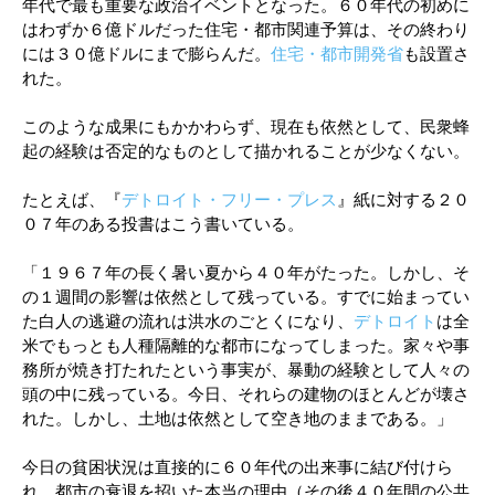
年代で最も重要な政治イベントとなった。６０年代の初めに
はわずか６億ドルだった住宅・都市関連予算は、その終わり
には３０億ドルにまで膨らんだ。
住宅・都市開発省
も設置さ
れた。
このような成果にもかかわらず、現在も依然として、民衆蜂
起の経験は否定的なものとして描かれることが少なくない。
たとえば、『
デトロイト・フリー・プレス
』紙に対する２０
０７年のある投書はこう書いている。
「１９６７年の長く暑い夏から４０年がたった。しかし、そ
の１週間の影響は依然として残っている。すでに始まってい
た白人の逃避の流れは洪水のごとくになり、
デトロイト
は全
米でもっとも人種隔離的な都市になってしまった。家々や事
務所が焼き打たれたという事実が、暴動の経験として人々の
頭の中に残っている。今日、それらの建物のほとんどが壊さ
れた。しかし、土地は依然として空き地のままである。」
今日の貧困状況は直接的に６０年代の出来事に結び付けら
れ、都市の衰退を招いた本当の理由（その後４０年間の公共