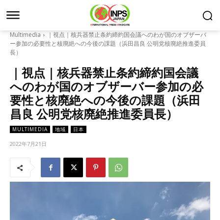
Multimedia
｜視点｜核兵器禁止条約締約国会議へのわが国のオブザーバ
ー参加の必要性と核廃絶への今後の課題（浜田昌良 公明党核廃絶推進委員
長）
｜視点｜核兵器禁止条約締約国会議
へのわが国のオブザーバー参加の必
要性と核廃絶への今後の課題（浜田
昌良 公明党核廃絶推進委員長）
MULTIMEDIA
地域
日本
2022年7月21日