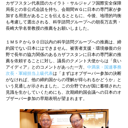
カザフスタン代表団のカイラト・サルジャノフ国際安全保障
局長との非公式会談を持ち、会期間ＷＧに日本の専門家が参
加する用意があることを伝えるとともに、今後、地理的均衡
も考慮して選出される、科学諮問グループへの朝長万左男・
長崎大学名誉教授の推薦をお願いしました。
１ＭＳＰから９０日以内の科学諮問グループへの推薦は、締
約国でない日本にはできません。被害者支援・環境修復の分
野で長年の協力関係のあるカザフスタンに日本の専門家の推
薦を依頼することに対し、議長のクメント大使からは「良い
アイディア」とのコメントがあった一方、
中満泉・国連事務
次長・軍縮担当上級代表
は「まずはオブザーバー参加の決断
がなければ、他の締約国からの理解が得られるかどうか」と
いう見通しが示されました。この分野でわが国に蓄積された
見識を生かしていくためにも、次期締約国会議への日本のオ
ブザーバー参加の早期表明が望まれます。