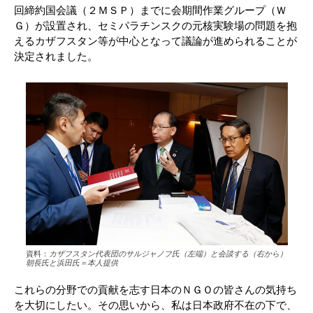
回締約国会議（２ＭＳＰ）までに会期間作業グループ（Ｗ
Ｇ）が設置され、セミパラチンスクの元核実験場の問題を抱
えるカザフスタン等が中心となって議論が進められることが
決定されました。
資料：
カザフスタン代表団のサルジャノフ氏（左端）と会談する（右から）
朝長氏と浜田氏＝本人提供
これらの分野での貢献を志す日本のＮＧＯの皆さんの気持ち
を大切にしたい。その思いから、私は日本政府不在の下で、