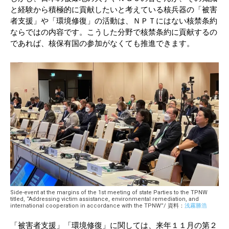
と経験から積極的に貢献したいと考えている核兵器の「被害
者支援」や「環境修復」の活動は、ＮＰＴにはない核禁条約
ならではの内容です。こうした分野で核禁条約に貢献するの
であれば、核保有国の参加がなくても推進できます。
Side-event at the margins of the 1st meeting of state Parties to the TPNW
titled, “Addressing victim assistance, environmental remediation, and
international cooperation in accordance with the TPNW”/ 資料：
浅霧勝浩
「被害者支援」「環境修復」に関しては、来年１１月の第２