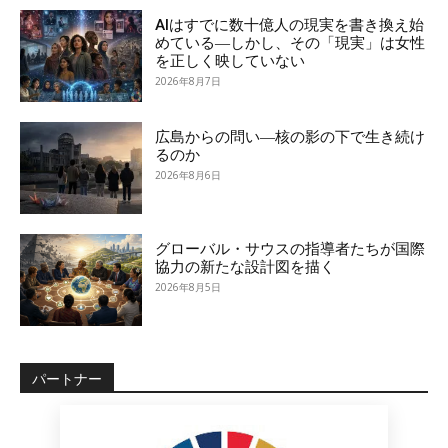
AIはすでに数十億人の現実を書き換え始
めている―しかし、その「現実」は女性
を正しく映していない
2026年8月7日
広島からの問い―核の影の下で生き続け
るのか
2026年8月6日
グローバル・サウスの指導者たちが国際
協力の新たな設計図を描く
2026年8月5日
パートナー