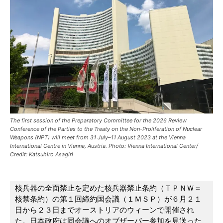
The first session of the Preparatory Committee for the 2026 Review
Conference of the Parties to the Treaty on the Non-Proliferation of Nuclear
Weapons (NPT) will meet from 31 July–11 August 2023 at the Vienna
International Centre in Vienna, Austria. Photo: Vienna International Center/
Credit: Katsuhiro Asagiri
核兵器の全面禁止を定めた核兵器禁止条約（ＴＰＮＷ＝
核禁条約）の第１回締約国会議（１ＭＳＰ）が６月２１
日から２３日までオーストリアのウィーンで開催され
た。日本政府は同会議へのオブザーバー参加を見送った