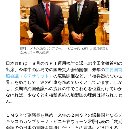
資料：
メキシコのカンプサーノ・ピニャ氏（左）と意見交換し
た浜田氏＝本人提供
日本政府は、８月のＮＰＴ運用検討会議への岸田文雄首相の
出席、今年中の広島での国際賢人会議開催、来年の
主要国首
脳会議（Ｇ７サミット）
の広島開催など、「核兵器のない世
界」をめざして一連の行事を進めていくとしています。しか
し、次期締約国会議への流れの中でこれらを位置付けていか
なければ、少なくとも核禁条約の加盟国の理解は得られませ
ん。
１ＭＳＰで副議長を務め、来年の２ＭＳＰの議長国となるメ
キシコのカンプサーノ・ピニャ在ウィーン常駐代表の「次期
会議での日本の貢献を期待したい」との言葉にどう応える