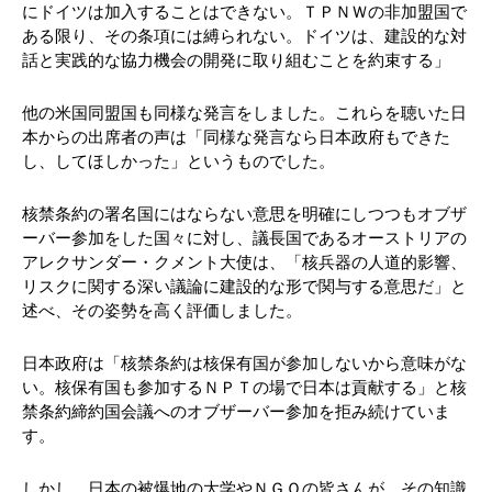
にドイツは加入することはできない。ＴＰＮＷの非加盟国で
ある限り、その条項には縛られない。ドイツは、建設的な対
話と実践的な協力機会の開発に取り組むことを約束する」
他の米国同盟国も同様な発言をしました。これらを聴いた日
本からの出席者の声は「同様な発言なら日本政府もできた
し、してほしかった」というものでした。
核禁条約の署名国にはならない意思を明確にしつつもオブザ
ーバー参加をした国々に対し、議長国であるオーストリアの
アレクサンダー・クメント大使は、「核兵器の人道的影響、
リスクに関する深い議論に建設的な形で関与する意思だ」と
述べ、その姿勢を高く評価しました。
日本政府は「核禁条約は核保有国が参加しないから意味がな
い。核保有国も参加するＮＰＴの場で日本は貢献する」と核
禁条約締約国会議へのオブザーバー参加を拒み続けていま
す。
しかし、日本の被爆地の大学やＮＧＯの皆さんが、その知識