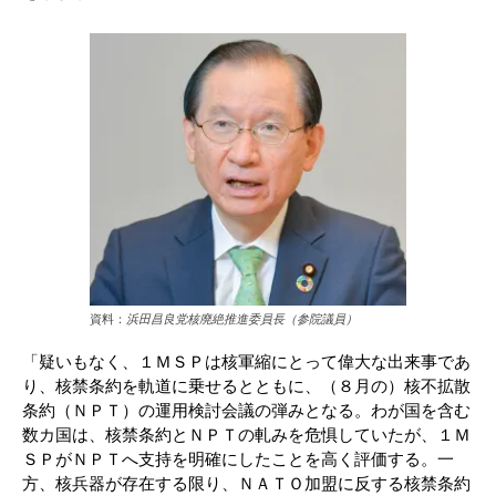
資料：
浜田昌良党核廃絶推進委員長（参院議員）
「疑いもなく、１ＭＳＰは核軍縮にとって偉大な出来事であ
り、核禁条約を軌道に乗せるとともに、（８月の）核不拡散
条約（ＮＰＴ）の運用検討会議の弾みとなる。わが国を含む
数カ国は、核禁条約とＮＰＴの軋みを危惧していたが、１Ｍ
ＳＰがＮＰＴへ支持を明確にしたことを高く評価する。一
方、核兵器が存在する限り、ＮＡＴＯ加盟に反する核禁条約