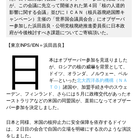
が、この会議に先立って開催された第４回「核の人道的
影響に関する会議」並びにＩＣＡＮ（核兵器廃絶国際キ
ャンペーン）主催の「世界国会議員会合」にオブザーバ
ー参加した浜田昌良・公明党核廃絶推進委員長に日本政
府が今後検討すべき課題についてご寄稿頂いた。
【東京INPS/IDN＝浜田昌良】
日
本はオブザーバー参加を見送りました
が、ロシアの核の威嚇を背景として、
ドイツ、オランダ、ノルウェー、ベル
ギ―といった
北大西洋条約機構（ＮＡ
ＴＯ）
諸国や、加盟手続き中のスウェ
ーデン、フィンランド、さらには５月に政権交代があったオ
ーストラリアなどの米国の同盟国が、直前になってオブザー
バー参加を決定しました。
日本と同様、米国の核抑止力に安全保障を依存するドイツ
は、２日目の会合で自国の立場を明確にする次のような演説
をしました。