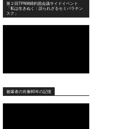
第２回TPNW締約国会議サイドイベント
「私は生きぬく：語られざるセミパラチン
スク」
被爆者の肖像80年の記憶