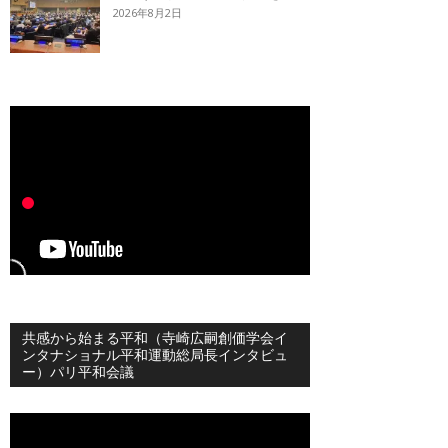
2026年8月2日
共感から始まる平和（寺崎広嗣創価学会イ
ンタナショナル平和運動総局長インタビュ
ー）パリ平和会議