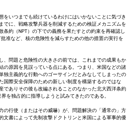
態をいつまでも続けているわけにはいかないことに気づき
までに、戦略攻撃兵器を削減するための検証メカニズムを
散条約（NPT）の下での義務を果たすとの約束を再確認し
BT批准など、核の危険性を減らすための他の措置の実行を
し、問題と危険性の大きさの前では、これまでの成果もか
結の原因を見誤っている点にある。つまり、米国などの諸
単独主義的な行動へのゴーサインだとみなしてしまったの
た国際安全保障のための新しい制度を構築するのではな
産でありその後も改編されることのなかった北大西洋条約
、世界を独占的に指導しようと試みてきたのである。
力の行使（またはその威嚇）が、問題解決の「通常の」方
的文書によって先制攻撃ドクトリンと米国による軍事的優