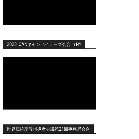
2023 ICANキャンペイナーズ会合 in NY
世界伝統宗教指導者会議第21回事務局会合