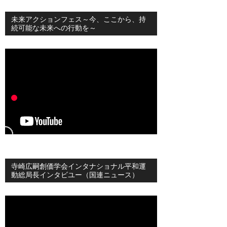
未来アクションフェス～今、ここから、持
続可能な未来への行動を～
寺崎広嗣創価学会インタナショナル平和運
動総局長インタビユー（国連ニュース）