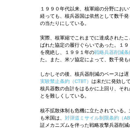
１９９０年代以来、核軍縮の分野におい
経っても、核兵器国は依然として数千発
の当たりにしている。
実際、核軍縮でこれまでに達成されたこ
ばれた協定の履行ぐらいであった。１９
を廃絶し、１９９１年の
戦略兵器削減条約
た。また、米ソ協定によって、数千発も
しかしその後、核兵器削減のペースは遅
実験禁止条約（CTBT）
は未だに発効し
核兵器数の合計をはるかに上回り、それ
とを難しくしている。
核不拡散体制も危機に立たされている。
も米国は、
対弾道ミサイル制限条約（A
証メカニズムを伴った戦略攻撃兵器削減