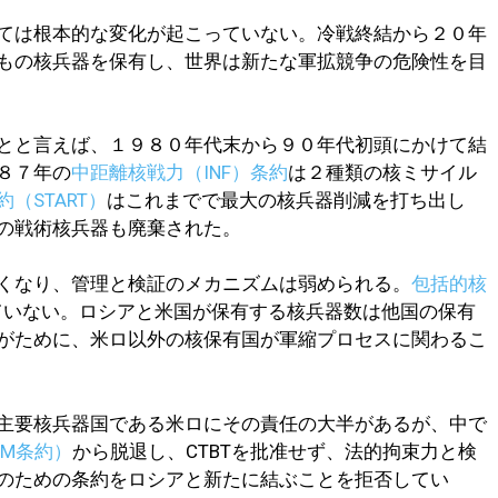
ては根本的な変化が起こっていない。冷戦終結から２０年
もの核兵器を保有し、世界は新たな軍拡競争の危険性を目
とと言えば、１９８０年代末から９０年代初頭にかけて結
８７年の
中距離核戦力（INF）条約
は２種類の核ミサイル
（START）
はこれまでで最大の核兵器削減を打ち出し
の戦術核兵器も廃棄された。
くなり、管理と検証のメカニズムは弱められる。
包括的核
ていない。ロシアと米国が保有する核兵器数は他国の保有
がために、米ロ以外の核保有国が軍縮プロセスに関わるこ
主要核兵器国である米ロにその責任の大半があるが、中で
BM条約）
から脱退し、CTBTを批准せず、法的拘束力と検
のための条約をロシアと新たに結ぶことを拒否してい