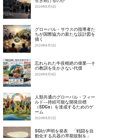
生き続けるのか
2026年8月6日
グローバル・サウスの指導者た
ちが国際協力の新たな設計図を
描く
2026年8月5日
忘れられた牛疫根絶の偉業―そ
の教訓を生かさない代償
2026年8月4日
人類共通のグローバル・フィー
ルド―持続可能な開発目標
（SDGs）を達成するためのゲ
ーム
2026年8月3日
SGIが声明を発表 「戦闘を自
動化する兵器の早期規制を」